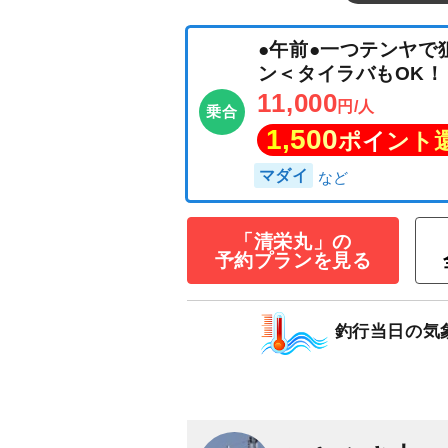
「清栄丸」の
●午前●一つテン
予約プランを見る
ン＜タイラバもO
11,000
円/人
乗合
釣行当日の気
1,500
ポイン
マダイ