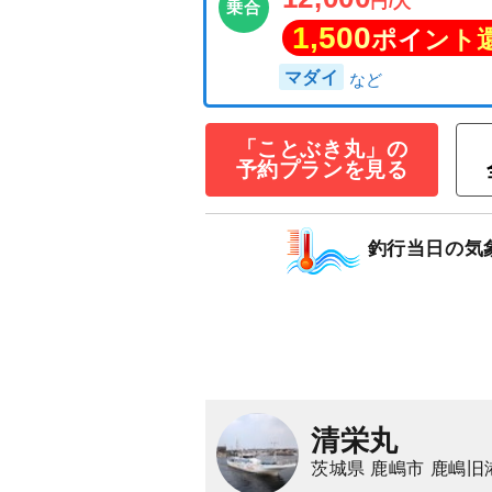
ひとつテンヤ専門
～8時間＞☆午前
12,000
円/人
乗合
「ことぶき丸」の
1,500
ポイン
予約プランを見る
マダイ
釣行当日の気
清栄丸
茨城県 鹿嶋市 鹿嶋旧