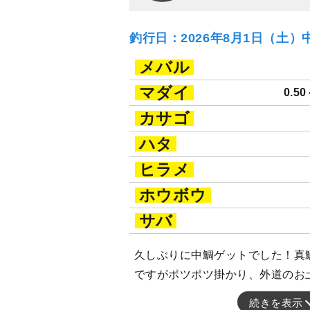
釣行日：2026年8月1日（土）
メバル
マダイ
0.50
カサゴ
ハタ
ヒラメ
ホウボウ
サバ
久しぶりに中鯛ゲットでした！真
ですがポツポツ掛かり、外道のお
続きを表示