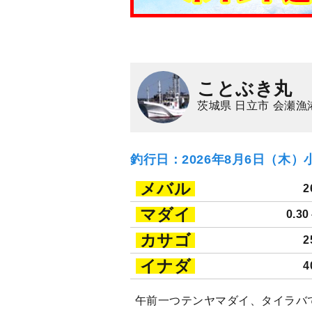
ことぶき丸
茨城県 日立市 会瀬漁
釣行日：2026年8月6日（木）
メバル
2
マダイ
0.3
カサゴ
2
イナダ
4
午前一つテンヤマダイ、タイラバで