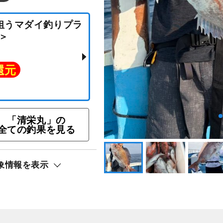
「清栄丸」の
ヤで狙うマダイ釣りプラ
全ての釣果を見る
K！＞
象情報を表示
ト還元