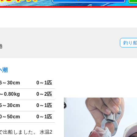
釣り
港
小潮
6～30cm
0～1匹
0～0.80kg
0～2匹
5～30cm
0～1匹
0～50cm
0～1匹
出船しました。 水温2