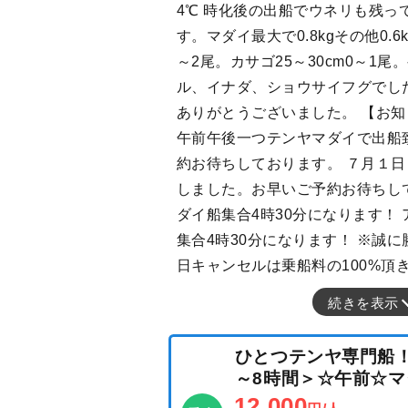
4℃ 時化後の出船でウネリも残っ
す。マダイ最大で0.8kgその他0.6kg.
～2尾。カサゴ25～30cm0～1
ル、イナダ、ショウサイフグでし
ありがとうございました。 【お知
午前午後一つテンヤマダイで出船
約お待ちしております。 ７月１
しました。お早いご予約お待ちし
ダイ船集合4時30分になります！
集合4時30分になります！ ※誠
日キャンセルは乗船料の100%頂
続きを表示