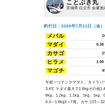
ことぶき丸
茨城県 日立市 会瀬漁
釣行日：2026年7月31日（金
メバル
2
マダイ
0.3
カサゴ
2
ヒラメ
1.0
マゴチ
4
午前一つテンヤマダイ、タイラバで
3.4℃ マダイ最大で1.8kgその他1.43
6kg、1.2kg、1.1kg、1kg、1kg、0
0.3～1.8kg3～7尾。カサゴ25～