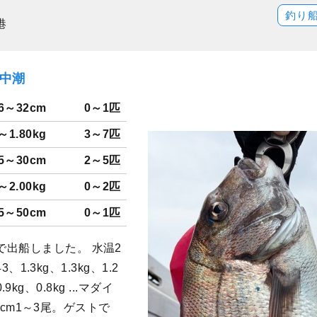
釣り
港
）中潮
6～32cm
0～1匹
0～1.80kg
3～7匹
5～30cm
2～5匹
0～2.00kg
0～2匹
5～50cm
0～1匹
出船しました。 水温2
、1.3kg、1.3kg、1.2
.9kg、0.8kg ...マダイ
32cm1～3尾。ゲストで