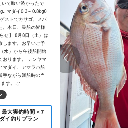
ていて喰い渋かったで
..マダイ0.3～0.8kg0
尾。ゲストでカサゴ、メバ
た。本日、乗船の皆様
らせ】 8月8日（土）は
致します。お早いご予
日（水）から午後船開始
ております。 テンヤマ
 アマダイ、アマラバ船
に勝手ながら満船時の当
きます。ご