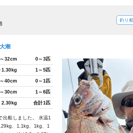
釣り
港
）大潮
6～32cm
0～3匹
～1.30kg
1～5匹
8～40cm
0～1匹
5～30cm
1～6匹
2.30kg
合計1匹
出船しました。 水温1
29kg、1.1kg、1kg、1