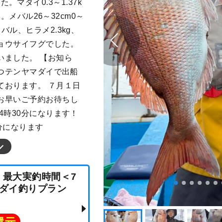
した。マダイ0.3～1.37k
尾。メバル26～32cm0～
ル、ヒラメ2.3kg、
ョウサイフグでした。
いました。 【お知ら
一つテンヤマダイで出船
ております。 ７月１日
お早いご予約お待ちし
4時30分になります！
分になります