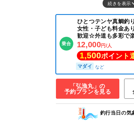
続きを表示
ひとつテンヤ真
「弘漁丸」の
女性・子ども料
予約プランを見る
歓迎☆外道も多彩
12,000
乗合
円/人
釣行当日の気
1,500
ポイン
マダイ