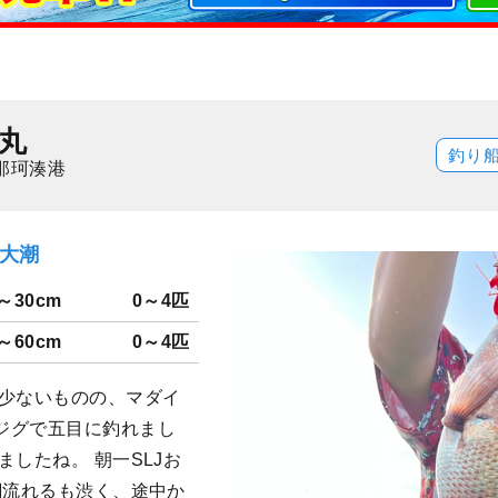
丸
釣り
那珂湊港
）大潮
～30cm
0～4匹
～60cm
0～4匹
は少ないものの、マダイ
ジグで五目に釣れまし
したね。 朝一SLJお
潮流れるも渋く、途中か