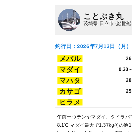
ことぶき丸
茨城県 日立市 会瀬漁
釣行日：2026年7月13日（月
メバル
2
マダイ
0.30
マハタ
2
カサゴ
2
ヒラメ
午前一つテンヤマダイ、タイラバで
8.1℃ マダイ最大で1.37kgその他1.