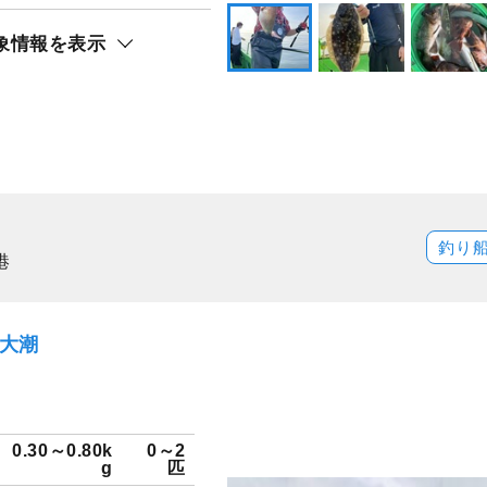
象情報を表示
釣り
港
）大潮
0.30～0.80k
0～2
g
匹