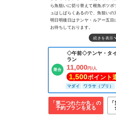
ら魚狙いに切り替えて根魚ポツポ
ュはしばらくあるので、魚狙いの
明日明後日はテンヤ・ルアー五目
お待ちしております。
続きを表示
◇午前◇テンヤ・
ラン
11,000
円/人
乗合
1,500
「第二つれたか丸」の
「
ポイン
予約プランを見る
マダイ
ワラサ（ブ