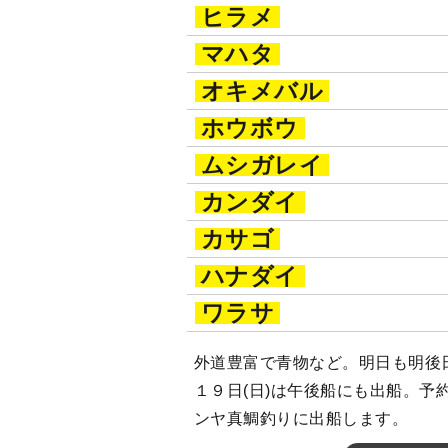
ヒラメ
マハタ
オキメバル
ホウボウ
ムシガレイ
カンダイ
カサゴ
ハナダイ
ワラサ
外道豊富で青物など。明日も明後日
１９日(日)は午後船にも出船。予
ンヤ真鯛釣りに出船します。