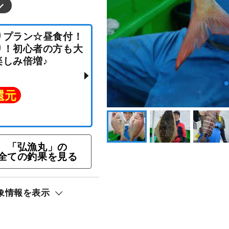
鯛釣りプラン☆昼食付！
「弘漁丸」の
金あり！初心者の方も大
全ての釣果を見る
で楽しみ倍増♪
象情報を表示
ト還元