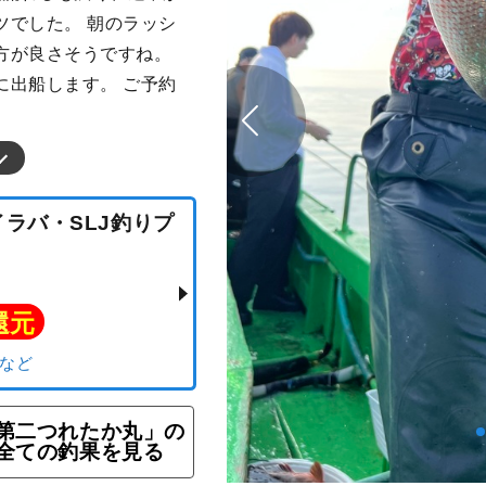
ツでした。 朝のラッシ
方が良さそうですね。
に出船します。 ご予約
タイラバ・SLJ釣りプ
第二つれたか丸」の
ト還元
全ての釣果を見る
リ）