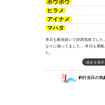
ホウボウ
ヒラメ
アイナメ
マハタ
本日も根魚狙いで好調気味でした。
なりに揃ってました。 本日も乗
た。
続きを表示
釣行当日の気