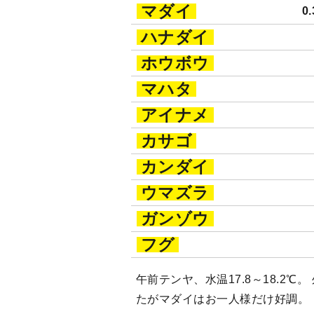
マダイ
0
ハナダイ
ホウボウ
マハタ
アイナメ
カサゴ
カンダイ
ウマズラ
ガンゾウ
フグ
午前テンヤ、水温17.8～18.2℃
たがマダイはお一人様だけ好調。