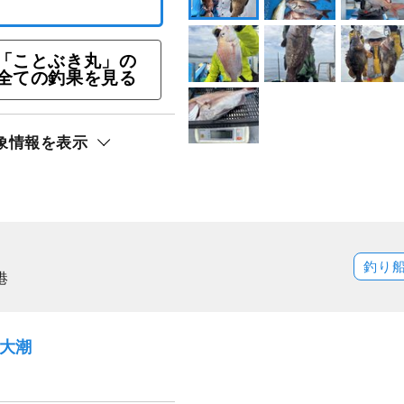
船！最大実釣時間＜7
「ことぶき丸」の
☆マダイ釣りプラン
全ての釣果を見る
ト還元
象情報を表示
釣り
港
）大潮