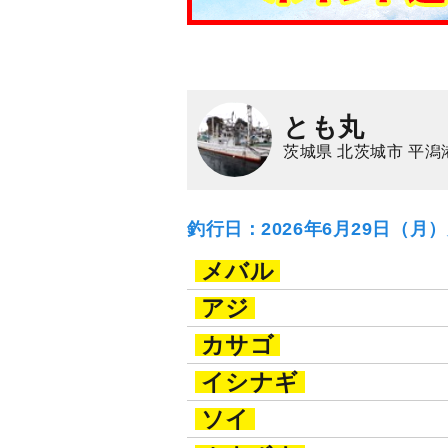
とも丸
茨城県 北茨城市 平潟
釣行日：2026年6月29日（月
メバル
アジ
カサゴ
イシナギ
ソイ