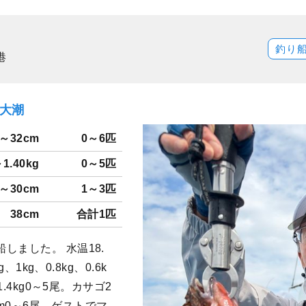
釣り
港
）大潮
6～32cm
0～6匹
～1.40kg
0～5匹
5～30cm
1～3匹
38cm
合計1匹
しました。 水温18.
、1kg、0.8kg、0.6k
.4kg0～5尾。カサゴ2
cm0～6尾。ゲストでマ