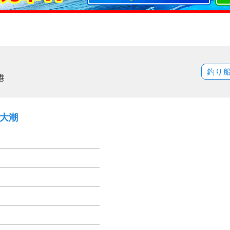
釣り
港
）大潮