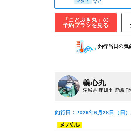
ひとつテンヤ専門
「ことぶき丸」の
～8時間＞☆午前
予約プランを見る
12,000
円/人
乗合
1,500
ポイン
釣行当日の気
マダイ
義心丸
茨城県 鹿嶋市 鹿嶋旧
釣行日：2026年6月28日（日
メバル