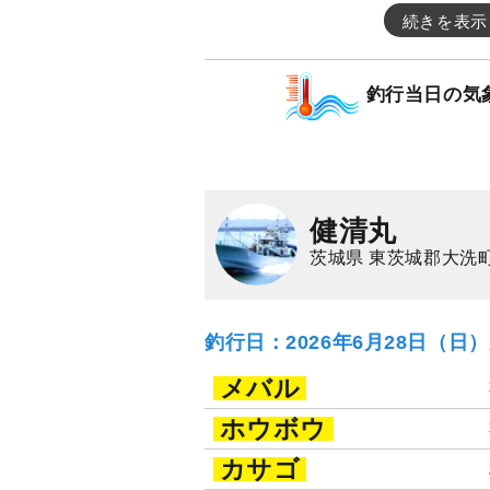
続きを表示
釣行当日の気
健清丸
茨城県 東茨城郡大洗町
釣行日：2026年6月28日（日
メバル
ホウボウ
カサゴ