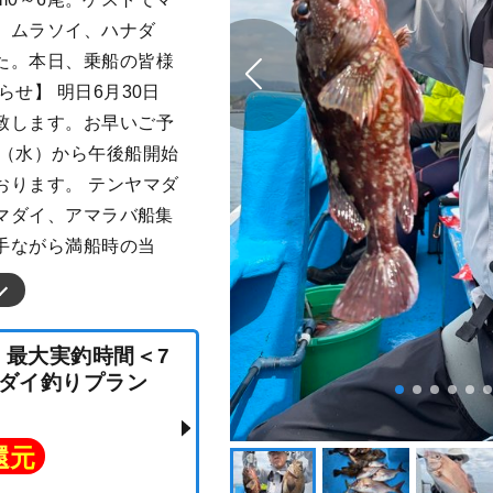
、ムラソイ、ハナダ
た。本日、乗船の皆様
せ】 明日6月30日
致します。お早いご予
日（水）から午後船開始
おります。 テンヤマダ
アマダイ、アマラバ船集
勝手ながら満船時の当