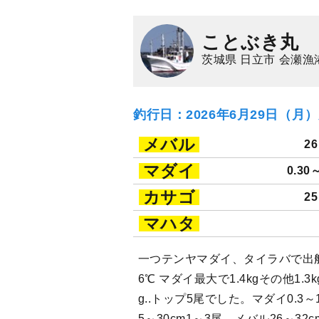
ことぶき丸
茨城県 日立市 会瀬漁
釣行日：2026年6月29日（月
メバル
2
マダイ
0.30
カサゴ
2
マハタ
一つテンヤマダイ、タイラバで出船
6℃ マダイ最大で1.4kgその他1.3kg
g..トップ5尾でした。マダイ0.3～1
5～30cm1～3尾。メバル26～32