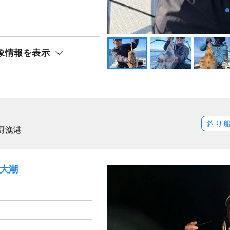
象情報を表示
釣り
厨漁港
）大潮