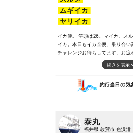
ムギイカ
ヤリイカ
イカ便。 竿頭は26。マイカ、ス
イカ。本日もイカ全便、乗り合い
チャレンジお待ちしてます。お疲
続きを表示
釣行当日の気
泰丸
福井県 敦賀市 色浜港