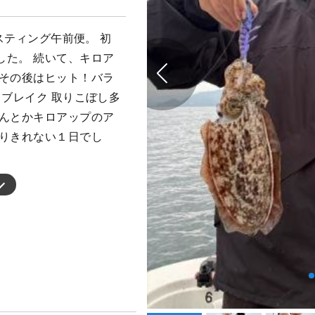
ャスティング午前便。 初
した。 続いて、キロア
 その後はヒット！バラ
！ブレイク 取りこぼし多
なんとかキロアップのア
のりきれない１日でし