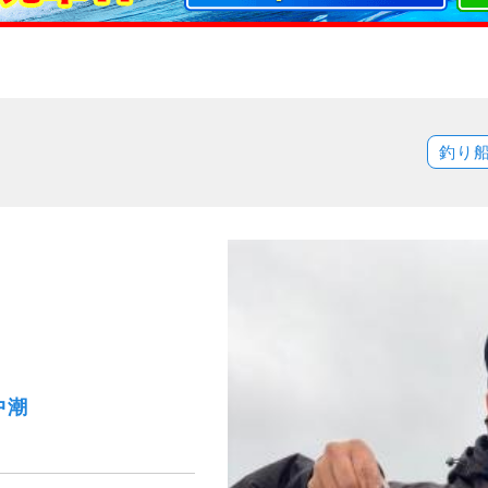
釣り
中潮