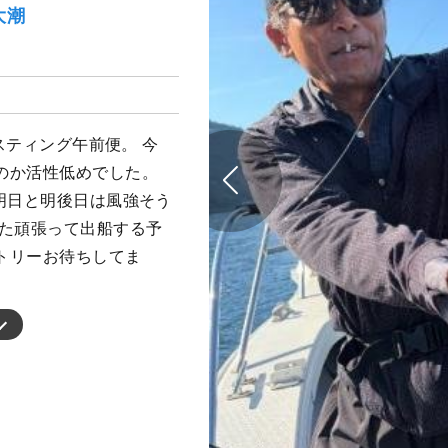
大潮
ャスティング午前便。 今
のか活性低めでした。
明日と明後日は風強そう
また頑張って出船する予
トリーお待ちしてま