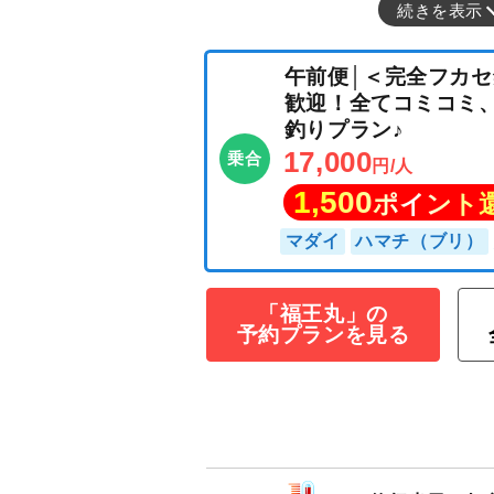
続きを表示
「福王丸」の
予約プランを見る
午前便│＜完全フ
歓迎！全てコミコ
釣りプラン♪
17,000
乗合
円/人
1,500
ポイン