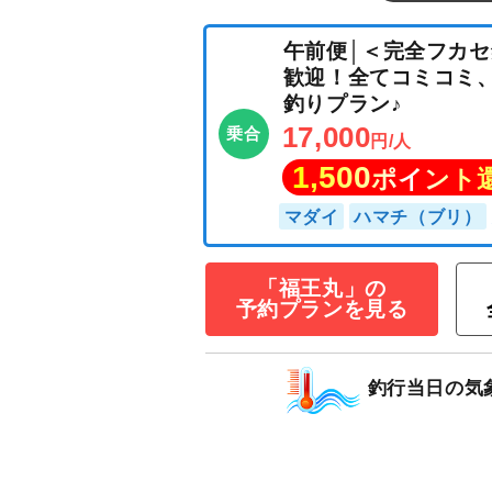
午前便│＜完全フ
歓迎！全てコミコ
釣りプラン♪
17,000
乗合
円/人
1,500
ポイン
「福王丸」の
予約プランを見る
マダイ
ハマチ（ブ
釣行当日の気