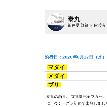
泰丸
福井県 敦賀市 色浜港
釣行日：2026年6月17日（水
マダイ
メダイ
ブリ
泰丸の釣果。 玄達瀬完全フカセ。
に、今シーズン初めて出船しまし