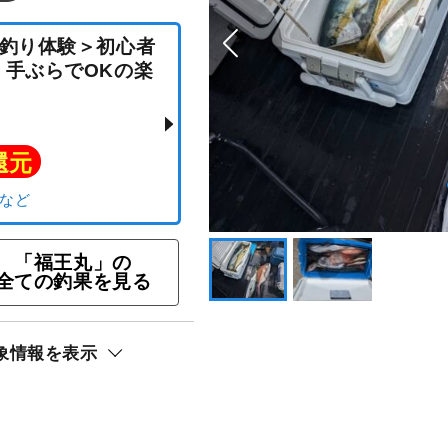
カセ釣り体験＞初心者
ミ、手ぶらでOKの楽
ト還元
「福王丸」の
全ての釣果を見る
リ）
象情報を表示