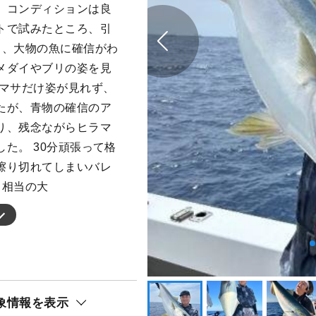
、コンディションは良
トで試みたところ、引
り、大物の魚に確信がわ
メダイやブリの姿を見
ラマサだけ姿が見れず、
たが、青物の確信のア
り、残念ながらヒラマ
た。 30分頑張って格
擦り切れてしまいバレ
。相当の大
象情報を表示