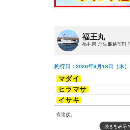
福王丸
福井県 丹生郡越前町 
釣行日：2026年6月18日（木
マダイ
ヒラマサ
イサキ
玄達便。
続きを表示