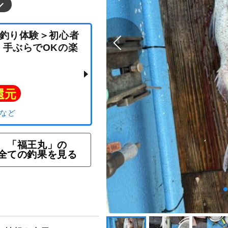
「福王丸」の
全ての釣果を見る
カセ釣り体験＞初心者
ミ、手ぶらでOKの楽
ト還元