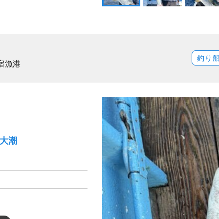
釣り
宿漁港
）大潮