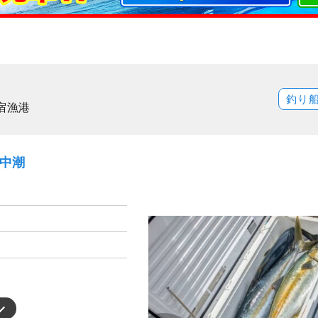
釣り
宿漁港
）中潮