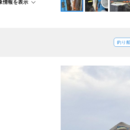
象情報を表示
リ）
釣り