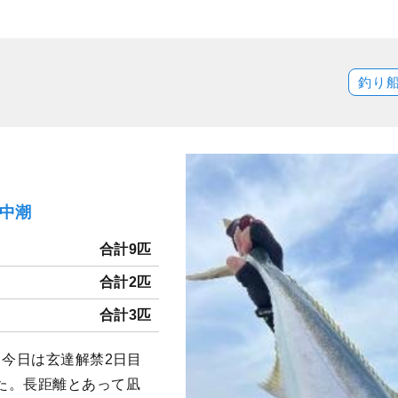
釣り
）中潮
合計9匹
合計2匹
合計3匹
 今日は玄達解禁2日目
た。長距離とあって凪