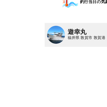
釣行当日の気
マダイ
ハマチ（ブ
遊幸丸
福井県 敦賀市 敦賀港