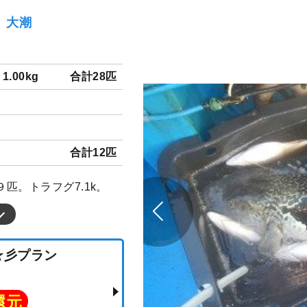
金）大潮
～1.00kg
合計28匹
合計12匹
匹。トラフグ7.1k。