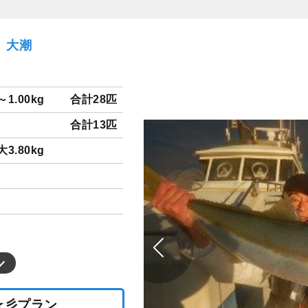
日）大潮
～1.00kg
合計28匹
合計13匹
大3.80kg