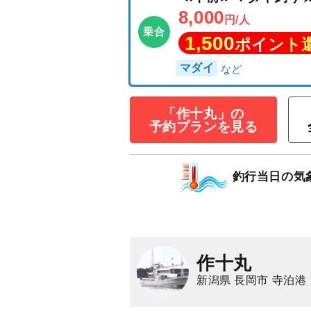
「作十丸」の
予約プランを見る
≪午前≫マダイ
釣行当日の気
8,000
円/人
乗合
1,500
ポイン
マダイ
作十丸
新潟県 長岡市 寺泊港