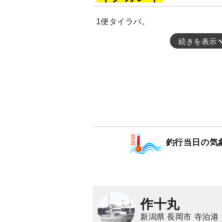
1便タイラバ。
続きを表示
釣行当日の気
作十丸
新潟県 長岡市 寺泊港