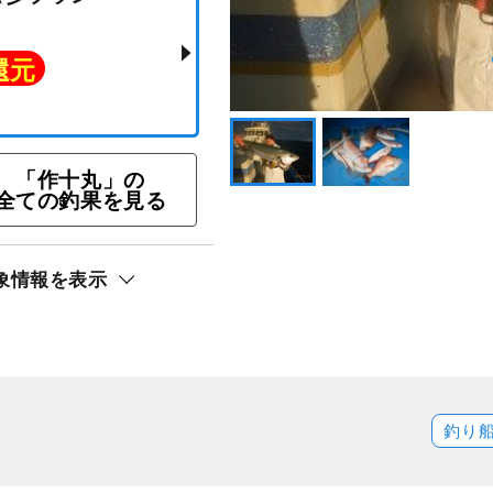
「作十丸」の
全ての釣果を見る
釣り☆彡プラン
象情報を表示
ト還元
釣り