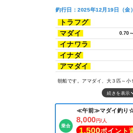
釣行日：2025年12月19日（
トラフグ
マダイ
0.70
イナワラ
イナダ
アマダイ
朝船です。アマダイ、大３匹～小９
続きを表示