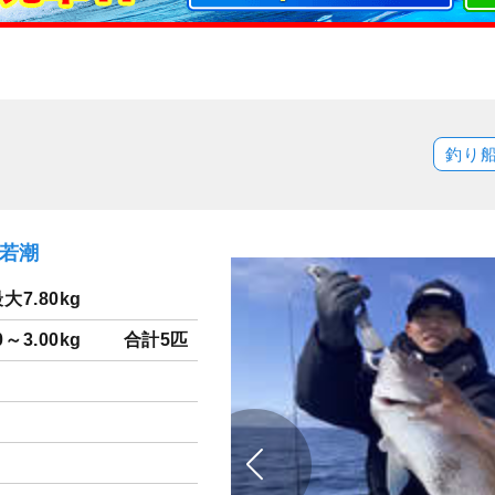
釣り
）若潮
大7.80kg
0～3.00kg
合計5匹