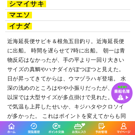
シマイサキ
マエソ
イナダ
近海延長便サビキ＆根魚五目釣り。近海延長便
に出船。 時間を遅らせて7時に出船。 朝一は青
物反応はなかったが、手の平より一回り大きい
サイズの真鯛やハナダイがぽつぽつと見えた。
日が昇ってきてからは、ウマヅラハギ登場。 水
深の浅めのところはやや小振りだったが、60m
以深では大型サイズが多点掛けで見れた。 晴天
で気温も上昇したせいか、キジハタやクロソイ
が多かった。 これはポイントを変えてからも同
様で、最後まで大型ウマヅラハギとキジハタの
活性は続いた。 特に最後のポイントではワラサ