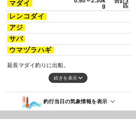
0.50～2.30k
合計3
マダイ
g
匹
レンコダイ
アジ
サバ
ウマヅラハギ
延長マダイ釣りに出船。
続きを表示
釣行当日の気象情報を表示