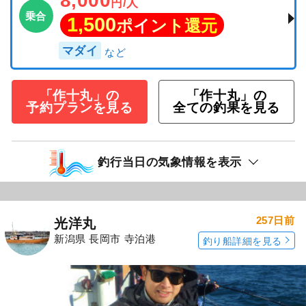
8,000
円/人
乗合
1,500
ポイント還元
マダイ
「作十丸」の
「作十丸」の
予約プランを見る
全ての釣果を見る
釣行当日の気象情報を表示
257日前
光洋丸
新潟県 長岡市 寺泊港
釣り船詳細を見る