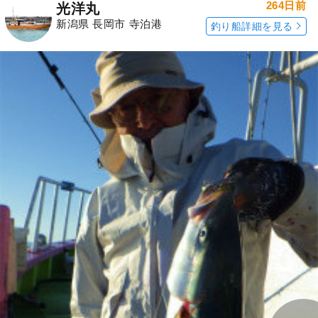
264日前
光洋丸
新潟県 長岡市 寺泊港
釣り船詳細を見る