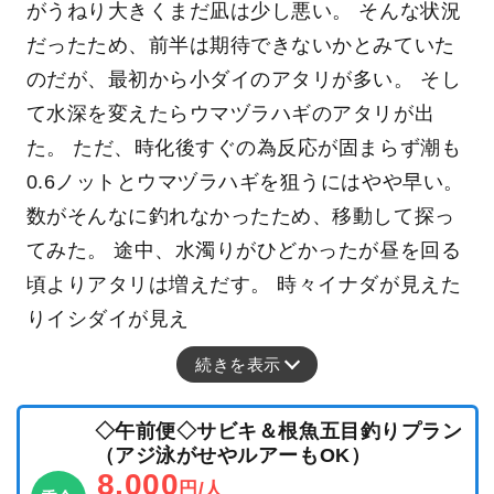
がうねり大きくまだ凪は少し悪い。 そんな状況
だったため、前半は期待できないかとみていた
のだが、最初から小ダイのアタリが多い。 そし
て水深を変えたらウマヅラハギのアタリが出
た。 ただ、時化後すぐの為反応が固まらず潮も
0.6ノットとウマヅラハギを狙うにはやや早い。
数がそんなに釣れなかったため、移動して探っ
てみた。 途中、水濁りがひどかったが昼を回る
頃よりアタリは増えだす。 時々イナダが見えた
りイシダイが見え
続きを表示
◇午前便◇サビキ＆根魚五目釣りプラン
（アジ泳がせやルアーもOK）
8,000
円/人