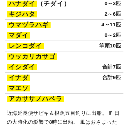
ハナダイ
（チダイ）
0～3匹
キジハタ
2～6匹
ウマヅラハギ
4～11匹
マダイ
0～2匹
レンコダイ
竿頭10匹
ウッカリカサゴ
イシダイ
合計7匹
イナダ
合計9匹
マエソ
アカササノハベラ
近海延長便サビキ＆根魚五目釣りに出船。 昨日
の大時化の影響で8時に出船。 風はおさまった