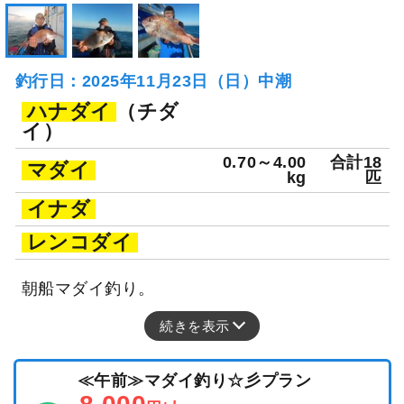
釣行日：2025年11月23日（日）中潮
ハナダイ
（チダ
イ）
0.70～4.00
合計18
マダイ
kg
匹
イナダ
レンコダイ
朝船マダイ釣り。
続きを表示
≪午前≫マダイ釣り☆彡プラン