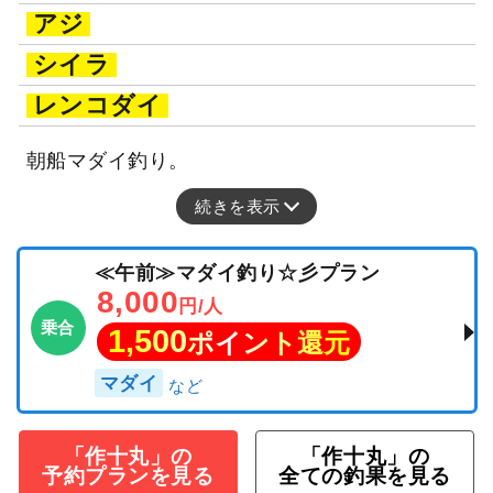
アジ
シイラ
レンコダイ
朝船マダイ釣り。
続きを表示
≪午前≫マダイ釣り☆彡プラン
8,000
円/人
乗合
1,500
ポイント還元
マダイ
「作十丸」の
「作十丸」の
予約プランを見る
全ての釣果を見る