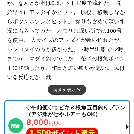
が、なんとか潮は0.5ノット程度で流れた。 開
始早々にアマダイがヒット。 以後、移動しなが
らポツンポツンとヒット。 探りも含めて深い水
深にも入ってみた。オモリは深い所では100号
を使用。 大サイズのアマダイが数匹釣れたが、
レンコダイの方が多かった。 7時半出船で12時
までがアマダイ釣りでした。 後半の根魚ポイン
トに移動したが、昨日と違い喰いが悪い。 魚は
いる反応だが、潮
続きを表示
◇午前便◇サビキ＆根魚五目釣りプラン
（アジ泳がせやルアーもOK）
8,000
円/人
乗合
1,500
ポイント還元