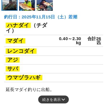
釣行日：2025年11月15日（土）若潮
ハナダイ
（チダ
イ）
0.40～2.30
合計26
マダイ
kg
匹
レンコダイ
アジ
サバ
ウマヅラハギ
延長マダイ釣りに出船。
続きを表示