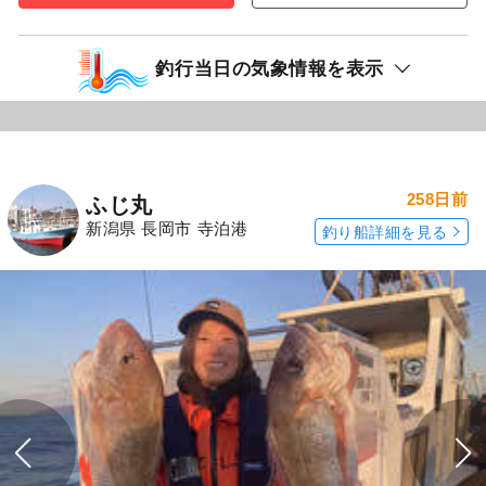
釣行当日の気象情報を表示
258日前
ふじ丸
新潟県 長岡市 寺泊港
釣り船詳細を見る