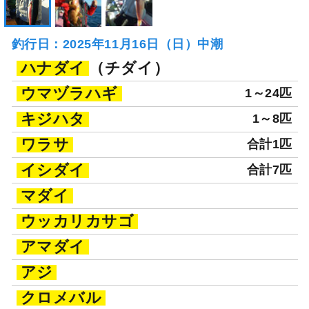
釣行日：2025年11月16日（日）中潮
ハナダイ
（チダイ）
ウマヅラハギ
1～24匹
キジハタ
1～8匹
ワラサ
合計1匹
イシダイ
合計7匹
マダイ
ウッカリカサゴ
アマダイ
アジ
クロメバル