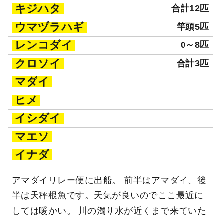
キジハタ
合計12匹
ウマヅラハギ
竿頭5匹
レンコダイ
0～8匹
クロソイ
合計3匹
マダイ
ヒメ
イシダイ
マエソ
イナダ
アマダイリレー便に出船。 前半はアマダイ、後
半は天秤根魚です。天気が良いのでここ最近に
しては暖かい。 川の濁り水が近くまで来ていた