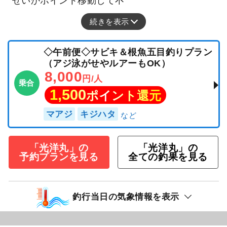
せいかポイント移動して不
続きを表示
◇午前便◇サビキ＆根魚五目釣りプラン
（アジ泳がせやルアーもOK）
8,000
円/人
乗合
1,500
ポイント還元
マアジ
キジハタ
「光洋丸」の
「光洋丸」の
予約プランを見る
全ての釣果を見る
釣行当日の気象情報を表示