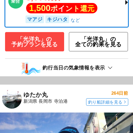
乗合
1,500
ポイント還元
マアジ
キジハタ
「光洋丸」の
「光洋丸」の
予約プランを見る
全ての釣果を見る
釣行当日の気象情報を表示
264日前
ゆたか丸
新潟県 長岡市 寺泊港
釣り船詳細を見る