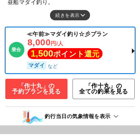
昼船マダイ釣り。
続きを表示
≪午前≫マダイ釣り☆彡プラン
8,000
円/人
乗合
1,500
ポイント還元
マダイ
「作十丸」の
「作十丸」の
予約プランを見る
全ての釣果を見る
釣行当日の気象情報を表示