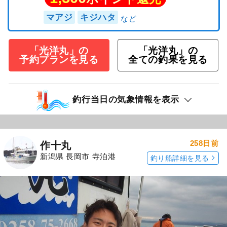
マアジ
キジハタ
「光洋丸」の
「光洋丸」の
予約プランを見る
全ての釣果を見る
釣行当日の気象情報を表示
258日前
作十丸
新潟県 長岡市 寺泊港
釣り船詳細を見る