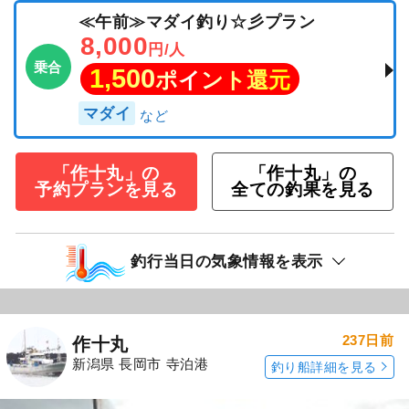
≪午前≫マダイ釣り☆彡プラン
8,000
円/人
乗合
1,500
ポイント還元
マダイ
「作十丸」の
「作十丸」の
予約プランを見る
全ての釣果を見る
釣行当日の気象情報を表示
237日前
作十丸
新潟県 長岡市 寺泊港
釣り船詳細を見る