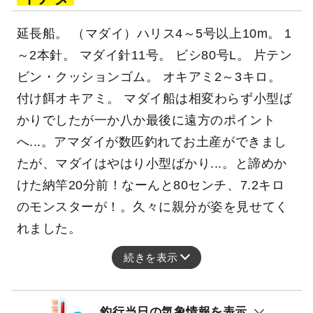
延長船。 （マダイ）ハリス4～5号以上10m。 1
～2本針。 マダイ針11号。 ビシ80号L。 片テン
ビン・クッションゴム。 オキアミ2～3キロ。
付け餌オキアミ。 マダイ船は相変わらず小型ば
かりでしたが一か八か最後に遠方のポイント
へ...。アマダイが数匹釣れてお土産ができまし
たが、マダイはやはり小型ばかり...。と諦めか
けた納竿20分前！なーんと80センチ、7.2キロ
のモンスターが！。久々に親分が姿を見せてく
れました。
続きを表示
釣行当日の気象情報を表示