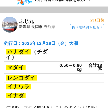
231日前
ふじ丸
新潟県 長岡市 寺泊港
釣り船詳細を見る
釣行日：2025年12月19日（金）大潮
ハナダイ
（チダ
イ）
0.50～0.80
合計18
マダイ
kg
匹
レンコダイ
イナワラ
イナダ
午後船。マダイ船はあちこちのポイント移動し