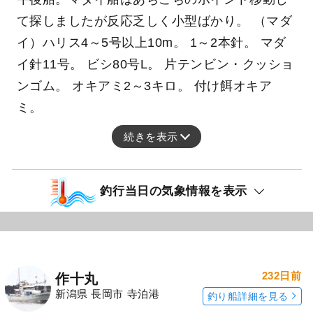
て探しましたが反応乏しく小型ばかり。 （マダ
イ）ハリス4～5号以上10m。 1～2本針。 マダ
イ針11号。 ビシ80号L。 片テンビン・クッショ
ンゴム。 オキアミ2～3キロ。 付け餌オキア
ミ。
続きを表示
釣行当日の気象情報を表示
232日前
作十丸
新潟県 長岡市 寺泊港
釣り船詳細を見る