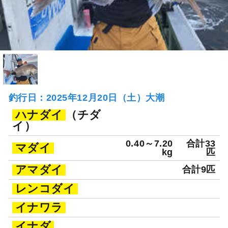
釣行日：2025年12月20日（土）大潮
ハナダイ
（チダ
イ）
0.40～7.20
合計33
マダイ
kg
匹
アマダイ
合計9匹
レンコダイ
イナワラ
イナダ