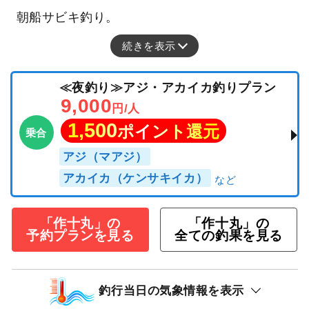
朝船サビキ釣り。
続きを表示
≪夜釣り≫アジ・アカイカ釣りプラン
9,000
円/人
1,500
ポイント還元
乗合
アジ（マアジ）
アカイカ（ケンサキイカ）
「作十丸」の
「作十丸」の
予約プランを見る
全ての釣果を見る
釣行当日の気象情報を表示