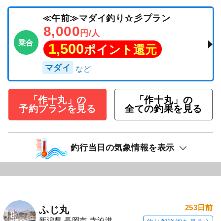
≪午前≫マダイ釣り☆彡プラン
8,000
円/人
乗合
1,500
ポイント還元
マダイ
「作十丸」の
「作十丸」の
予約プランを見る
全ての釣果を見る
釣行当日の気象情報を表示
253日前
ふじ丸
新潟県 長岡市 寺泊港