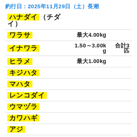
釣行日：2025年11月29日（土）長潮
ハナダイ
（チダ
イ）
ワラサ
最大4.00kg
1.50～3.00k
合計3
イナワラ
g
匹
ヒラメ
最大1.00kg
キジハタ
マハタ
レンコダイ
ウマヅラ
カワハギ
アジ