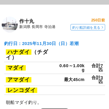
250日前
作十丸
新潟県 長岡市 寺泊港
釣り船詳細を見る
釣行日：2025年11月30日（日）若潮
ハナダイ
（チダ
イ）
0.60～1.00k
合計7
マダイ
g
匹
合計3
アマダイ
最大45cm
匹
レンコダイ
朝船マダイ釣り。