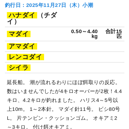
釣行日：2025年11月27日（木）小潮
ハナダイ
（チダ
イ）
0.50～4.40
合計15
マダイ
kg
匹
アマダイ
レンコダイ
シイラ
延長船。 潮が流れるわりにほぼ餌取りの反応。
数はいませんでしたが4キロオーバーが2枚！4.4
キロ、4.2キロが釣れました。 ハリス4～5号以
上10m。 1～2本針。 マダイ針11号。 ビシ80号
L。 片テンビン・クッションゴム。 オキアミ2
～3キロ。 付け餌オキアミ。