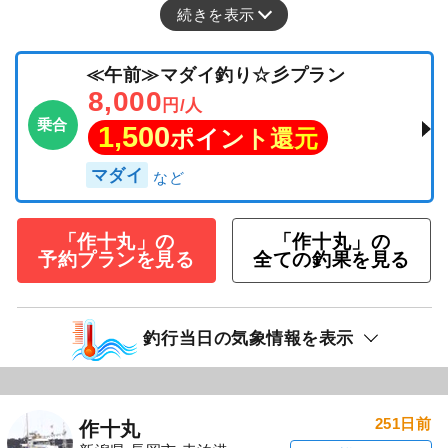
続きを表示
≪午前≫マダイ釣り☆彡プラン
8,000
円/人
乗合
1,500
ポイント還元
マダイ
「作十丸」の
「作十丸」の
予約プランを見る
全ての釣果を見る
釣行当日の気象情報を表示
251日前
作十丸