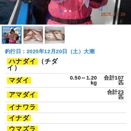
釣行日：2025年12月20日（土）大潮
ハナダイ
（チダ
イ）
0.50～1.20
合計107
マダイ
kg
匹
合計23
アマダイ
匹
イナワラ
イナダ
ウマズラ