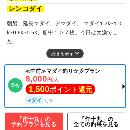
レンコダイ
朝船、延長マダイ、アマダイ。 マダイ1.2k~1.0
k~0.9k~0.5k、船中１０７枚。今日は大漁でし
た。
続きを表示
≪午前≫マダイ釣り☆彡プラン
8,000
円/人
乗合
1,500
ポイント還元
マダイ
「作十丸」の
「作十丸」の
予約プランを見る
全ての釣果を見る