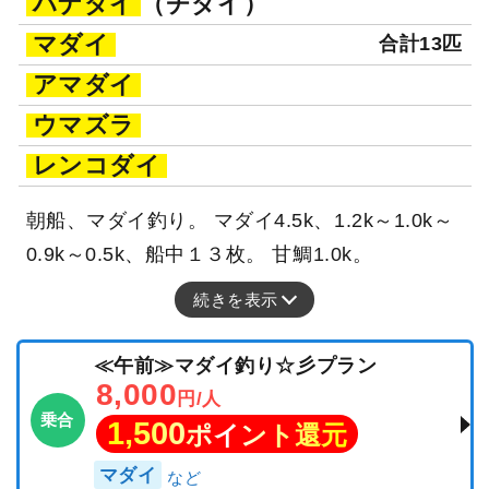
ハナダイ
（チダイ）
マダイ
合計13匹
アマダイ
ウマズラ
レンコダイ
朝船、マダイ釣り。 マダイ4.5k、1.2k～1.0k～
0.9k～0.5k、船中１３枚。 甘鯛1.0k。
続きを表示
≪午前≫マダイ釣り☆彡プラン
8,000
円/人
乗合
1,500
ポイント還元
マダイ