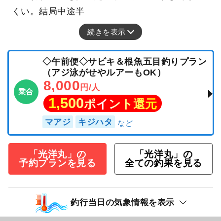
くい。結局中途半
続きを表示
◇午前便◇サビキ＆根魚五目釣りプラン
（アジ泳がせやルアーもOK）
8,000
円/人
乗合
1,500
ポイント還元
マアジ
キジハタ
「光洋丸」の
「光洋丸」の
予約プランを見る
全ての釣果を見る
釣行当日の気象情報を表示