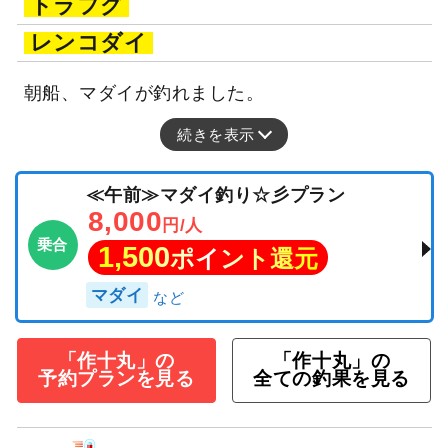
トラフグ
レンコダイ
朝船、マダイが釣れました。
続きを表示
≪午前≫マダイ釣り☆彡プラン
8,000
円/人
乗合
1,500
ポイント還元
マダイ
「作十丸」の
「作十丸」の
予約プランを見る
全ての釣果を見る