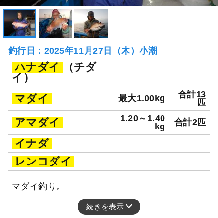
釣行日：2025年11月27日（木）小潮
ハナダイ
（チダ
イ）
合計13
マダイ
最大1.00kg
匹
1.20～1.40
アマダイ
合計2匹
kg
イナダ
レンコダイ
マダイ釣り。
続きを表示