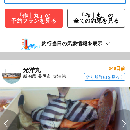
「作十丸」の
「作十丸」の
予約プランを見る
全ての釣果を見る
釣行当日の気象情報を表示
249日前
光洋丸
新潟県 長岡市 寺泊港
釣り船詳細を見る