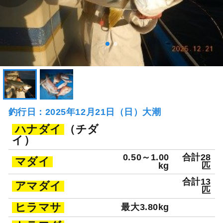
釣行日：2025年12月21日（日）大潮
ハナダイ
（チダ
イ）
0.50～1.00
合計28
マダイ
kg
匹
合計13
アマダイ
匹
ヒラマサ
最大3.80kg