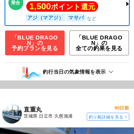
乗合
1,500
ポイント還元
アジ（マアジ）
マサバ
「BLUE DRAGO
「BLUE DRAGO
N」の
N」の
予約プランを見る
全ての釣果を見る
釣行当日の気象情報を表示
90日前
直重丸
茨城県 日立市 久慈漁港
釣り船詳細を見る