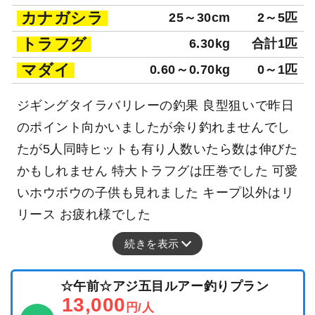
カナガシラ
25～30cm
2～5匹
トラフグ
6.30kg
合計1匹
マダイ
0.60～0.70kg
0～1匹
ジギングタイラバリレーの釣果 良型狙いで昨日
のポイント向かいましたが余り釣れませんでし
たが5人同時ヒットも有り人数いたら数は伸びた
かもしれません 特大トラフグは圧巻でした 可愛
いホウボウの子供も見れました キープ以外はリ
リース お疲れ様でした
続きを表示
☆午前☆アジ五目ルアー釣りプラン
13,000
円/人