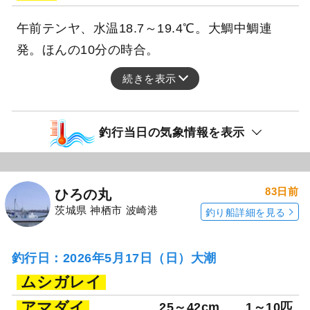
午前テンヤ、水温18.7～19.4℃。大鯛中鯛連
発。ほんの10分の時合。
続きを表示
釣行当日の気象情報を表示
83日前
ひろの丸
茨城県 神栖市 波崎港
釣り船詳細を見る
釣行日：2026年5月17日（日）大潮
ムシガレイ
アマダイ
25～42cm
1～10匹