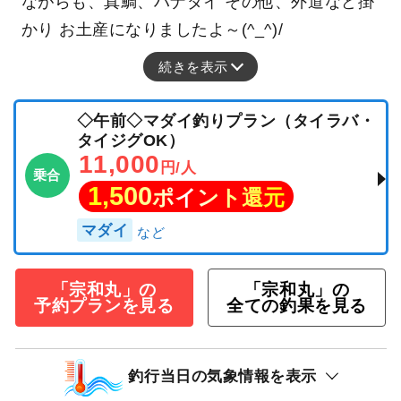
ながらも、真鯛、ハナダイ その他、外道など掛
かり お土産になりましたよ～(^_^)/
続きを表示
◇午前◇マダイ釣りプラン（タイラバ・
タイジグOK）
11,000
円/人
乗合
1,500
ポイント還元
マダイ
「宗和丸」の
「宗和丸」の
予約プランを見る
全ての釣果を見る
釣行当日の気象情報を表示