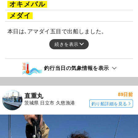
オキメバル
メダイ
本日は､アマダイ五目で出船しました。
続きを表示
釣行当日の気象情報を表示
89日前
直重丸
茨城県 日立市 久慈漁港
釣り船詳細を見る