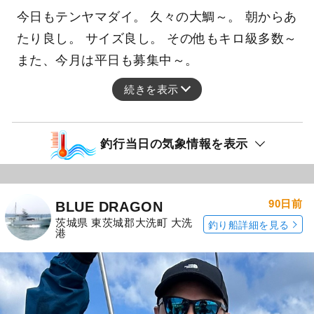
今日もテンヤマダイ。 久々の大鯛～。 朝からあ
たり良し。 サイズ良し。 その他もキロ級多数～
また、今月は平日も募集中～。
続きを表示
釣行当日の気象情報を表示
90日前
BLUE DRAGON
茨城県 東茨城郡大洗町 大洗
釣り船詳細を見る
港