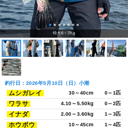
釣行日：2026年5月10日（日）小潮
ムシガレイ
30～40cm
0～1匹
ワラサ
4.10～5.50kg
0～2匹
イナダ
2.00～3.60kg
1～3匹
ホウボウ
10～45cm
1～4匹