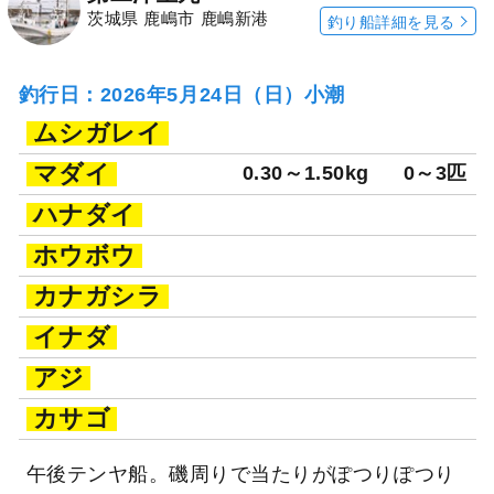
茨城県 鹿嶋市 鹿嶋新港
釣り船詳細を見る
釣行日：2026年5月24日（日）小潮
ムシガレイ
マダイ
0.30～1.50kg
0～3匹
ハナダイ
ホウボウ
カナガシラ
イナダ
アジ
カサゴ
午後テンヤ船。磯周りで当たりがぽつりぽつり