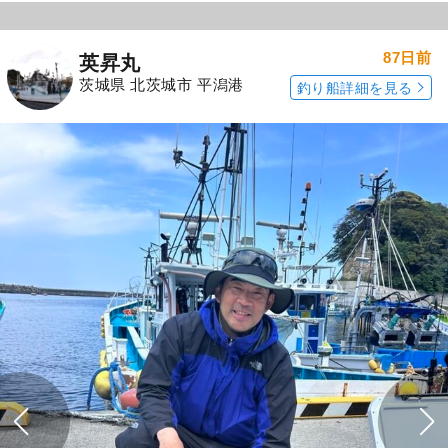
87日前
英昇丸
茨城県 北茨城市 平潟港
釣り船詳細を見る