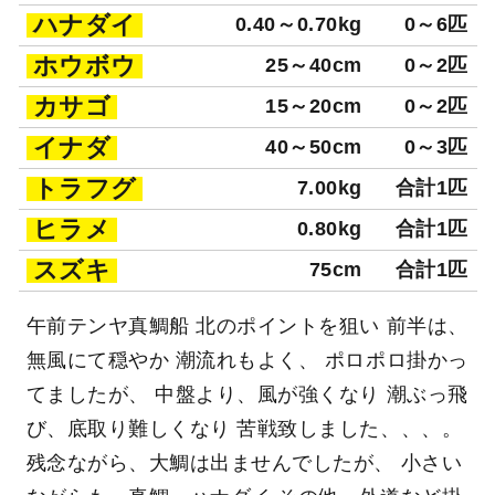
ハナダイ
0.40～0.70kg
0～6匹
ホウボウ
25～40cm
0～2匹
カサゴ
15～20cm
0～2匹
イナダ
40～50cm
0～3匹
トラフグ
7.00kg
合計1匹
ヒラメ
0.80kg
合計1匹
スズキ
75cm
合計1匹
午前テンヤ真鯛船 北のポイントを狙い 前半は、
無風にて穏やか 潮流れもよく、 ポロポロ掛かっ
てましたが、 中盤より、風が強くなり 潮ぶっ飛
び、底取り難しくなり 苦戦致しました、、、。
残念ながら、大鯛は出ませんでしたが、 小さい