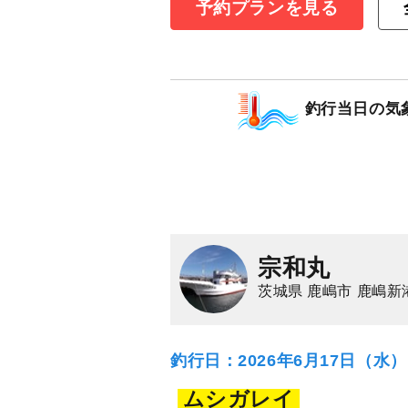
予約プランを見る
◇午前◇ショウ
11,000
円/人
釣行当日の気
乗合
1,500
ポイン
ショウサイフグ
宗和丸
茨城県 鹿嶋市 鹿嶋新
釣行日：2026年6月17日（水
ムシガレイ