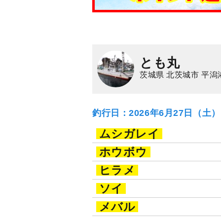
とも丸
茨城県 北茨城市 平潟
釣行日：2026年6月27日（土
ムシガレイ
ホウボウ
ヒラメ
ソイ
メバル