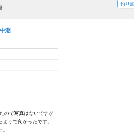
釣り
港
）中潮
ったので写真はないですが
たようで良かったです。
た。