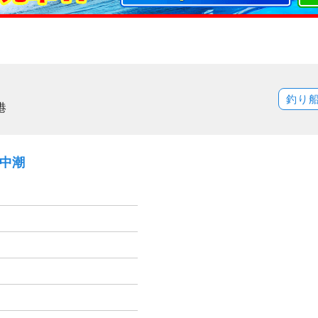
釣り
港
）中潮