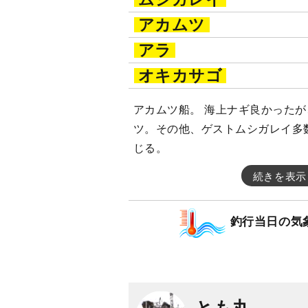
アカムツ
アラ
オキカサゴ
アカムツ船。 海上ナギ良かった
ツ。その他、ゲストムシガレイ多
じる。
続きを表示
釣行当日の気
とも丸