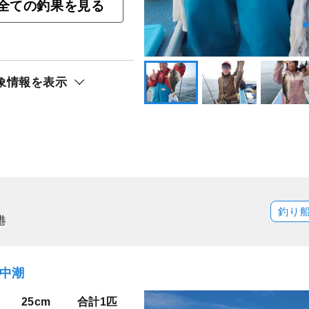
全ての釣果を見る
サイフグ釣りプラン
象情報を表示
ト還元
釣り
港
）中潮
25cm
合計1匹