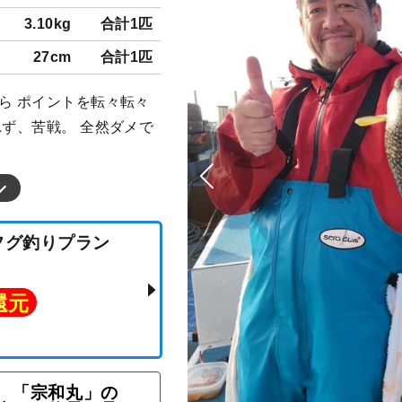
3.10kg
合計1匹
27cm
合計1匹
ら ポイントを転々転々
れず、苦戦。 全然ダメで
「宗和丸」の