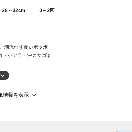
28～32cm
0～2匹
が、潮流れず食いポツポ
数・小アラ・沖カサゴま
象情報を表示