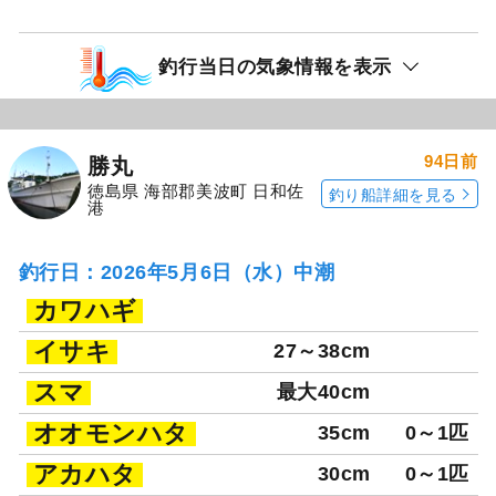
釣行当日の気象情報を表示
94日前
勝丸
徳島県 海部郡美波町 日和佐
釣り船詳細を見る
港
釣行日：2026年5月6日（水）中潮
カワハギ
イサキ
27～38cm
スマ
最大40cm
オオモンハタ
35cm
0～1匹
アカハタ
30cm
0～1匹