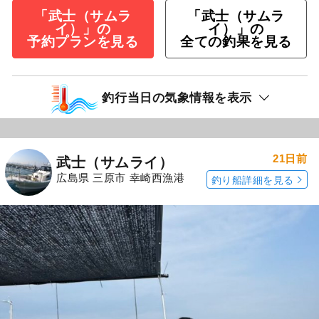
「武士（サムラ
「武士（サムラ
イ）」の
イ）」の
予約プランを見る
全ての釣果を見る
釣行当日の気象情報を表示
21日前
武士（サムライ）
広島県 三原市 幸崎西漁港
釣り船詳細を見る