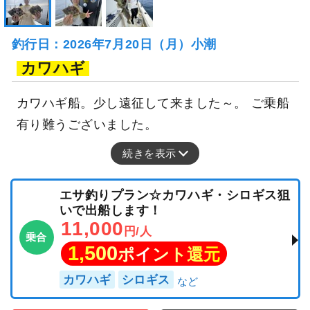
釣行日：2026年7月20日（月）小潮
カワハギ
カワハギ船。少し遠征して来ました～。 ご乗船
有り難うございました。
続きを表示
エサ釣りプラン☆カワハギ・シロギス狙
いで出船します！
11,000
円/人
乗合
1,500
ポイント還元
カワハギ
シロギス