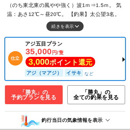
（のち東北東の風やや強く）波1ｍ⇒1.5ｍ。 気
温：あさ12℃～昼20℃。 【釣果】太公望3名。
続きを表示
アジ五目プラン
35,000
円/隻
仕立
3,000
ポイント還元
アジ（マアジ）
イサキ
「勝丸」の
「勝丸」の
予約プランを見る
全ての釣果を見る
釣行当日の気象情報を表示