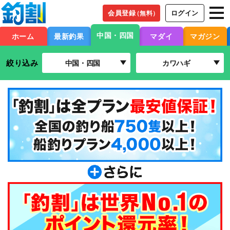
会員登録
ログイン
（無料）
中国・四国
ホーム
最新釣果
マダイ
マガジン
絞り込み
中国・四国
カワハギ