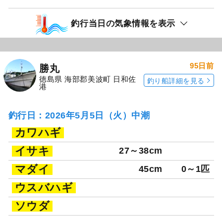
釣行当日の気象情報を表示
95日前
勝丸
徳島県 海部郡美波町 日和佐
釣り船詳細を見る
港
釣行日：2026年5月5日（火）中潮
カワハギ
イサキ
27～38cm
マダイ
45cm
0～1匹
ウスバハギ
ソウダ