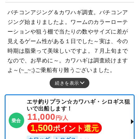
バチコンアジング＆カワハギ調査。バチコンア
ジング始まりましたよ。ワームのカラーローテ
ーションや狙う棚で当たりの数やサイズに差が
見えるゲーム性がある１日でした～実は、今の
時期は脂乗って美味しいですよ。７月上旬まで
なので、お早めに～。カワハギは調査続けます
よ～(~_~;)ご乗船有り難うございました。
続きを表示
エサ釣りプラン☆カワハギ・シロギス狙
いで出船します！
11,000
円/人
乗合
1,500
ポイント還元