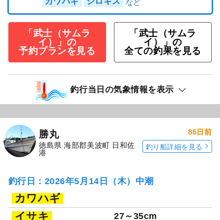
カワハギ
シロギス
「武士（サムラ
「武士（サムラ
イ）」の
イ）」の
予約プランを見る
全ての釣果を見る
釣行当日の気象情報を表示
86日前
勝丸
徳島県 海部郡美波町 日和佐
釣り船詳細を見る
港
釣行日：2026年5月14日（木）中潮
カワハギ
イサキ
27～35cm