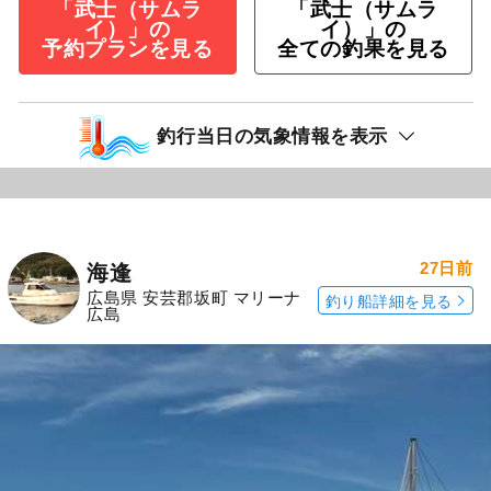
「武士（サムラ
「武士（サムラ
イ）」の
イ）」の
予約プランを見る
全ての釣果を見る
釣行当日の気象情報を表示
27日前
海逢
広島県 安芸郡坂町 マリーナ
釣り船詳細を見る
広島