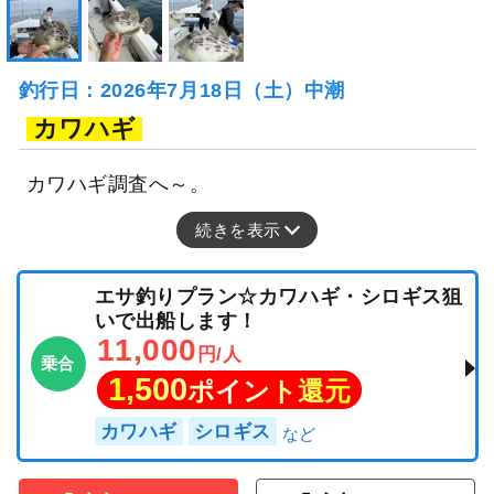
釣行日：2026年7月18日（土）中潮
カワハギ
カワハギ調査へ～。
続きを表示
エサ釣りプラン☆カワハギ・シロギス狙
いで出船します！
11,000
円/人
乗合
1,500
ポイント還元
カワハギ
シロギス