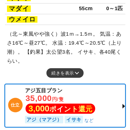
マダイ
55cm
0～1匹
ウメイロ
（北～東風やや強く）波1ｍ→1.5ｍ。 気温：あ
さ16℃～昼27℃。 水温：19.4℃～20.5℃（上り
潮）。 【釣果】太公望3名。 イサキ、各40尾く
らい。
続きを表示
アジ五目プラン
35,000
円/隻
仕立
3,000
ポイント還元
アジ（マアジ）
イサキ