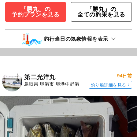
「勝丸」の
「勝丸」の
予約プランを見る
全ての釣果を見る
釣行当日の気象情報を表示
94日前
第二光洋丸
鳥取県 境港市 境港中野港
釣り船詳細を見る