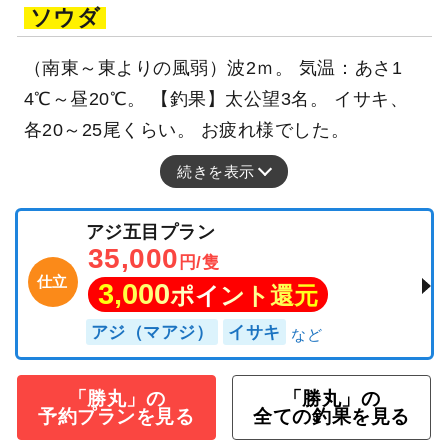
ソウダ
（南東～東よりの風弱）波2ｍ。 気温：あさ1
4℃～昼20℃。 【釣果】太公望3名。 イサキ、
各20～25尾くらい。 お疲れ様でした。
続きを表示
アジ五目プラン
35,000
円/隻
仕立
3,000
ポイント還元
アジ（マアジ）
イサキ
「勝丸」の
「勝丸」の
予約プランを見る
全ての釣果を見る