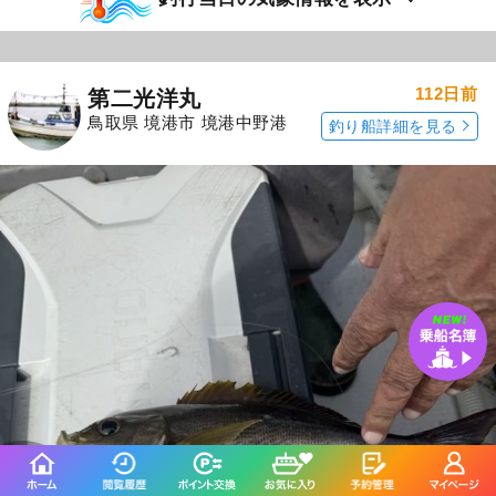
112日前
第二光洋丸
鳥取県 境港市 境港中野港
釣り船詳細を見る