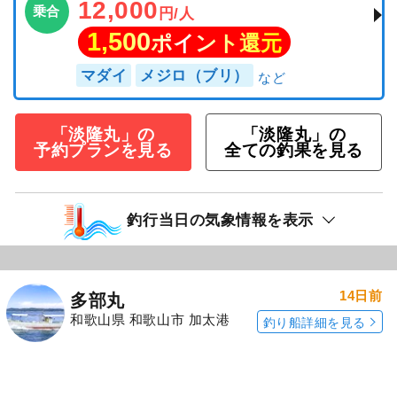
12,000
乗合
円/人
1,500
ポイント還元
マダイ
メジロ（ブリ）
「淡隆丸」の
「淡隆丸」の
予約プランを見る
全ての釣果を見る
釣行当日の気象情報を表示
14日前
多部丸
和歌山県 和歌山市 加太港
釣り船詳細を見る