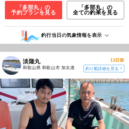
「多部丸」の
「多部丸」の
予約プランを見る
全ての釣果を見る
釣行当日の気象情報を表示
13日前
淡隆丸
和歌山県 和歌山市 加太港
釣り船詳細を見る