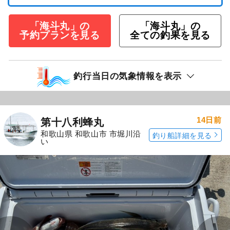
「海斗丸」の
「海斗丸」の
予約プランを見る
全ての釣果を見る
釣行当日の気象情報を表示
14日前
第十八利蜂丸
和歌山県 和歌山市 市堀川沿
釣り船詳細を見る
い