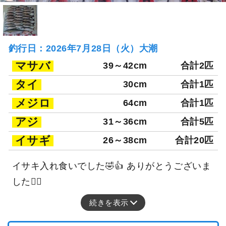
釣行日：2026年7月28日（火）大潮
マサバ
39～42cm
合計2匹
タイ
30cm
合計1匹
メジロ
64cm
合計1匹
アジ
31～36cm
合計5匹
イサギ
26～38cm
合計20匹
イサキ入れ食いでした🤣👍 ありがとうございま
した🙂‍↕️
続きを表示