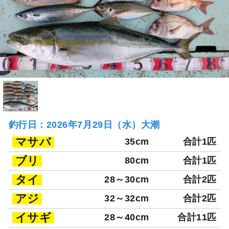
釣行日：2026年7月29日（水）大潮
マサバ
35cm
合計1匹
ブリ
80cm
合計1匹
タイ
28～30cm
合計2匹
アジ
32～32cm
合計2匹
イサギ
28～40cm
合計11匹