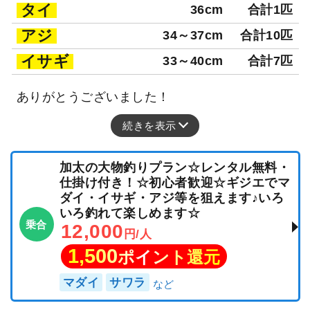
タイ
36cm
合計1匹
アジ
34～37cm
合計10匹
イサギ
33～40cm
合計7匹
ありがとうございました！
続きを表示
加太の大物釣りプラン☆レンタル無料・
仕掛け付き！☆初心者歓迎☆ギジエでマ
ダイ・イサギ・アジ等を狙えます♪いろ
いろ釣れて楽しめます☆
乗合
12,000
円/人
1,500
ポイント還元
マダイ
サワラ