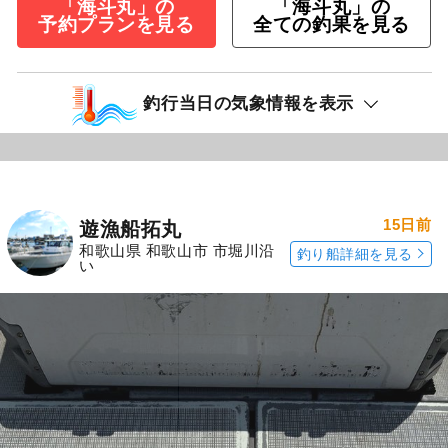
「海斗丸」の
「海斗丸」の
予約プランを見る
全ての釣果を見る
釣行当日の気象情報を表示
15日前
遊漁船拓丸
和歌山県 和歌山市 市堀川沿
釣り船詳細を見る
い