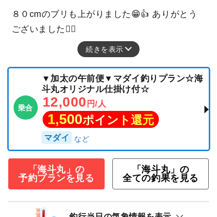
８０cmのブリも上がりました😁👍 ありがとう
ございました🙂‍↕️
続きを表示
▼加太の午前便▼マダイ釣りプラン☆海
斗丸オリジナル仕掛け付☆
12,000
円/人
乗合
1,500
ポイント還元
マダイ
「海斗丸」の
「海斗丸」の
予約プランを見る
全ての釣果を見る
釣行当日の気象情報を表示