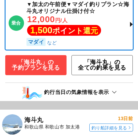
▼加太の午前便▼マダイ釣りプラン☆海
斗丸オリジナル仕掛け付☆
12,000
円/人
乗合
1,500
ポイント還元
マダイ
「海斗丸」の
「海斗丸」の
予約プランを見る
全ての釣果を見る
釣行当日の気象情報を表示
13日前
海斗丸
和歌山県 和歌山市 加太港
釣り船詳細を見る