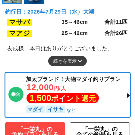
釣行日：2026年7月29日（水）大潮
マサバ
35～46cm
合計11匹
マアジ
25～42cm
合計26匹
友成様、本日はありがとうございました。
続きを表示
加太ブランド！大物マダイ釣りプラン
12,000
円/人
乗合
1,500
ポイント還元
マダイ
イサキ
「一栄丸」の
「一栄丸」の
予約プランを見る
全ての釣果を見る