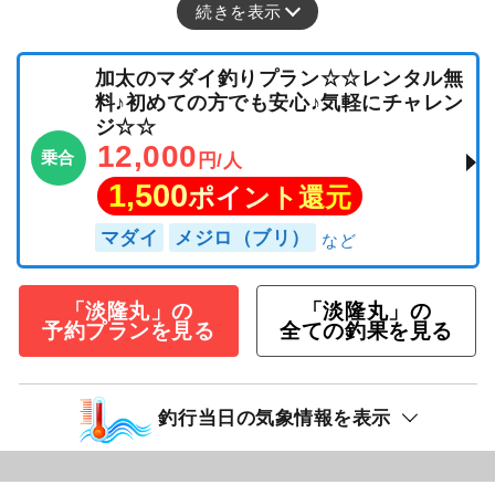
続きを表示
加太のマダイ釣りプラン☆☆レンタル無
料♪初めての方でも安心♪気軽にチャレン
ジ☆☆
12,000
乗合
円/人
1,500
ポイント還元
マダイ
メジロ（ブリ）
「淡隆丸」の
「淡隆丸」の
予約プランを見る
全ての釣果を見る
釣行当日の気象情報を表示