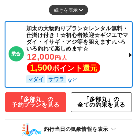
ありがとうございました！
続きを表示
加太の大物釣りプラン☆レンタル無料・
仕掛け付き！☆初心者歓迎☆ギジエでマ
ダイ・イサギ・アジ等を狙えます♪いろ
いろ釣れて楽しめます☆
乗合
12,000
円/人
1,500
ポイント還元
マダイ
サワラ
「多部丸」の
「多部丸」の
予約プランを見る
全ての釣果を見る
釣行当日の気象情報を表示