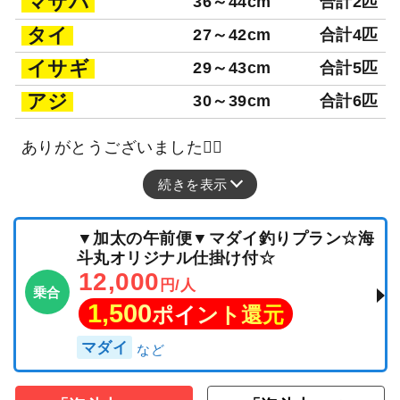
マサバ
36～44cm
合計2匹
タイ
27～42cm
合計4匹
イサギ
29～43cm
合計5匹
アジ
30～39cm
合計6匹
ありがとうございました🙂‍↕️
続きを表示
▼加太の午前便▼マダイ釣りプラン☆海
斗丸オリジナル仕掛け付☆
12,000
円/人
乗合
1,500
ポイント還元
マダイ