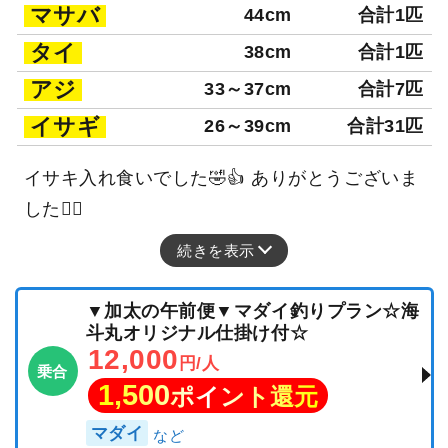
マサバ
44cm
合計1匹
タイ
38cm
合計1匹
アジ
33～37cm
合計7匹
イサギ
26～39cm
合計31匹
イサキ入れ食いでした🤣👍 ありがとうございま
した🙂‍↕️
続きを表示
▼加太の午前便▼マダイ釣りプラン☆海
斗丸オリジナル仕掛け付☆
12,000
円/人
乗合
1,500
ポイント還元
マダイ