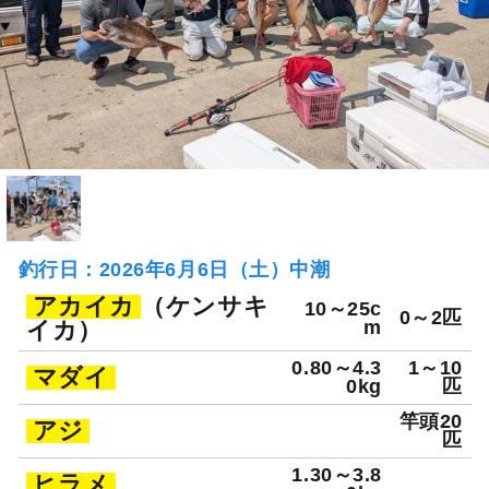
釣行日：2026年6月6日（土）中潮
アカイカ
（ケンサキ
10～25c
0～2匹
イカ）
m
0.80～4.3
1～10
マダイ
0kg
匹
竿頭20
アジ
匹
1.30～3.8
ヒラメ