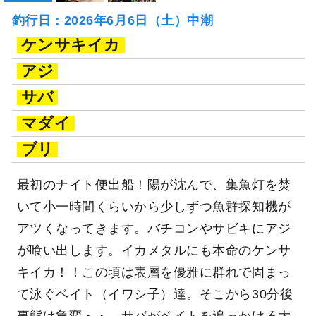
釣行日：2026年6月6日（土）中潮
ケンサキイカ
アジ
サバ
マダイ
ブリ
最初のナイト便出船！陽が沈んで、集魚灯を焚
いて小一時間くらいから少しずつ魚群探知機が
アツくなってきます。バチコンやサビキにアジ
が喰い出します。イカメタルにも本命のケンサ
キイカ！！この頃は表層を優雅に群れで固まっ
て泳ぐベイト（イワシ子）達。そこから30分後