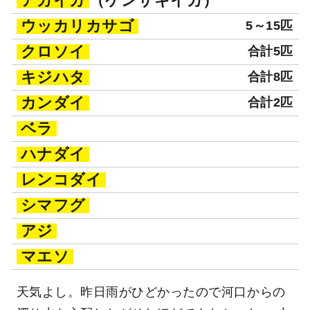
アカイカ
（ケンサキイカ）
ウッカリカサゴ
5～15匹
クロソイ
合計5匹
キジハタ
合計8匹
カンダイ
合計2匹
ベラ
ハナダイ
レンコダイ
シマフグ
アジ
マエソ
天気よし。昨日雨がひどかったので河口からの