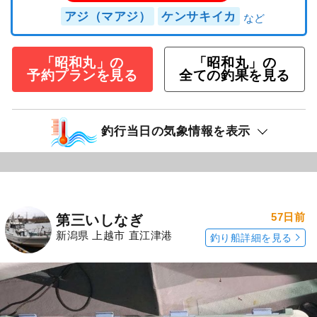
アジ（マアジ）
ケンサキイカ
「昭和丸」の
「昭和丸」の
予約プランを見る
全ての釣果を見る
釣行当日の気象情報を表示
57日前
第三いしなぎ
新潟県 上越市 直江津港
釣り船詳細を見る