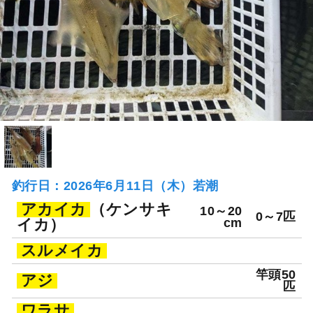
釣行日：2026年6月11日（木）若潮
アカイカ
（ケンサキ
10～20
0～7匹
イカ）
cm
スルメイカ
竿頭50
アジ
匹
ワラサ