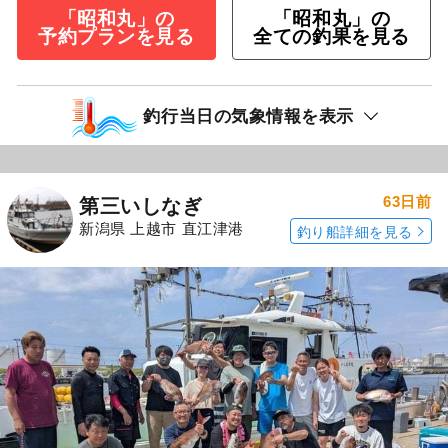
「昭和丸」の
「昭和丸」の
予約プランを見る
全ての釣果を見る
釣行当日の気象情報を表示
63日前
第三いしなぎ
新潟県 上越市 直江津港
釣り船詳細を見る