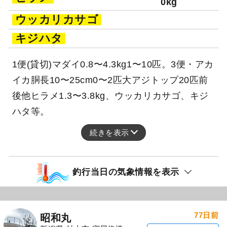
0kg
ウッカリカサゴ
キジハタ
1便(貸切)マダイ0.8〜4.3kg1〜10匹。3便・アカ
イカ胴長10〜25cm0〜2匹大アジトップ20匹前
後他ヒラメ1.3〜3.8kg、ウッカリカサゴ、キジ
ハタ等。
続きを表示
釣行当日の気象情報を表示
77日前
昭和丸