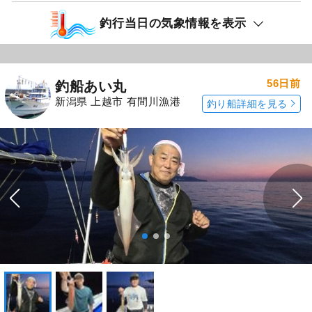
釣行当日の気象情報を表示
56日前
釣船あい丸
新潟県 上越市 有間川漁港
釣り船詳細を見る