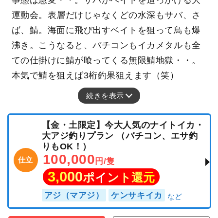
事態は急変・・。サバがベイトを追っかける大
運動会。表層だけじゃなくどの水深もサバ、さ
ば、鯖。海面に飛び出すベイトを狙って鳥も爆
沸き。こうなると、バチコンもイカメタルも全
ての仕掛けに鯖が喰ってくる無限鯖地獄・・。
本気で鯖を狙えば3桁釣果狙えます（笑）
続きを表示
【金・土限定】今大人気のナイトイカ・
大アジ釣りプラン （バチコン、エサ釣
りもOK！）
100,000
仕立
円/隻
3,000
ポイント還元
アジ（マアジ）
ケンサキイカ