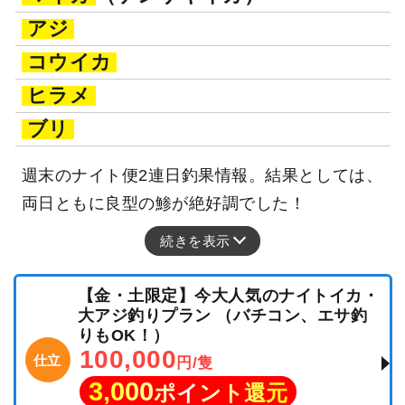
アジ
コウイカ
ヒラメ
ブリ
週末のナイト便2連日釣果情報。結果としては、
両日ともに良型の鯵が絶好調でした！
続きを表示
【金・土限定】今大人気のナイトイカ・
大アジ釣りプラン （バチコン、エサ釣
りもOK！）
100,000
仕立
円/隻
3,000
ポイント還元