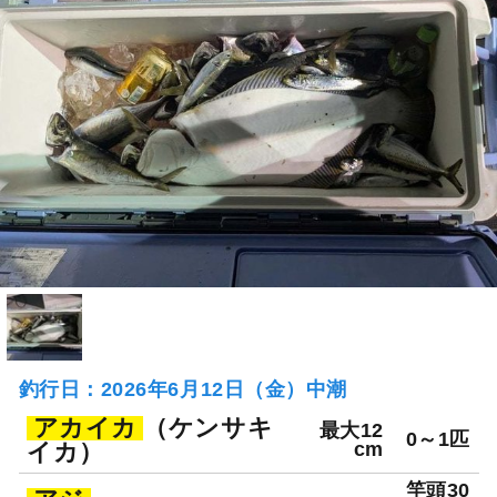
釣行日：2026年6月12日（金）中潮
アカイカ
（ケンサキ
最大12
0～1匹
イカ）
cm
竿頭30