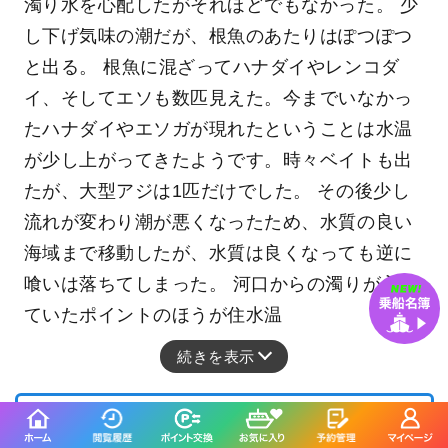
濁り水を心配したがそれほどでもなかった。 少
し下げ気味の潮だが、根魚のあたりはぽつぽつ
と出る。 根魚に混ざってハナダイやレンコダ
イ、そしてエソも数匹見えた。今までいなかっ
たハナダイやエソガが現れたということは水温
が少し上がってきたようです。時々ベイトも出
たが、大型アジは1匹だけでした。 その後少し
流れが変わり潮が悪くなったため、水質の良い
海域まで移動したが、水質は良くなっても逆に
喰いは落ちてしまった。 河口からの濁りが入っ
ていたポイントのほうが住水温
続きを表示
◇午前便◇サビキ＆根魚五目釣りプラン
（アジ泳がせやルアーもOK）