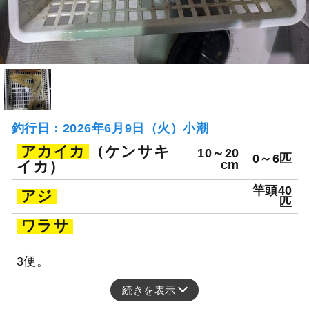
釣行日：2026年6月9日（火）小潮
アカイカ
（ケンサキ
10～20
0～6匹
イカ）
cm
竿頭40
アジ
匹
ワラサ
3便。
続きを表示