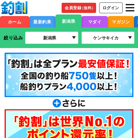
会員登録
ログイン
（無料）
新潟県
ホーム
最新釣果
マダイ
マガジン
絞り込み
新潟県
ケンサキイカ