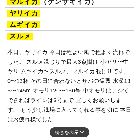
マルイカ
（ケンサキイカ）
ヤリイカ
ムギイカ
スルメ
本日、ヤリイカ 今日は程よい風で程よく流れで
した。 スルメ混じりで最大3点掛け 小ヤリ〜中
ヤリ ムギイカ〜スルメ、マルイカ混じりです。
0〜13杯 その日に合わないとサバの猛襲 水深13
5〜145m オモリ120〜150号 中オモリはナシで
できればラインは3号まで 宜しくお願いしま
す。 もう少し浅場に入ってくれる事を切に 本日
はお疲れ様でした。
続きを表示