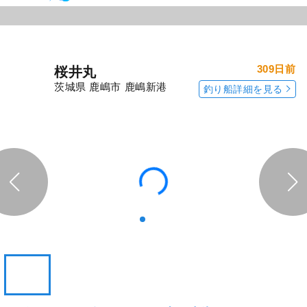
309日前
桜井丸
茨城県 鹿嶋市 鹿嶋新港
釣り船詳細を見る