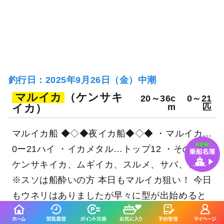
釣行日：2025年9月26日（金）中潮
マルイカ
（ケンサキ
20～36c
0～21
イカ）
m
匹
マルイカ船 ◆◇◆夜イカ船◆◇◆ ・マルイカ…
0ー21ハイ ・イカメタル…トップ12 ・その他…
ケンサキイカ、ムギイカ、スルメ、サバ、アジ
※スソは船酔いの方 本日もマルイカ狙い！ 今日
もウネリはありましたが早々に型が出始めると
ポツリポツリと釣れて好調なスタート！ しかし