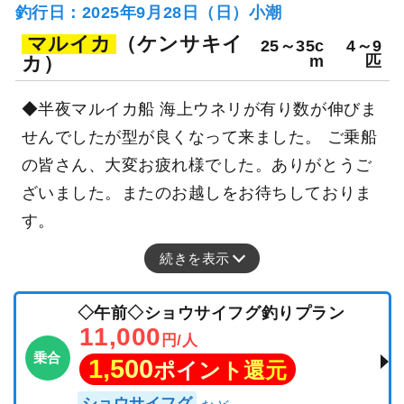
釣行日：2025年9月28日（日）小潮
マルイカ
（ケンサキイ
25～35c
4～9
カ）
m
匹
◆半夜マルイカ船 海上ウネリが有り数が伸びま
せんでしたが型が良くなって来ました。 ご乗船
の皆さん、大変お疲れ様でした。ありがとうご
ざいました。またのお越しをお待ちしておりま
す。
続きを表示
◇午前◇ショウサイフグ釣りプラン
11,000
円/人
乗合
1,500
ポイント還元
ショウサイフグ