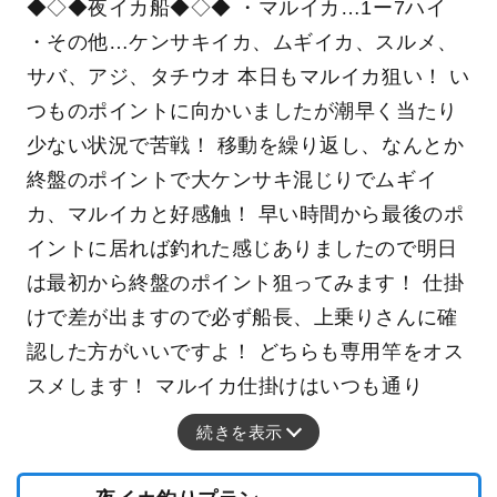
◆◇◆夜イカ船◆◇◆ ・マルイカ…1ー7ハイ
・その他…ケンサキイカ、ムギイカ、スルメ、
サバ、アジ、タチウオ 本日もマルイカ狙い！ い
つものポイントに向かいましたが潮早く当たり
少ない状況で苦戦！ 移動を繰り返し、なんとか
終盤のポイントで大ケンサキ混じりでムギイ
カ、マルイカと好感触！ 早い時間から最後のポ
イントに居れば釣れた感じありましたので明日
は最初から終盤のポイント狙ってみます！ 仕掛
けで差が出ますので必ず船長、上乗りさんに確
認した方がいいですよ！ どちらも専用竿をオス
スメします！ マルイカ仕掛けはいつも通り
続きを表示