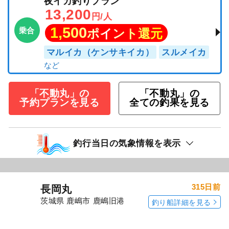
夜イカ釣りプラン
13,200
円/人
1,500
乗合
ポイント還元
マルイカ（ケンサキイカ）
スルメイカ
「不動丸」の
「不動丸」の
予約プランを見る
全ての釣果を見る
釣行当日の気象情報を表示
315日前
長岡丸
茨城県 鹿嶋市 鹿嶋旧港
釣り船詳細を見る