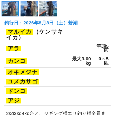
釣行日：2026年8月8日（土）若潮
マルイカ
（ケンサキ
イカ）
竿頭5
アラ
匹
最大3.00
0～5
カンコ
kg
匹
オキメジナ
ユメカサゴ
ドンコ
アジ
2kg3kg4kg台と、ジギング様エサ釣り様全員ま