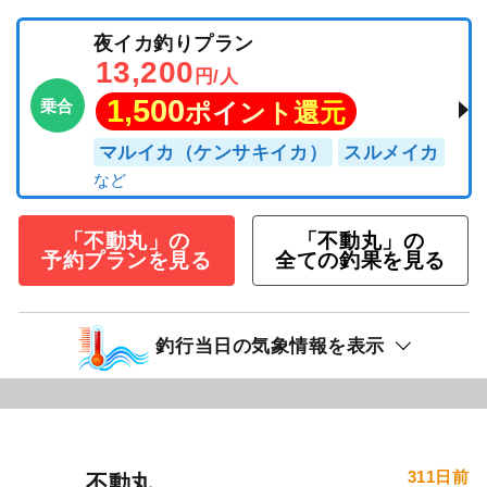
夜イカ釣りプラン
13,200
円/人
1,500
乗合
ポイント還元
マルイカ（ケンサキイカ）
スルメイカ
「不動丸」の
「不動丸」の
予約プランを見る
全ての釣果を見る
釣行当日の気象情報を表示
311日前
不動丸