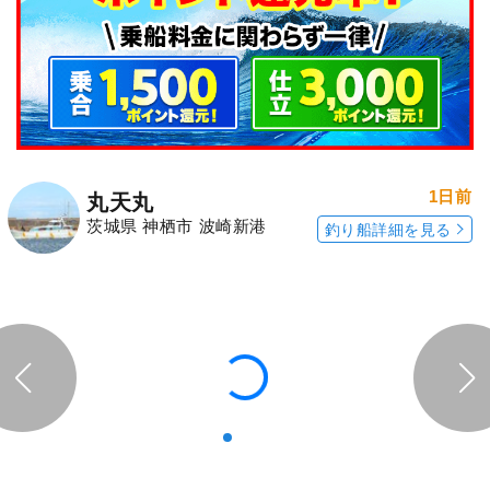
1日前
丸天丸
茨城県 神栖市 波崎新港
釣り船詳細を見る