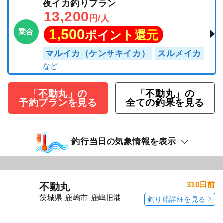
夜イカ釣りプラン
13,200
円/人
1,500
乗合
ポイント還元
マルイカ（ケンサキイカ）
スルメイカ
「不動丸」の
「不動丸」の
予約プランを見る
全ての釣果を見る
釣行当日の気象情報を表示
310日前
不動丸
茨城県 鹿嶋市 鹿嶋旧港
釣り船詳細を見る