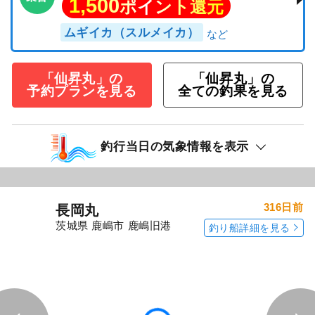
1,500
ポイント還元
ムギイカ（スルメイカ）
「仙昇丸」の
「仙昇丸」の
予約プランを見る
全ての釣果を見る
釣行当日の気象情報を表示
316日前
長岡丸
茨城県 鹿嶋市 鹿嶋旧港
釣り船詳細を見る