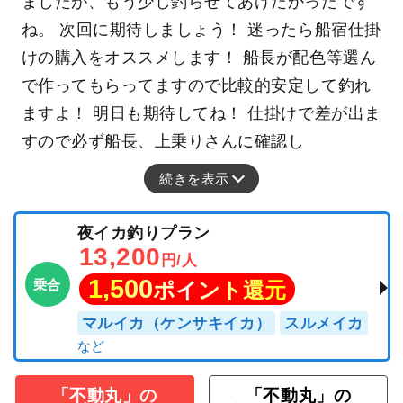
ましたが、もう少し釣らせてあげたかったです
ね。 次回に期待しましょう！ 迷ったら船宿仕掛
けの購入をオススメします！ 船長が配色等選ん
で作ってもらってますので比較的安定して釣れ
ますよ！ 明日も期待してね！ 仕掛けで差が出ま
すので必ず船長、上乗りさんに確認し
続きを表示
夜イカ釣りプラン
13,200
円/人
1,500
乗合
ポイント還元
マルイカ（ケンサキイカ）
スルメイカ
「不動丸」の
「不動丸」の