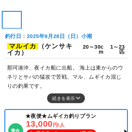
釣行日：2025年9月28日（日）小潮
マルイカ
（ケンサキ
20～30c
1～23
イカ）
m
匹
那珂湊沖、夜イカ船に出船。 海上は東からのウ
ネリとサバの猛攻で苦戦、マル、ムギイカ混じ
りの釣果です。
続きを表示
★夜便★ムギイカ釣りプラン
13,000
円/人
乗合