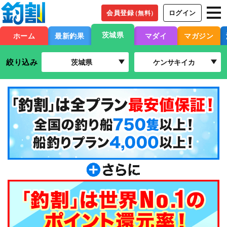
会員登録
ログイン
（無料）
茨城県
ホーム
最新釣果
マダイ
マガジン
絞り込み
茨城県
ケンサキイカ