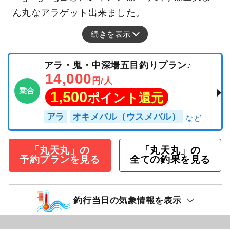
ん丸なアラゲット出来ました。
続きを表示
アラ・鬼・中深場五目釣りプラン♪
14,000
円/人
乗合
1,500
ポイント還元
アラ
オキメバル（ウスメバル）
「丸天丸」の
「丸天丸」の
予約プランを見る
全ての釣果を見る
釣行当日の気象情報を表示