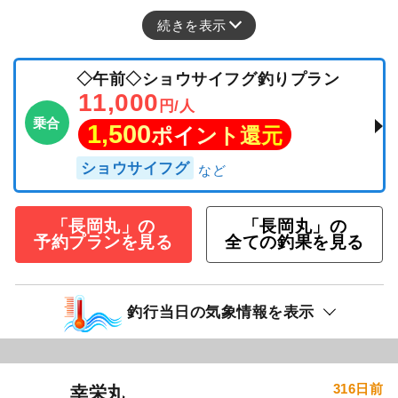
続きを表示
◇午前◇ショウサイフグ釣りプラン
11,000
円/人
乗合
1,500
ポイント還元
ショウサイフグ
「長岡丸」の
「長岡丸」の
予約プランを見る
全ての釣果を見る
釣行当日の気象情報を表示
316日前
幸栄丸