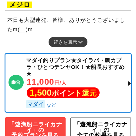
メジロ
本日も大型連発、皆様、ありがとうございまし
たm(__)m
続きを表示
マダイ釣りプラン★タイラバ・鯛カブ
ラ・ひとつテンヤOK！★船長おすすめ
★
11,000
乗合
円/人
1,500
ポイント還元
マダイ
「遊漁船ニライカナ
「遊漁船ニライカナ
イ」の
イ」の
予約プランを見る
全ての釣果を見る