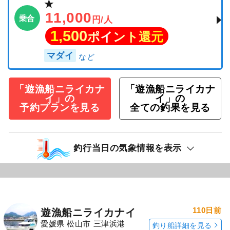
★
11,000
乗合
円/人
1,500
ポイント還元
マダイ
「遊漁船ニライカナ
「遊漁船ニライカナ
イ」の
イ」の
予約プランを見る
全ての釣果を見る
釣行当日の気象情報を表示
110日前
遊漁船ニライカナイ
愛媛県 松山市 三津浜港
釣り船詳細を見る