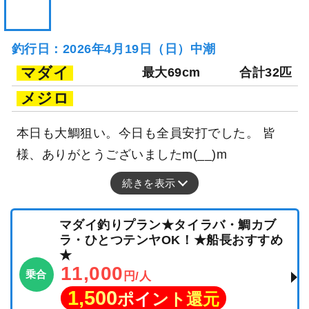
釣行日：2026年4月19日（日）中潮
マダイ
最大69cm
合計32匹
メジロ
本日も大鯛狙い。今日も全員安打でした。 皆
様、ありがとうございましたm(__)m
続きを表示
マダイ釣りプラン★タイラバ・鯛カブ
ラ・ひとつテンヤOK！★船長おすすめ
★
11,000
乗合
円/人
1,500
ポイント還元