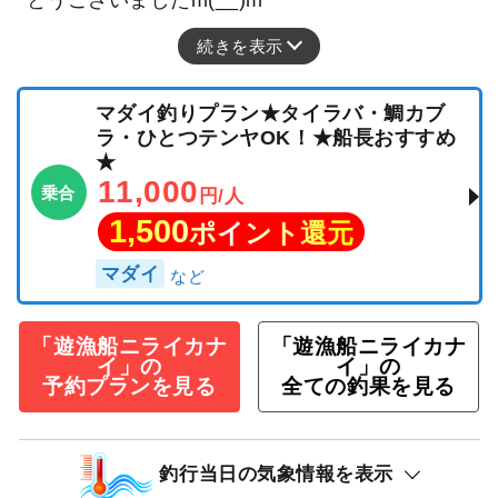
続きを表示
マダイ釣りプラン★タイラバ・鯛カブ
ラ・ひとつテンヤOK！★船長おすすめ
★
11,000
乗合
円/人
1,500
ポイント還元
マダイ
「遊漁船ニライカナ
「遊漁船ニライカナ
イ」の
イ」の
予約プランを見る
全ての釣果を見る
釣行当日の気象情報を表示