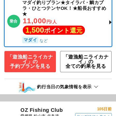
マダイ釣りプラン★タイラバ・鯛カブ
ラ・ひとつテンヤOK！★船長おすすめ
★
11,000
乗合
円/人
1,500
ポイント還元
マダイ
「遊漁船ニライカナ
「遊漁船ニライカナ
イ」の
イ」の
予約プランを見る
全ての釣果を見る
釣行当日の気象情報を表示
105日前
OZ Fishing Club
愛媛県 松山市 北条港