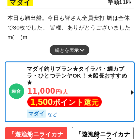
マダイ
竿頭11匹
本日も鯛出船。今日も皆さん全員安打 鯛は全体
で30枚でした。 皆様、ありがとうございました
m(__)m
続きを表示
マダイ釣りプラン★タイラバ・鯛カブ
ラ・ひとつテンヤOK！★船長おすすめ
★
11,000
乗合
円/人
1,500
ポイント還元
マダイ
「遊漁船ニライカナ
「遊漁船ニライカナ