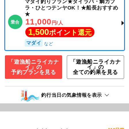
マダイ釣りプラン★タイラバ・鯛カブ
ラ・ひとつテンヤOK！★船長おすすめ
★
11,000
乗合
円/人
1,500
ポイント還元
マダイ
「遊漁船ニライカナ
「遊漁船ニライカナ
イ」の
イ」の
予約プランを見る
全ての釣果を見る
釣行当日の気象情報を表示