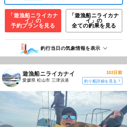
「遊漁船ニライカナ
「遊漁船ニライカナ
イ」の
イ」の
予約プランを見る
全ての釣果を見る
釣行当日の気象情報を表示
102日前
遊漁船ニライカナイ
愛媛県 松山市 三津浜港
釣り船詳細を見る