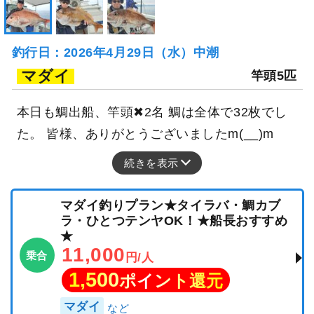
釣行日：2026年4月29日（水）中潮
マダイ
竿頭5匹
本日も鯛出船、竿頭✖2名 鯛は全体で32枚でし
た。 皆様、ありがとうございましたm(__)m
続きを表示
マダイ釣りプラン★タイラバ・鯛カブ
ラ・ひとつテンヤOK！★船長おすすめ
★
11,000
乗合
円/人
1,500
ポイント還元
マダイ