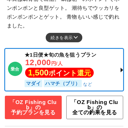
ンポンポンと良型ゲット。 潮待ちでウッカリを
ポンポンポンとゲット。 青物もいい感じで釣れ
ました。
続きを表示
★1日便★旬の魚を狙うプラン
12,000
円/人
乗合
1,500
ポイント還元
マダイ
ハマチ（ブリ）
「OZ Fishing Clu
「OZ Fishing Clu
b」の
b」の
予約プランを見る
全ての釣果を見る