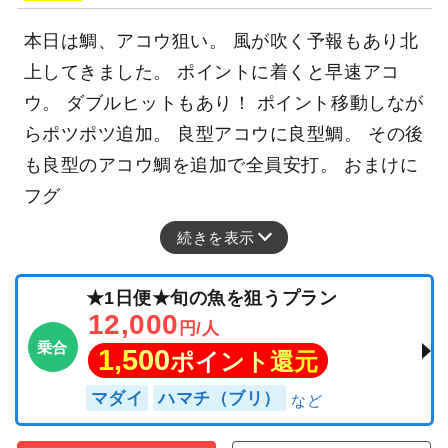
本日は鯛、アコウ狙い。 風が吹く予報もあり北
上してきました。 ポイントに着くと早速アコ
ウ。 ダブルヒットもあり！ ポイント移動しなが
らポツポツ追加。 良型アコウに良型鯛。 その後
も良型のアコウ鯛を追加で全員安打。 おまけに
フグ
続きを表示
★1日便★旬の魚を狙うプラン
12,000
円/人
乗合
1,500
ポイント還元
マダイ
ハマチ（ブリ）