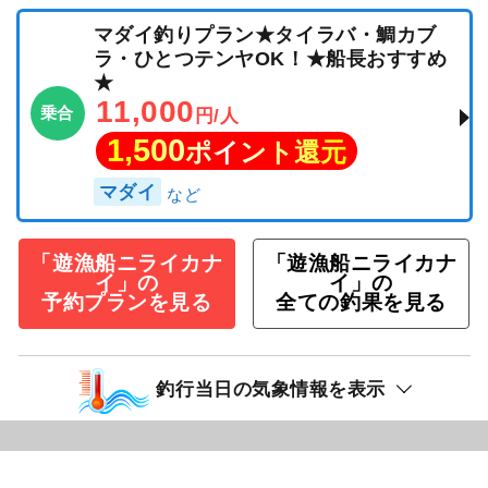
マダイ釣りプラン★タイラバ・鯛カブ
ラ・ひとつテンヤOK！★船長おすすめ
★
11,000
乗合
円/人
1,500
ポイント還元
マダイ
「遊漁船ニライカナ
「遊漁船ニライカナ
イ」の
イ」の
予約プランを見る
全ての釣果を見る
釣行当日の気象情報を表示