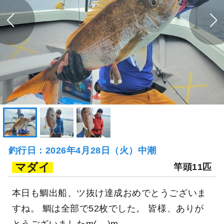
釣行日：2026年4月28日（火）中潮
マダイ
竿頭11匹
本日も鯛出船、ツ抜け達成おめでとうございま
すね。 鯛は全部で52枚でした。 皆様、ありが
とうございましたm(__)m