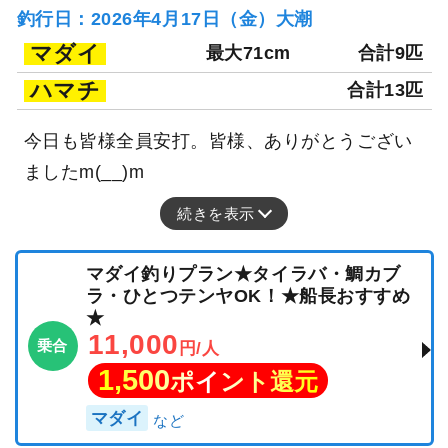
釣行日：2026年4月17日（金）大潮
マダイ
最大71cm
合計9匹
ハマチ
合計13匹
今日も皆様全員安打。皆様、ありがとうござい
ましたm(__)m
続きを表示
マダイ釣りプラン★タイラバ・鯛カブ
ラ・ひとつテンヤOK！★船長おすすめ
★
11,000
乗合
円/人
1,500
ポイント還元
マダイ