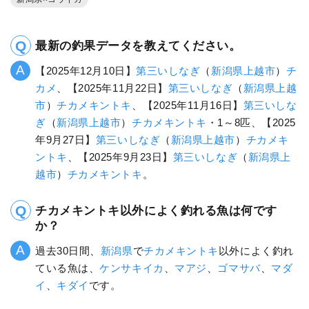
最新の釣果データを教えてください。
【2025年12月10日】
第三いしなぎ
（
新潟県
上越市
）
チ
カメ
、【2025年11月22日】
第三いしなぎ
（
新潟県
上越
市
）
チカメキントキ
、【2025年11月16日】
第三いしな
ぎ
（
新潟県
上越市
）
チカメキントキ
・1～8匹、【2025
年9月27日】
第三いしなぎ
（
新潟県
上越市
）
チカメキ
ントキ
、【2025年9月23日】
第三いしなぎ
（
新潟県
上
越市
）
チカメキントキ
。
チカメキントキ以外によく釣れる魚は何です
か？
過去30日間、
新潟県
で
チカメキントキ
以外によく釣れ
ている魚は、
ケンサキイカ
、
マアジ
、
ゴマサバ
、
マダ
イ
、
キダイ
です。