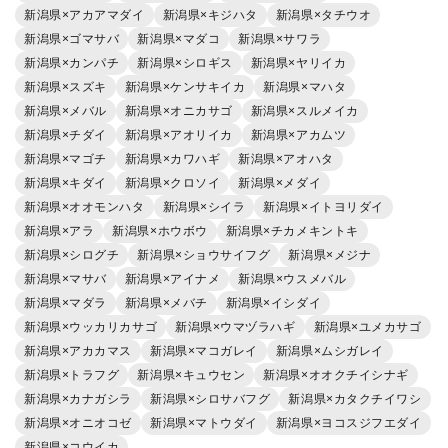
新潟県×アカアマダイ
新潟県×キジハタ
新潟県×タチウオ
新潟県×ゴマサバ
新潟県×マダコ
新潟県×サワラ
新潟県×カンパチ
新潟県×シロギス
新潟県×ヤリイカ
新潟県×スズキ
新潟県×ケンサキイカ
新潟県×マハタ
新潟県×メバル
新潟県×オニカサゴ
新潟県×スルメイカ
新潟県×チダイ
新潟県×アオリイカ
新潟県×アカムツ
新潟県×マゴチ
新潟県×カワハギ
新潟県×アオハタ
新潟県×キダイ
新潟県×クロソイ
新潟県×メダイ
新潟県×オオモンハタ
新潟県×シイラ
新潟県×イトヨリダイ
新潟県×アラ
新潟県×ホウボウ
新潟県×チカメキントキ
新潟県×シログチ
新潟県×ショウサイフグ
新潟県×メジナ
新潟県×マサバ
新潟県×アイナメ
新潟県×ウスメバル
新潟県×マダラ
新潟県×メバチ
新潟県×イシダイ
新潟県×ウッカリカサゴ
新潟県×ウマヅラハギ
新潟県×ユメカサゴ
新潟県×アカカマス
新潟県×マコガレイ
新潟県×ムシガレイ
新潟県×トラフグ
新潟県×キュウセン
新潟県×オオクチイシナギ
新潟県×カナガシラ
新潟県×シロサバフグ
新潟県×カタクチイワシ
新潟県×オニオコゼ
新潟県×マトウダイ
新潟県×ヨコスジフエダイ
新潟県×コウイカ