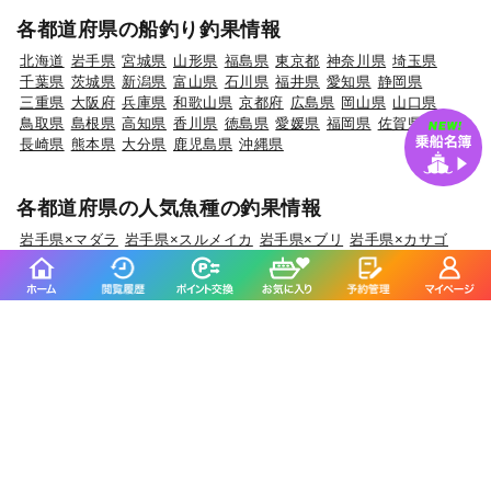
各都道府県の船釣り釣果情報
北海道
岩手県
宮城県
山形県
福島県
東京都
神奈川県
埼玉県
千葉県
茨城県
新潟県
富山県
石川県
福井県
愛知県
静岡県
三重県
大阪府
兵庫県
和歌山県
京都府
広島県
岡山県
山口県
鳥取県
島根県
高知県
香川県
徳島県
愛媛県
福岡県
佐賀県
長崎県
熊本県
大分県
鹿児島県
沖縄県
各都道府県の人気魚種の釣果情報
岩手県×マダラ
岩手県×スルメイカ
岩手県×ブリ
岩手県×カサゴ
岩手県×バラメヌケ
宮城県×ヒラメ
宮城県×マアジ
宮城県×アイナメ
宮城県×マコガレイ
宮城県×メバル
山形県×マアジ
山形県×マダイ
山形県×キジハタ
山形県×ケンサキイカ
山形県×マハタ
福島県×マダイ
福島県×ヒラメ
福島県×チダイ
福島県×ウスメバル
福島県×ブリ
茨城県×マダイ
茨城県×ブリ
茨城県×ヒラメ
茨城県×カサゴ
茨城県×ホウボウ
埼玉県×サワラ
埼玉県×タチウオ
埼玉県×ホウボウ
埼玉県×マダイ
埼玉県×ブリ
千葉県×マダイ
千葉県×ヒラメ
千葉県×イサキ
千葉県×カサゴ
千葉県×マアジ
東京都×マアジ
東京都×タチウオ
東京都×シロギス
東京都×マダコ
東京都×サワラ
神奈川県×マアジ
神奈川県×マダイ
神奈川県×ブリ
神奈川県×アカアマダイ
神奈川県×タチウオ
新潟県×マダイ