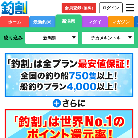
会員登録
ログイン
（無料）
新潟県
ホーム
最新釣果
マダイ
マガジン
絞り込み
新潟県
チカメキントキ