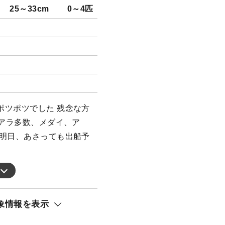
25～33cm
0～4匹
ポツポツでした 残念な方
他アラ多数、メダイ、ア
 明日、あさっても出船予
象情報を表示