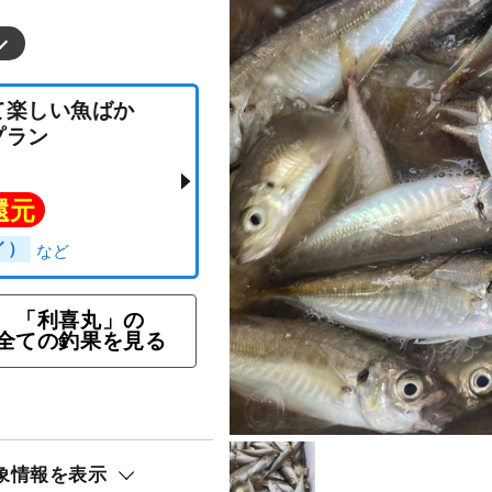
「利喜丸」の
釣って楽しい魚ばか
全ての釣果を見る
釣りプラン
ト還元
象情報を表示
ロソイ）