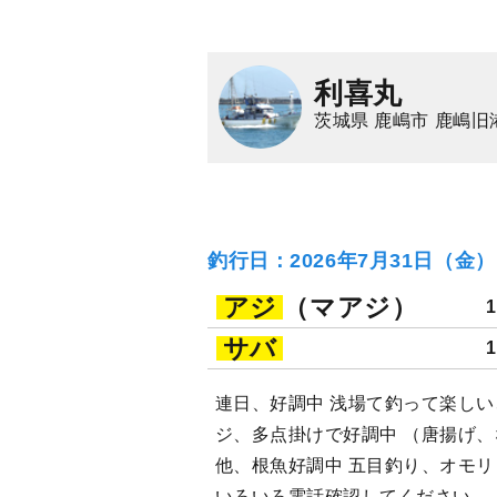
利喜丸
茨城県 鹿嶋市 鹿嶋旧
釣行日：2026年7月31日（金
アジ
（マアジ）
サバ
連日、好調中 浅場て釣って楽し
ジ、多点掛けで好調中 （唐揚げ
他、根魚好調中 五目釣り、オモ
いろいろ電話確認してください