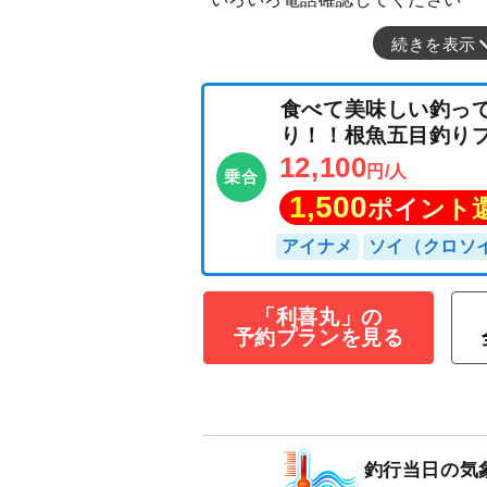
続きを表示
「利喜丸」の
食べて美味しい
予約プランを見る
り！！根魚五目
12,100
円/人
乗合
1,500
ポイン
釣行当日の気
アイナメ
ソイ（ク