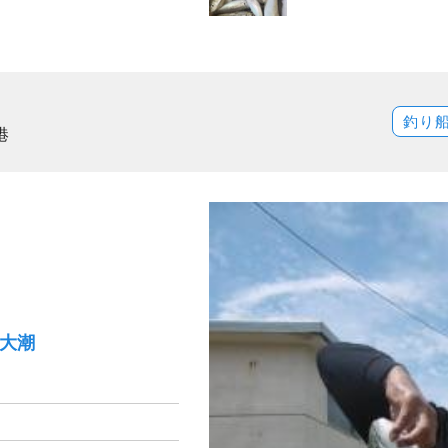
釣り
港
）大潮