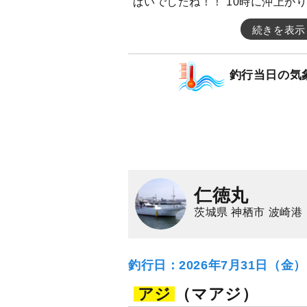
ぱいでしたね！！ 10時に沖上が
続きを表示
釣行当日の気
仁徳丸
茨城県 神栖市 波崎港
釣行日：2026年7月31日（金
アジ
（マアジ）