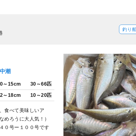
釣り
港
）中潮
10～15cm
30～66匹
12～18cm
10～20匹
い、食べて美味しいア
、なめろうに大人気！）
リ４０号ー１００号です