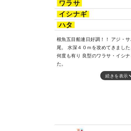
ワラサ
イシナギ
ハタ
根魚五目船連日好調！！ アジ・
尾。 水深４０ｍを攻めてきました
何度も有り 良型のワラサ・イシ
た。
続きを表示