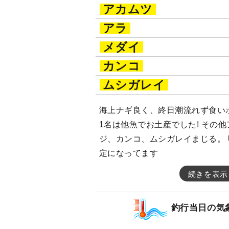
アカムツ
アラ
メダイ
カンコ
ムシガレイ
海上ナギ良く、終日潮流れず食い
1名は他魚でお土産でした! その
ジ、カンコ、ムシガレイまじる。
定になってます
続きを表示
釣行当日の気