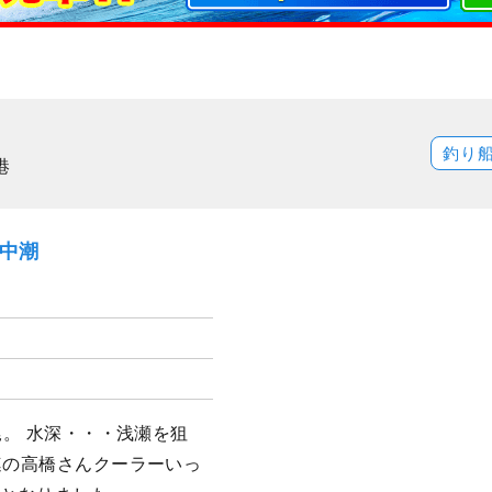
釣り
港
）中潮
尾。 水深・・・浅瀬を狙
連の高橋さんクーラーいっ