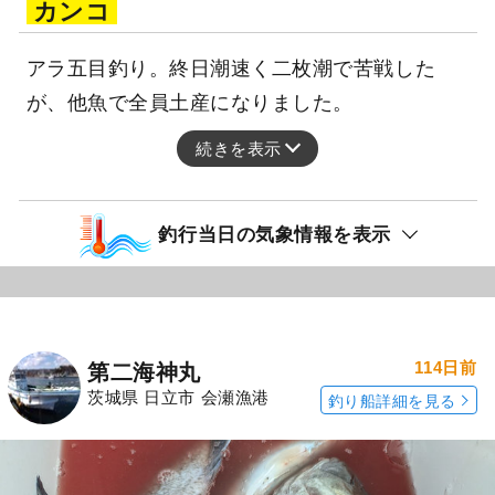
カンコ
アラ五目釣り。終日潮速く二枚潮で苦戦した
が、他魚で全員土産になりました。
続きを表示
釣行当日の気象情報を表示
114日前
第二海神丸
茨城県 日立市 会瀬漁港
釣り船詳細を見る