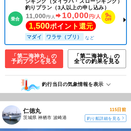
ジギング（タイラバ・スロージギング）
釣りプラン（3人以上の申し込み）
10,000
9
11,000
%
円/人
円/人
乗合
OFF
1,500
ポイント還元
マダイ
ワラサ（ブリ）
「第二海神丸」の
「第二海神丸」の
予約プランを見る
全ての釣果を見る
釣行当日の気象情報を表示
115日前
仁徳丸
茨城県 神栖市 波崎港
釣り船詳細を見る