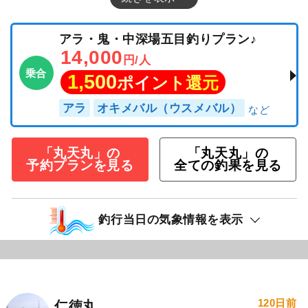
アラ・鬼・中深場五目釣りプラン♪
14,000
円/人
乗合
1,500
ポイント還元
アラ
オキメバル（ウスメバル）
「丸天丸」の
「丸天丸」の
予約プランを見る
全ての釣果を見る
釣行当日の気象情報を表示
120日前
仁徳丸