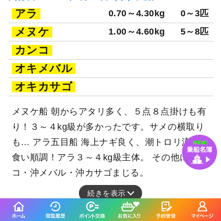
アラ
0.70～4.30kg
0～3匹
メヌケ
1.00～4.60kg
5～8匹
カンコ
オキメバル
オキカサゴ
メヌケ船 朝からアタリ多く、５点８点掛けも有
り！３～４kg級が多かったです。サメの横取り
も… アラ五目船 海上ナギ良く、潮トロリ流れて
食い順調！アラ３～４kg級主体。 その他にカン
コ・沖メバル・沖カサゴまじる。
続きを表示