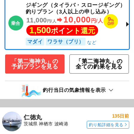
ジギング（タイラバ・スロージギング）
釣りプラン（3人以上の申し込み）
10,000
9
11,000
%
円/人
円/人
乗合
OFF
1,500
ポイント還元
マダイ
ワラサ（ブリ）
「第二海神丸」の
「第二海神丸」の
予約プランを見る
全ての釣果を見る
釣行当日の気象情報を表示
135日前
仁徳丸
茨城県 神栖市 波崎港
釣り船詳細を見る