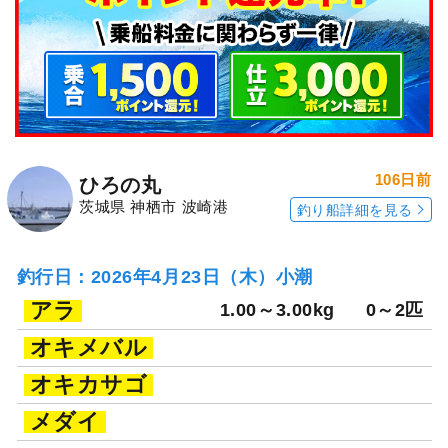
106日前
ひろの丸
茨城県 神栖市 波崎港
釣り船詳細を見る
釣行日：2026年4月23日（木）小潮
アラ
1.00～3.00kg
0～2匹
オキメバル
オキカサゴ
メダイ