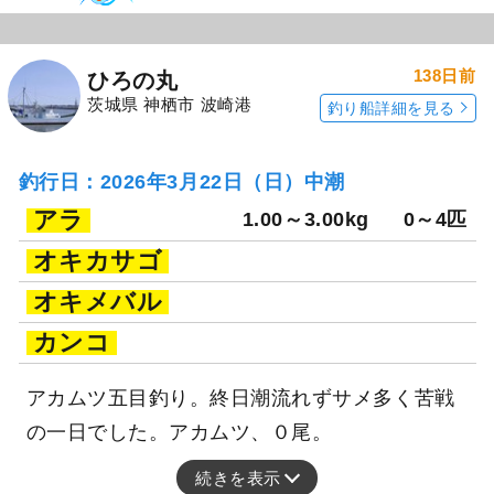
138日前
ひろの丸
茨城県 神栖市 波崎港
釣り船詳細を見る
釣行日：2026年3月22日（日）中潮
アラ
1.00～3.00kg
0～4匹
オキカサゴ
オキメバル
カンコ
アカムツ五目釣り。終日潮流れずサメ多く苦戦
の一日でした。アカムツ、０尾。
続きを表示