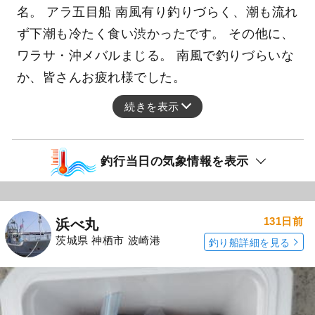
名。 アラ五目船 南風有り釣りづらく、潮も流れ
ず下潮も冷たく食い渋かったです。 その他に、
ワラサ・沖メバルまじる。 南風で釣りづらいな
か、皆さんお疲れ様でした。
続きを表示
釣行当日の気象情報を表示
131日前
浜べ丸
茨城県 神栖市 波崎港
釣り船詳細を見る