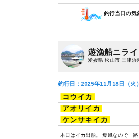
釣行当日の気
遊漁船ニライ
愛媛県 松山市 三津浜
釣行日：2025年11月18日（
コウイカ
アオリイカ
ケンサキイカ
本日はイカ出船。 爆風なので一路