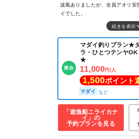
波風ありましたが、全員アオリ安打
イでした。
続きを表示
「遊漁船ニライカナ
イ」の
マダイ釣りプラ
予約プランを見る
ラ・ひとつテンヤ
★