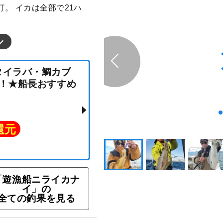
。 イカは全部で21ハ
「遊漁船ニライカナ
イ」の
ン★タイラバ・鯛カブ
全ての釣果を見る
OK！★船長おすすめ