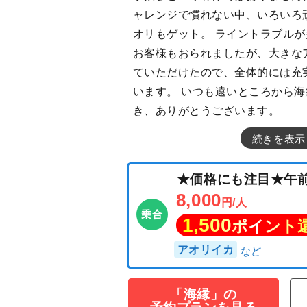
ャレンジで慣れない中、いろいろ
オリもゲット。 ライントラブル
お客様もおられましたが、大きな
ていただけたので、全体的には充
います。 いつも遠いところから
き、ありがとうございます。
続きを表示
★価格にも注目
8,000
円/人
乗合
1,500
「海縁」の
ポイン