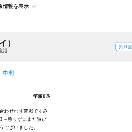
象情報を表示
ト還元
イ）
釣り
漁港
日）中潮
竿頭6匹
に合わせれず苦戦ですみ
日～懲りずにまた遊び
難うございました。