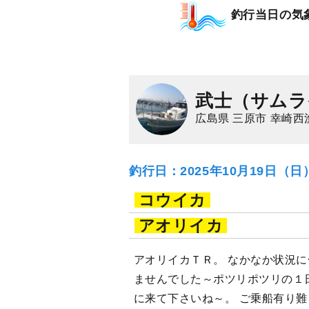
11,000
釣行当日の気
乗合
円/人
1,500
ポイン
マダイ
武士（サムラ
広島県 三原市 幸崎西
釣行日：2025年10月19日（
コウイカ
アオリイカ
アオリイカＴＲ。 なかなか状況
ませんでした～ポツリポツリの１
に来て下さいね～。 ご乗船有り