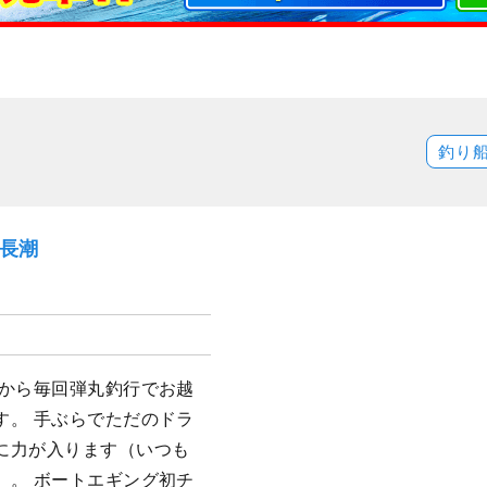
釣り
）長潮
島から毎回弾丸釣行でお越
す。 手ぶらでただのドラ
に力が入ります（いつも
）。 ボートエギング初チ