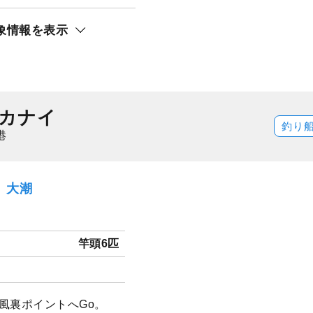
象情報を表示
カナイ
釣り
港
火）大潮
竿頭6匹
風裏ポイントへGo。