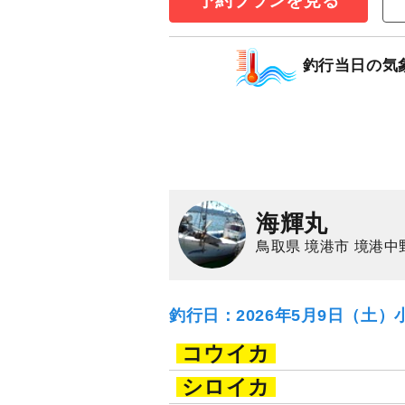
予約プランを見る
アオリイカ
釣行当日の気
海輝丸
鳥取県 境港市 境港中
釣行日：2026年5月9日（土）
コウイカ
シロイカ