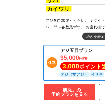
サバ
カイワリ
アジ各自20尾～くらい。 キダイ・
バ・35㎝各数尾ずつ。 お疲れ様
続きを表示
「勝丸」の
予約プランを見る