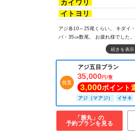
カイワリ
イトヨリ
アジ各10～25尾くらい。 キダイ・
バ・35㎝数尾。 お疲れ様でした
続きを表示
アジ五目プラン
35,000
円/隻
仕立
3,000
「勝丸」の
ポイン
予約プランを見る
アジ（マアジ）
イ