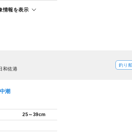
象情報を表示
釣り
日和佐港
）中潮
25～39cm