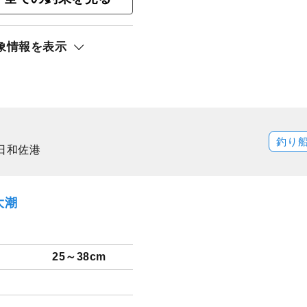
ト還元
象情報を表示
サキ
釣り
日和佐港
大潮
25～38cm