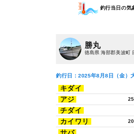
アジ五目プラン
釣行当日の気
35,000
円/隻
仕立
3,000
ポイン
アジ（マアジ）
イ
勝丸
徳島県 海部郡美波町 
釣行日：2025年8月8日（金）
キダイ
アジ
2
チダイ
カイワリ
2
サバ