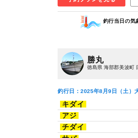
35,000
円/隻
仕立
3,000
ポイン
釣行当日の気
アジ（マアジ）
イ
勝丸
徳島県 海部郡美波町 
釣行日：2025年8月9日（土）
キダイ
アジ
チダイ