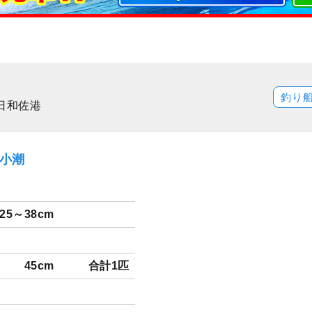
釣り
日和佐港
）小潮
25～38cm
45cm
合計1匹