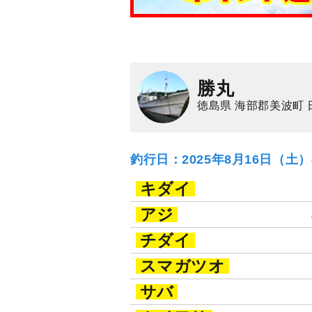
勝丸
徳島県 海部郡美波町 
釣行日：2025年8月16日（土
キダイ
アジ
チダイ
スマガツオ
サバ