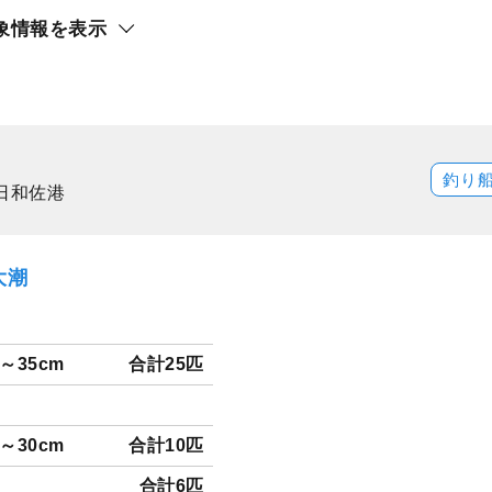
象情報を表示
ト還元
サキ
釣り
日和佐港
大潮
5～35cm
合計25匹
0～30cm
合計10匹
合計6匹