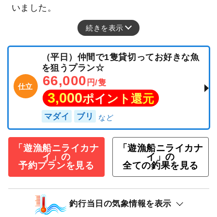
いました。
続きを表示
（平日）仲間で1隻貸切ってお好きな魚
を狙うプラン☆
66,000
円/隻
仕立
3,000
ポイント還元
マダイ
ブリ
「遊漁船ニライカナ
「遊漁船ニライカナ
イ」の
イ」の
予約プランを見る
全ての釣果を見る
釣行当日の気象情報を表示