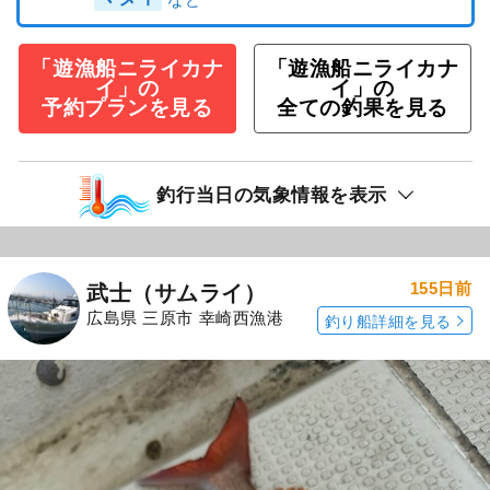
「遊漁船ニライカナ
「遊漁船ニライカナ
イ」の
イ」の
予約プランを見る
全ての釣果を見る
釣行当日の気象情報を表示
155日前
武士（サムライ）
広島県 三原市 幸崎西漁港
釣り船詳細を見る