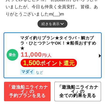
いましたが、今日も仲良く全員安打。 皆様、あ
りがとうございましたm(__)m
続きを表示
マダイ釣りプラン★タイラバ・鯛カブ
ラ・ひとつテンヤOK！★船長おすすめ
★
11,000
乗合
円/人
1,500
ポイント還元
マダイ
「遊漁船ニライカナ
「遊漁船ニライカナ
イ」の
イ」の
予約プランを見る
全ての釣果を見る