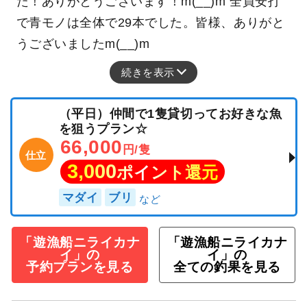
た！ありがとうございます！m(__)m 全員安打
で青モノは全体で29本でした。皆様、ありがと
うございましたm(__)m
続きを表示
（平日）仲間で1隻貸切ってお好きな魚
を狙うプラン☆
66,000
円/隻
仕立
3,000
ポイント還元
マダイ
ブリ
「遊漁船ニライカナ
「遊漁船ニライカナ
イ」の
イ」の
予約プランを見る
全ての釣果を見る