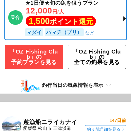
★1日便★旬の魚を狙うプラン
12,000
円/人
乗合
1,500
ポイント還元
マダイ
ハマチ（ブリ）
「OZ Fishing Clu
「OZ Fishing Clu
b」の
b」の
予約プランを見る
全ての釣果を見る
釣行当日の気象情報を表示
147日前
遊漁船ニライカナイ
愛媛県 松山市 三津浜港
釣り船詳細を見る