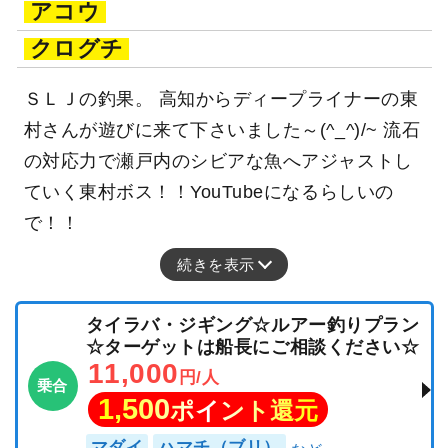
アコウ
クログチ
ＳＬＪの釣果。 高知からディープライナーの東
村さんが遊びに来て下さいました～(^_^)/~ 流石
の対応力で瀬戸内のシビアな魚へアジャストし
ていく東村ボス！！YouTubeになるらしいの
で！！
続きを表示
タイラバ・ジギング☆ルアー釣りプラン
☆ターゲットは船長にご相談ください☆
11,000
円/人
乗合
1,500
ポイント還元
マダイ
ハマチ（ブリ）