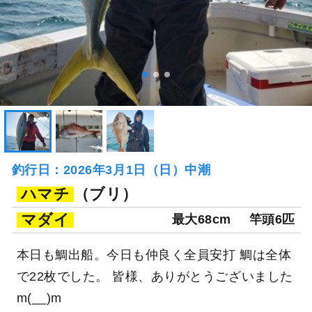
釣行日：2026年3月1日（日）中潮
ハマチ
（ブリ）
マダイ
最大68cm
竿頭6匹
本日も鯛出船。今日も仲良く全員安打 鯛は全体
で22枚でした。 皆様、ありがとうございました
m(__)m