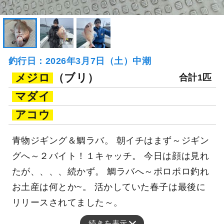
釣行日：2026年3月7日（土）中潮
メジロ
（ブリ）
合計1匹
マダイ
アコウ
青物ジギング＆鯛ラバ。 朝イチはまず～ジギン
グへ～２バイト！１キャッチ。 今日は顔は見れ
たが、、、、続かず。 鯛ラバへ～ポロポロ釣れ
お土産は何とか~。 活かしていた春子は最後に
リリースされてました～。
続きを表示