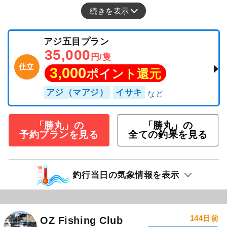
続きを表示
アジ五目プラン
35,000
円/隻
仕立
3,000
ポイント還元
アジ（マアジ）
イサキ
「勝丸」の
「勝丸」の
予約プランを見る
全ての釣果を見る
釣行当日の気象情報を表示
144日前
OZ Fishing Club