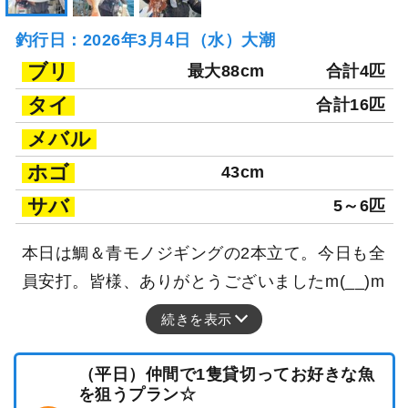
釣行日：2026年3月4日（水）大潮
ブリ
最大88cm
合計4匹
タイ
合計16匹
メバル
ホゴ
43cm
サバ
5～6匹
本日は鯛＆青モノジギングの2本立て。今日も全
員安打。皆様、ありがとうございましたm(__)m
続きを表示
（平日）仲間で1隻貸切ってお好きな魚
を狙うプラン☆