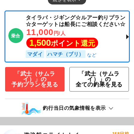
タイラバ・ジギング☆ルアー釣りプラン
☆ターゲットは船長にご相談ください☆
11,000
円/人
乗合
1,500
ポイント還元
マダイ
ハマチ（ブリ）
「武士（サムラ
「武士（サムラ
イ）」の
イ）」の
予約プランを見る
全ての釣果を見る
釣行当日の気象情報を表示
158日前