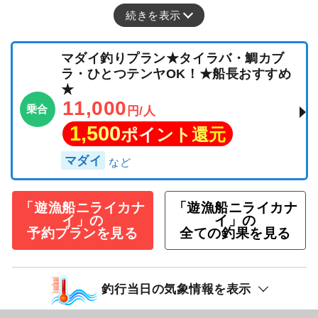
続きを表示
マダイ釣りプラン★タイラバ・鯛カブ
ラ・ひとつテンヤOK！★船長おすすめ
★
11,000
乗合
円/人
1,500
ポイント還元
マダイ
「遊漁船ニライカナ
「遊漁船ニライカナ
イ」の
イ」の
予約プランを見る
全ての釣果を見る
釣行当日の気象情報を表示