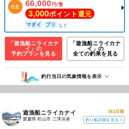
66,000
円/隻
仕立
3,000
ポイント還元
マダイ
ブリ
「遊漁船ニライカナ
「遊漁船ニライカナ
イ」の
イ」の
予約プランを見る
全ての釣果を見る
釣行当日の気象情報を表示
161日前
遊漁船ニライカナイ
愛媛県 松山市 三津浜港
釣り船詳細を見る