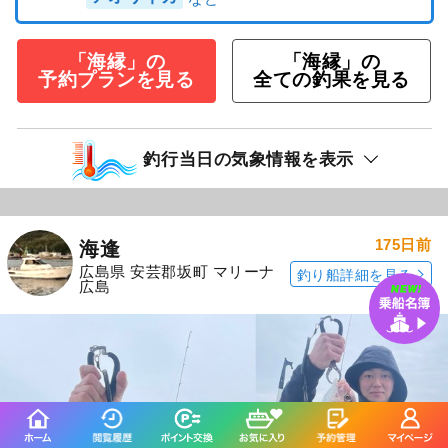
「海縁」の
「海縁」の
予約プランを見る
全ての釣果を見る
釣行当日の気象情報を表示
175日前
海逢
広島県 安芸郡坂町 マリーナ
釣り船詳細を見る
広島