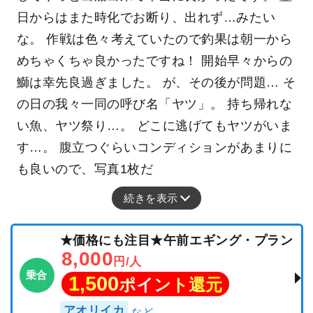
日からはまた時化でお断り、出れず…みたい
な。 作戦は色々考えていたので釣果は朝一から
めちゃくちゃ良かったですね！ 開始早々からの
鰤は幸先良過ぎました。 が、その後が問題… そ
の日の我々一同の呼び名「ヤツ」。 持ち帰れな
い魚、ヤツ祭り…。 どこに逃げてもヤツがいま
す…。 腹立つぐらいコンディションがあまりに
も良いので、写真1枚だ
続きを表示
★価格にも注目★午前エギング・プラン
8,000
円/人
乗合
1,500
ポイント還元
アオリイカ