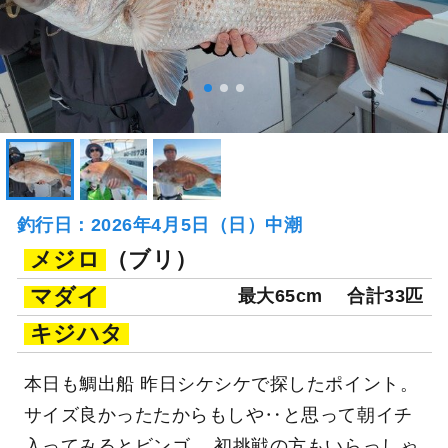
釣行日：2026年4月5日（日）中潮
メジロ
（ブリ）
マダイ
最大65cm
合計33匹
キジハタ
本日も鯛出船 昨日シケシケで探したポイント。
サイズ良かったたからもしや‥と思って朝イチ
入ってみるとビンゴ。 初挑戦の方もいらっしゃ