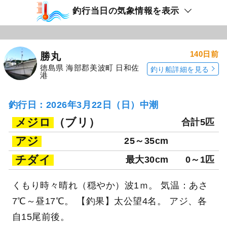
釣行当日の気象情報を表示
140日前
勝丸
徳島県 海部郡美波町 日和佐
釣り船詳細を見る
港
釣行日：2026年3月22日（日）中潮
メジロ
（ブリ）
合計5匹
アジ
25～35cm
チダイ
最大30cm
0～1匹
くもり時々晴れ（穏やか）波1ｍ。 気温：あさ
7℃～昼17℃。 【釣果】太公望4名。 アジ、各
自15尾前後。