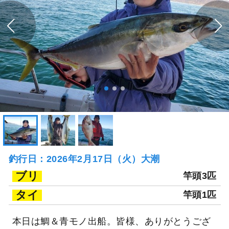
釣行日：2026年2月17日（火）大潮
ブリ
竿頭3匹
タイ
竿頭1匹
本日は鯛＆青モノ出船。皆様、ありがとうござ