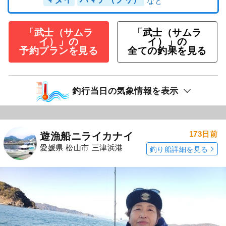
「武士（サムラ
「武士（サムラ
イ）」の
イ）」の
予約プランを見る
全ての釣果を見る
釣行当日の気象情報を表示
173日前
遊漁船ニライカナイ
愛媛県 松山市 三津浜港
釣り船詳細を見る