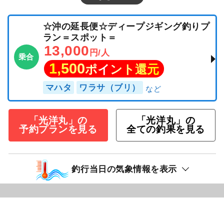
☆沖の延長便☆ディープジギング釣りプ
ラン＝スポット＝
13,000
円/人
乗合
1,500
ポイント還元
マハタ
ワラサ（ブリ）
「光洋丸」の
「光洋丸」の
予約プランを見る
全ての釣果を見る
釣行当日の気象情報を表示