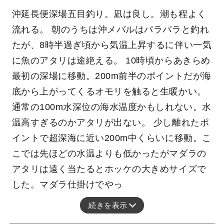
沖延長便深場五目釣り。凪は良し。潮も程よく
流れる。 朝のうちは沖メバルはパラパラと釣れ
たが、8時半過ぎ頃から気温上昇するに伴い一気
に魚のアタリは途絶える。 10時頃からあきらめ
最初の深場に移動。200m前半のポイントだが海
底から上がってくるオモリを触ると生暖かい。
通常の100m水深位の海水温度かもしれない。水
温高すぎるのかアタリが出ない。 少し離れたポ
イントで超深海に近い200m中くらいに移動。こ
こでは先ほどの水温よりも低かったがマダラの
アタリは遠く当たるとホッケの大きめサイズで
した。マダラ仕掛けでやっ
続きを表示