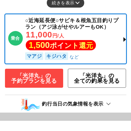
続きを表示
○近海延長便○サビキ＆根魚五目釣りプ
ラン（アジ泳がせやルアーもOK）
11,000
円/人
乗合
1,500
ポイント還元
マアジ
キジハタ
「光洋丸」の
「光洋丸」の
予約プランを見る
全ての釣果を見る
釣行当日の気象情報を表示