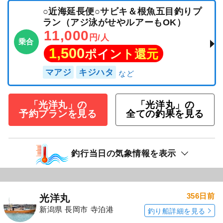
○近海延長便○サビキ＆根魚五目釣りプ
ラン（アジ泳がせやルアーもOK）
11,000
円/人
乗合
1,500
ポイント還元
マアジ
キジハタ
「光洋丸」の
「光洋丸」の
予約プランを見る
全ての釣果を見る
釣行当日の気象情報を表示
356日前
光洋丸
新潟県 長岡市 寺泊港
釣り船詳細を見る