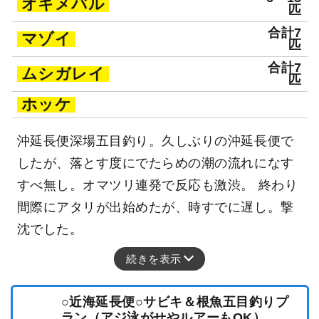
オキメバル
匹
合計7
マゾイ
匹
合計7
ムシガレイ
匹
ホッケ
沖延長便深場五目釣り。久しぶりの沖延長便で
したが、落とす度にでたらめの潮の流れになす
すべ無し。オマツリ連発で反応も激渋。 終わり
間際にアタリが出始めたが、時すでに遅し。撃
沈でした。
続きを表示
○近海延長便○サビキ＆根魚五目釣りプ
ラン（アジ泳がせやルアーもOK）