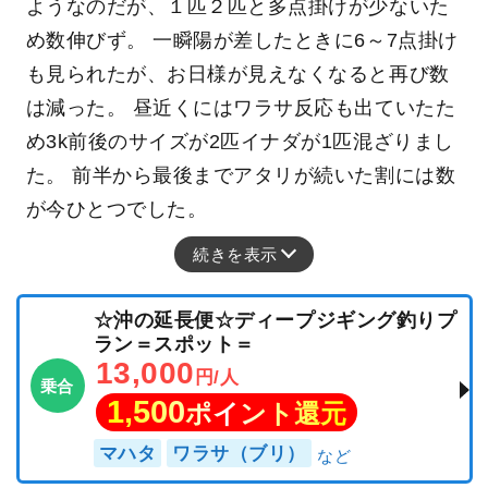
ようなのだが、１匹２匹と多点掛けが少ないた
め数伸びず。 一瞬陽が差したときに6～7点掛け
も見られたが、お日様が見えなくなると再び数
は減った。 昼近くにはワラサ反応も出ていたた
め3k前後のサイズが2匹イナダが1匹混ざりまし
た。 前半から最後までアタリが続いた割には数
が今ひとつでした。
続きを表示
☆沖の延長便☆ディープジギング釣りプ
ラン＝スポット＝
13,000
円/人
乗合
1,500
ポイント還元
マハタ
ワラサ（ブリ）