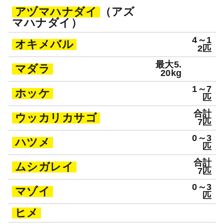
アヅマハナダイ
（アズ
マハナダイ）
4～1
オキメバル
2匹
最大5.
マダラ
20kg
1～7
ホッケ
匹
合計
ウッカリカサゴ
7匹
0～3
ハツメ
匹
合計
ムシガレイ
7匹
0～3
マゾイ
匹
ヒメ