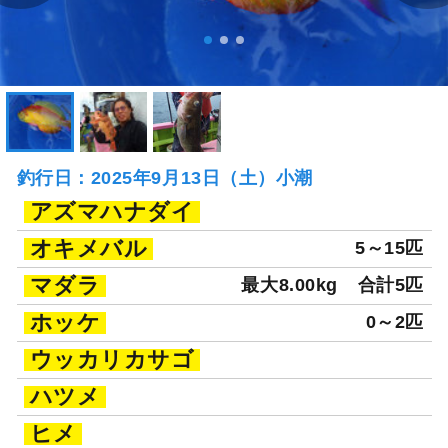
釣行日：2025年9月13日（土）小潮
アズマハナダイ
オキメバル
5～15匹
マダラ
最大8.00kg
合計5匹
ホッケ
0～2匹
ウッカリカサゴ
ハツメ
ヒメ