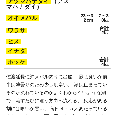
アヅマハナダイ
（アズ
マハナダイ）
23～3
7～3
オキメバル
2cm
8匹
合計
ワラサ
2匹
ヒメ
イナダ
合計
ホッケ
4匹
佐渡延長便沖メバル釣りに出船。 凪は良いが前
半は薄曇りのため少し肌寒い。 潮は止まってい
るのか流れているのかよくわからないような潮
で、流すたびに違う方向へ流れる。 反応がある
割には喰いが悪い。 毎回４～５人あたっている