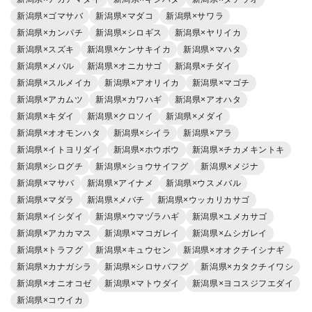
新潟県×ゴマサバ
新潟県×マダコ
新潟県×サワラ
新潟県×カンパチ
新潟県×シロギス
新潟県×ヤリイカ
新潟県×スズキ
新潟県×ケンサキイカ
新潟県×マハタ
新潟県×メバル
新潟県×オニカサゴ
新潟県×チダイ
新潟県×スルメイカ
新潟県×アオリイカ
新潟県×マゴチ
新潟県×アカムツ
新潟県×カワハギ
新潟県×アオハタ
新潟県×キダイ
新潟県×クロソイ
新潟県×メダイ
新潟県×オオモンハタ
新潟県×シイラ
新潟県×アラ
新潟県×イトヨリダイ
新潟県×ホウボウ
新潟県×チカメキントキ
新潟県×シログチ
新潟県×ショウサイフグ
新潟県×メジナ
新潟県×マサバ
新潟県×アイナメ
新潟県×ウスメバル
新潟県×マダラ
新潟県×メバチ
新潟県×ウッカリカサゴ
新潟県×イシダイ
新潟県×ウマヅラハギ
新潟県×ユメカサゴ
新潟県×アカカマス
新潟県×マコガレイ
新潟県×ムシガレイ
新潟県×トラフグ
新潟県×キュウセン
新潟県×オオクチイシナギ
新潟県×カナガシラ
新潟県×シロサバフグ
新潟県×カタクチイワシ
新潟県×オニオコゼ
新潟県×マトウダイ
新潟県×ヨコスジフエダイ
新潟県×コウイカ