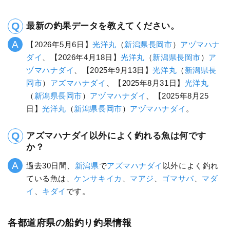
最新の釣果データを教えてください。
【2026年5月6日】
光洋丸
（
新潟県
長岡市
）
アヅマハナ
ダイ
、【2026年4月18日】
光洋丸
（
新潟県
長岡市
）
ア
ヅマハナダイ
、【2025年9月13日】
光洋丸
（
新潟県
長
岡市
）
アズマハナダイ
、【2025年8月31日】
光洋丸
（
新潟県
長岡市
）
アヅマハナダイ
、【2025年8月25
日】
光洋丸
（
新潟県
長岡市
）
アヅマハナダイ
。
アズマハナダイ以外によく釣れる魚は何です
か？
過去30日間、
新潟県
で
アズマハナダイ
以外によく釣れ
ている魚は、
ケンサキイカ
、
マアジ
、
ゴマサバ
、
マダ
イ
、
キダイ
です。
各都道府県の船釣り釣果情報