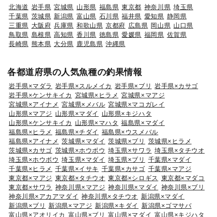
北海道
岩手県
宮城県
山形県
福島県
東京都
神奈川県
埼玉県
千葉県
茨城県
新潟県
富山県
石川県
福井県
愛知県
静岡県
三重県
大阪府
兵庫県
和歌山県
京都府
広島県
岡山県
山口県
鳥取県
島根県
高知県
香川県
徳島県
愛媛県
福岡県
佐賀県
長崎県
熊本県
大分県
鹿児島県
沖縄県
各都道府県の人気魚種の釣果情報
岩手県×マダラ
岩手県×スルメイカ
岩手県×ブリ
岩手県×カサゴ
岩手県×ケンサキイカ
宮城県×ヒラメ
宮城県×マアジ
宮城県×アイナメ
宮城県×メバル
宮城県×マコガレイ
山形県×マアジ
山形県×マダイ
山形県×キジハタ
山形県×ケンサキイカ
山形県×マハタ
福島県×マダイ
福島県×ヒラメ
福島県×チダイ
福島県×ウスメバル
福島県×アイナメ
茨城県×マダイ
茨城県×ブリ
茨城県×ヒラメ
茨城県×カサゴ
茨城県×ホウボウ
埼玉県×サワラ
埼玉県×タチウオ
埼玉県×ホウボウ
埼玉県×マダイ
埼玉県×ブリ
千葉県×マダイ
千葉県×ヒラメ
千葉県×イサキ
千葉県×カサゴ
千葉県×マアジ
東京都×マアジ
東京都×タチウオ
東京都×シロギス
東京都×マダコ
東京都×サワラ
神奈川県×マアジ
神奈川県×マダイ
神奈川県×ブリ
神奈川県×アカアマダイ
神奈川県×タチウオ
新潟県×マダイ
新潟県×ブリ
新潟県×マアジ
新潟県×キダイ
新潟県×ゴマサバ
富山県×アオリイカ
富山県×ブリ
富山県×マダイ
富山県×キジハタ