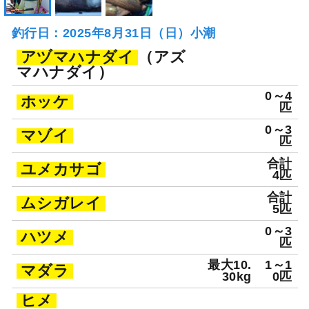
釣行日：2025年8月31日（日）小潮
アヅマハナダイ
（アズ
マハナダイ）
0～4
ホッケ
匹
0～3
マゾイ
匹
合計
ユメカサゴ
4匹
合計
ムシガレイ
5匹
0～3
ハツメ
匹
最大10.
1～1
マダラ
30kg
0匹
ヒメ