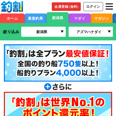
会員登録
ログイン
（無料）
新潟県
ホーム
最新釣果
マダイ
マガジン
絞り込み
新潟県
アズマハナダイ