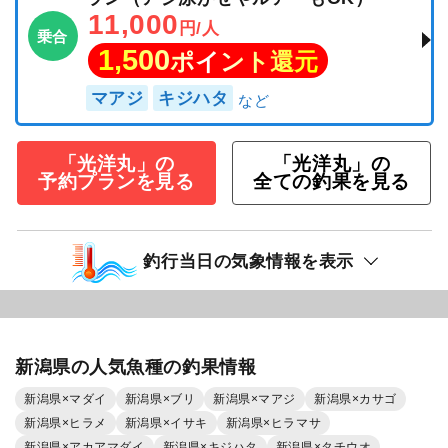
11,000
円/人
乗合
1,500
ポイント還元
マアジ
キジハタ
「光洋丸」の
「光洋丸」の
予約プランを見る
全ての釣果を見る
釣行当日の気象情報を表示
新潟県の人気魚種の釣果情報
新潟県×マダイ
新潟県×ブリ
新潟県×マアジ
新潟県×カサゴ
新潟県×ヒラメ
新潟県×イサキ
新潟県×ヒラマサ
新潟県×アカアマダイ
新潟県×キジハタ
新潟県×タチウオ