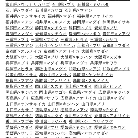
富山県×ウッカリカサゴ
石川県×ブリ
石川県×キジハタ
石川県×マダイ
石川県×カサゴ
石川県×マアジ
福井県×ケンサキイカ
福井県×マダイ
福井県×アオリイカ
福井県×マアジ
福井県×スルメイカ
静岡県×マダイ
静岡県×イサキ
静岡県×マアジ
静岡県×タチウオ
静岡県×ブリ
愛知県×ブリ
愛知県×マダイ
愛知県×タチウオ
愛知県×ホウボウ
愛知県×マアジ
三重県×ブリ
三重県×マダイ
三重県×ヒラメ
三重県×カサゴ
三重県×マアジ
京都府×ケンサキイカ
京都府×ブリ
京都府×マダイ
京都府×スルメイカ
京都府×アオリイカ
大阪府×マダイ
大阪府×サワラ
大阪府×ブリ
大阪府×キジハタ
大阪府×スズキ
兵庫県×ブリ
兵庫県×マダイ
兵庫県×マダコ
兵庫県×サワラ
兵庫県×ヒラメ
和歌山県×マダイ
和歌山県×マアジ
和歌山県×ブリ
和歌山県×イサキ
和歌山県×マサバ
鳥取県×ケンサキイカ
鳥取県×マアジ
鳥取県×アオリイカ
鳥取県×スルメイカ
鳥取県×マダイ
岡山県×スズキ
岡山県×マダイ
岡山県×ヒラメ
岡山県×キジハタ
岡山県×マゴチ
広島県×マダイ
広島県×キジハタ
広島県×ブリ
広島県×サワラ
広島県×アオリイカ
山口県×マダイ
山口県×ケンサキイカ
山口県×キジハタ
山口県×ブリ
山口県×カサゴ
徳島県×ブリ
徳島県×マアジ
徳島県×チダイ
徳島県×イサキ
徳島県×キダイ
香川県×マダイ
香川県×アオリイカ
香川県×マゴチ
香川県×キジハタ
香川県×ショウサイフグ
愛媛県×マダイ
愛媛県×ブリ
愛媛県×キジハタ
愛媛県×タチウオ
愛媛県×サワラ
高知県×カンパチ
高知県×アカアマダイ