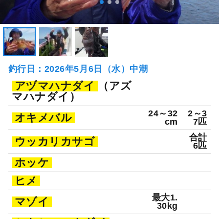
釣行日：2026年5月6日（水）中潮
アヅマハナダイ
（アズ
マハナダイ）
24～32
2～3
オキメバル
cm
7匹
合計
ウッカリカサゴ
6匹
ホッケ
ヒメ
最大1.
マゾイ
30kg