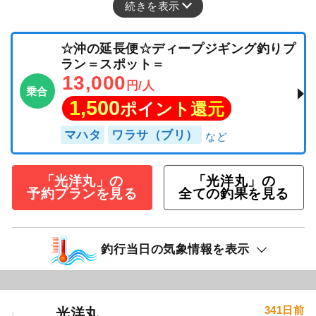
続きを表示
☆沖の延長便☆ディープジギング釣りプ
ラン＝スポット＝
13,000
円/人
乗合
1,500
ポイント還元
マハタ
ワラサ（ブリ）
「光洋丸」の
「光洋丸」の
予約プランを見る
全ての釣果を見る
釣行当日の気象情報を表示
341日前
光洋丸