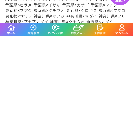
千葉県×ヒラメ
千葉県×イサキ
千葉県×カサゴ
千葉県×マアジ
東京都×マアジ
東京都×タチウオ
東京都×シロギス
東京都×マダコ
東京都×サワラ
神奈川県×マアジ
神奈川県×マダイ
神奈川県×ブリ
神奈川県×アカアマダイ
神奈川県×タチウオ
新潟県×マダイ
新潟県×ブリ
新潟県×マアジ
新潟県×キダイ
新潟県×ゴマサバ
富山県×アオリイカ
富山県×ブリ
富山県×マダイ
富山県×キジハタ
富山県×ウッカリカサゴ
石川県×ブリ
石川県×キジハタ
石川県×マダイ
石川県×カサゴ
石川県×マアジ
福井県×ケンサキイカ
福井県×マダイ
福井県×アオリイカ
福井県×マアジ
福井県×スルメイカ
静岡県×マダイ
静岡県×イサキ
静岡県×マアジ
静岡県×タチウオ
静岡県×ブリ
愛知県×ブリ
愛知県×マダイ
愛知県×タチウオ
愛知県×ホウボウ
愛知県×マアジ
三重県×ブリ
三重県×マダイ
三重県×ヒラメ
三重県×カサゴ
三重県×マアジ
京都府×ケンサキイカ
京都府×ブリ
京都府×マダイ
京都府×スルメイカ
京都府×アオリイカ
大阪府×マダイ
大阪府×サワラ
大阪府×ブリ
大阪府×キジハタ
大阪府×スズキ
兵庫県×ブリ
兵庫県×マダイ
兵庫県×マダコ
兵庫県×サワラ
兵庫県×ヒラメ
和歌山県×マダイ
和歌山県×マアジ
和歌山県×ブリ
和歌山県×イサキ
和歌山県×マサバ
鳥取県×ケンサキイカ
鳥取県×マアジ
鳥取県×アオリイカ
鳥取県×スルメイカ
鳥取県×マダイ
岡山県×スズキ
岡山県×マダイ
岡山県×ヒラメ
岡山県×キジハタ
岡山県×マゴチ
広島県×マダイ
広島県×キジハタ
広島県×サワラ
広島県×ブリ
広島県×アオリイカ
山口県×マダイ