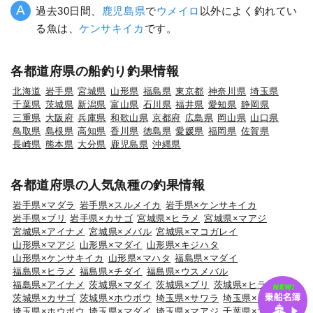
過去30日間、
鹿児島県
で
ウメイロ
以外によく釣れてい
る魚は、
ケンサキイカ
です。
各都道府県の船釣り釣果情報
北海道
岩手県
宮城県
山形県
福島県
東京都
神奈川県
埼玉県
千葉県
茨城県
新潟県
富山県
石川県
福井県
愛知県
静岡県
三重県
大阪府
兵庫県
和歌山県
京都府
広島県
岡山県
山口県
鳥取県
島根県
高知県
香川県
徳島県
愛媛県
福岡県
佐賀県
長崎県
熊本県
大分県
鹿児島県
沖縄県
各都道府県の人気魚種の釣果情報
岩手県×マダラ
岩手県×スルメイカ
岩手県×ケンサキイカ
岩手県×ブリ
岩手県×カサゴ
宮城県×ヒラメ
宮城県×マアジ
宮城県×アイナメ
宮城県×メバル
宮城県×マコガレイ
山形県×マアジ
山形県×マダイ
山形県×キジハタ
山形県×ケンサキイカ
山形県×マハタ
福島県×マダイ
福島県×ヒラメ
福島県×チダイ
福島県×ウスメバル
福島県×アイナメ
茨城県×マダイ
茨城県×ブリ
茨城県×ヒラメ
茨城県×カサゴ
茨城県×ホウボウ
埼玉県×サワラ
埼玉県×タチウオ
埼玉県×ホウボウ
埼玉県×マダイ
埼玉県×マアジ
千葉県×マダイ