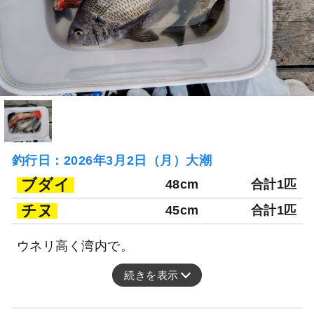
釣行日：2026年3月2日（月）大潮
ブダイ
48cm
合計1匹
チヌ
45cm
合計1匹
ウネリ高く湾内で。
続きを表示