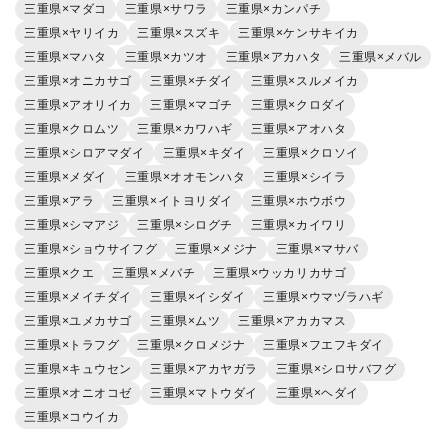
三重県×マダコ
三重県×サワラ
三重県×カンパチ
三重県×ヤリイカ
三重県×スズキ
三重県×ケンサキイカ
三重県×マハタ
三重県×カツオ
三重県×アカハタ
三重県×メバル
三重県×オニカサゴ
三重県×チダイ
三重県×スルメイカ
三重県×アオリイカ
三重県×マゴチ
三重県×クロダイ
三重県×クロムツ
三重県×カワハギ
三重県×アオハタ
三重県×シロアマダイ
三重県×キダイ
三重県×クロソイ
三重県×メダイ
三重県×オオモンハタ
三重県×シイラ
三重県×アラ
三重県×イトヨリダイ
三重県×ホウボウ
三重県×シマアジ
三重県×シログチ
三重県×カイワリ
三重県×ショウサイフグ
三重県×メジナ
三重県×マサバ
三重県×クエ
三重県×メバチ
三重県×ウッカリカサゴ
三重県×メイチダイ
三重県×イシダイ
三重県×ウマヅラハギ
三重県×ユメカサゴ
三重県×ムツ
三重県×アカカマス
三重県×トラフグ
三重県×クロメジナ
三重県×フエフキダイ
三重県×キュウセン
三重県×アカヤガラ
三重県×シロサバフグ
三重県×オニオコゼ
三重県×マトウダイ
三重県×ヘダイ
三重県×コウイカ