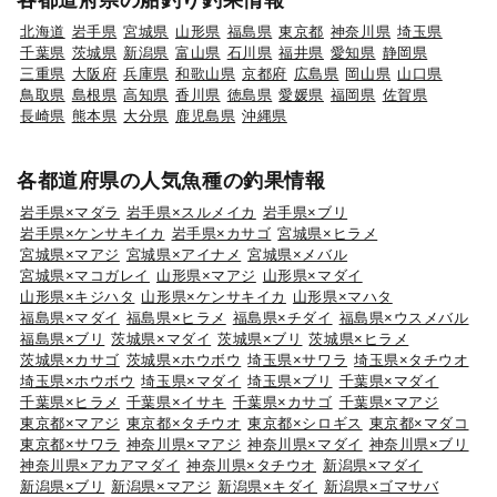
北海道
岩手県
宮城県
山形県
福島県
東京都
神奈川県
埼玉県
千葉県
茨城県
新潟県
富山県
石川県
福井県
愛知県
静岡県
三重県
大阪府
兵庫県
和歌山県
京都府
広島県
岡山県
山口県
鳥取県
島根県
高知県
香川県
徳島県
愛媛県
福岡県
佐賀県
長崎県
熊本県
大分県
鹿児島県
沖縄県
各都道府県の人気魚種の釣果情報
岩手県×マダラ
岩手県×スルメイカ
岩手県×ブリ
岩手県×ケンサキイカ
岩手県×カサゴ
宮城県×ヒラメ
宮城県×マアジ
宮城県×アイナメ
宮城県×メバル
宮城県×マコガレイ
山形県×マアジ
山形県×マダイ
山形県×キジハタ
山形県×ケンサキイカ
山形県×マハタ
福島県×マダイ
福島県×ヒラメ
福島県×チダイ
福島県×ウスメバル
福島県×ブリ
茨城県×マダイ
茨城県×ブリ
茨城県×ヒラメ
茨城県×カサゴ
茨城県×ホウボウ
埼玉県×サワラ
埼玉県×タチウオ
埼玉県×ホウボウ
埼玉県×マダイ
埼玉県×ブリ
千葉県×マダイ
千葉県×ヒラメ
千葉県×イサキ
千葉県×カサゴ
千葉県×マアジ
東京都×マアジ
東京都×タチウオ
東京都×シロギス
東京都×マダコ
東京都×サワラ
神奈川県×マアジ
神奈川県×マダイ
神奈川県×ブリ
神奈川県×アカアマダイ
神奈川県×タチウオ
新潟県×マダイ
新潟県×ブリ
新潟県×マアジ
新潟県×キダイ
新潟県×ゴマサバ