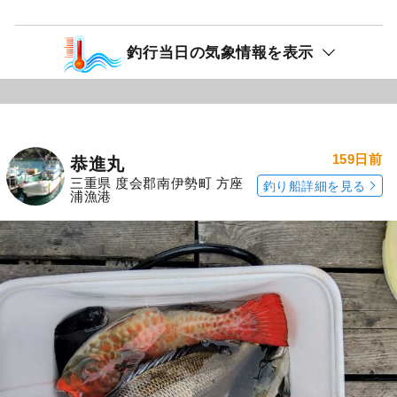
釣行当日の気象情報を表示
159日前
恭進丸
三重県 度会郡南伊勢町 方座
釣り船詳細を見る
浦漁港