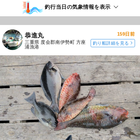
釣行当日の気象情報を表示
159日前
恭進丸
三重県 度会郡南伊勢町 方座
釣り船詳細を見る
浦漁港