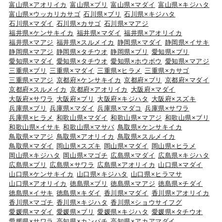
富山県×アオリイカ
富山県×ブリ
富山県×マダイ
富山県×キジハタ
富山県×ウッカリカサゴ
石川県×ブリ
石川県×キジハタ
石川県×マダイ
石川県×カサゴ
石川県×マアジ
福井県×ケンサキイカ
福井県×マダイ
福井県×アオリイカ
福井県×マアジ
福井県×スルメイカ
静岡県×マダイ
静岡県×イサキ
静岡県×マアジ
静岡県×タチウオ
静岡県×ブリ
愛知県×ブリ
愛知県×マダイ
愛知県×タチウオ
愛知県×ホウボウ
愛知県×マアジ
三重県×ブリ
三重県×マダイ
三重県×ヒラメ
三重県×カサゴ
三重県×マアジ
京都府×ケンサキイカ
京都府×ブリ
京都府×マダイ
京都府×スルメイカ
京都府×アオリイカ
大阪府×マダイ
大阪府×サワラ
大阪府×ブリ
大阪府×キジハタ
大阪府×スズキ
兵庫県×ブリ
兵庫県×マダイ
兵庫県×マダコ
兵庫県×サワラ
兵庫県×ヒラメ
和歌山県×マダイ
和歌山県×マアジ
和歌山県×ブリ
和歌山県×イサキ
和歌山県×マサバ
鳥取県×ケンサキイカ
鳥取県×マアジ
鳥取県×アオリイカ
鳥取県×スルメイカ
鳥取県×マダイ
岡山県×スズキ
岡山県×マダイ
岡山県×ヒラメ
岡山県×キジハタ
岡山県×マゴチ
広島県×マダイ
広島県×キジハタ
広島県×ブリ
広島県×サワラ
広島県×アオリイカ
山口県×マダイ
山口県×ケンサキイカ
山口県×キジハタ
山口県×ヒラマサ
山口県×アオリイカ
徳島県×ブリ
徳島県×マアジ
徳島県×チダイ
徳島県×イサキ
徳島県×キダイ
香川県×マダイ
香川県×アオリイカ
香川県×マゴチ
香川県×キジハタ
香川県×ショウサイフグ
愛媛県×マダイ
愛媛県×ブリ
愛媛県×キジハタ
愛媛県×タチウオ
愛媛県×サワラ
高知県×カンパチ
高知県×アカアマダイ