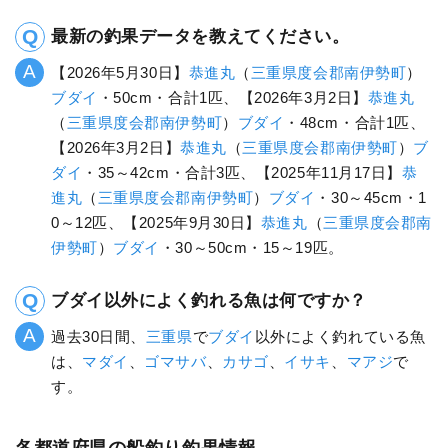
最新の釣果データを教えてください。
【2026年5月30日】
恭進丸
（
三重県
度会郡南伊勢町
）
ブダイ
・50cm・合計1匹、【2026年3月2日】
恭進丸
（
三重県
度会郡南伊勢町
）
ブダイ
・48cm・合計1匹、
【2026年3月2日】
恭進丸
（
三重県
度会郡南伊勢町
）
ブ
ダイ
・35～42cm・合計3匹、【2025年11月17日】
恭
進丸
（
三重県
度会郡南伊勢町
）
ブダイ
・30～45cm・1
0～12匹、【2025年9月30日】
恭進丸
（
三重県
度会郡南
伊勢町
）
ブダイ
・30～50cm・15～19匹。
ブダイ以外によく釣れる魚は何ですか？
過去30日間、
三重県
で
ブダイ
以外によく釣れている魚
は、
マダイ
、
ゴマサバ
、
カサゴ
、
イサキ
、
マアジ
で
す。
各都道府県の船釣り釣果情報