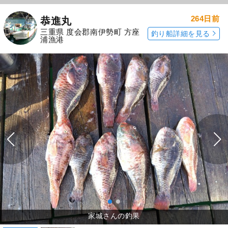
264日前
恭進丸
三重県 度会郡南伊勢町 方座
釣り船詳細を見る
浦漁港