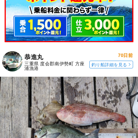
70日前
恭進丸
三重県 度会郡南伊勢町 方座
釣り船詳細を見る
浦漁港