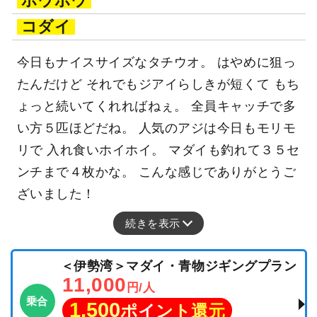
ホウボウ
コダイ
今日もナイスサイズなタチウオ。 はやめに狙っ
たんだけど それでもジアイらしきが短くて もち
ょっと続いてくれればねぇ。 全員キャッチで多
い方５匹ほどだね。 人気のアジは今日もモリモ
リで 入れ食いホイホイ。 マダイも釣れて３５セ
ンチまで４枚かな。 こんな感じでありがとうご
ざいました！
続きを表示
＜伊勢湾＞マダイ・青物ジギングプラン
11,000
円/人
乗合
1,500
ポイント還元