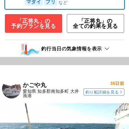
マダイ
ブリ
「正将丸」の
「正将丸」の
予約プランを見る
全ての釣果を見る
釣行当日の気象情報を表示
35日前
かごや丸
愛知県 知多郡南知多町 大井
釣り船詳細を見る
漁港