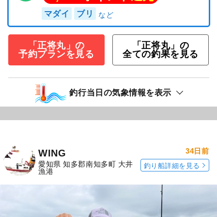
マダイ
ブリ
「正将丸」の
「正将丸」の
予約プランを見る
全ての釣果を見る
釣行当日の気象情報を表示
34日前
WING
愛知県 知多郡南知多町 大井
釣り船詳細を見る
漁港