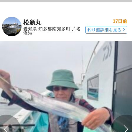
37日前
松新丸
愛知県 知多郡南知多町 片名
釣り船詳細を見る
漁港