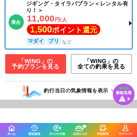
ジギング・タイラバプラン＜レンタル有
り！＞
11,000
円/人
乗合
1,500
ポイント還元
マダイ
ブリ
「WING」の
「WING」の
予約プランを見る
全ての釣果を見る
釣行当日の気象情報を表示
38日前
かごや丸
愛知県 知多郡南知多町 大井
釣り船詳細を見る