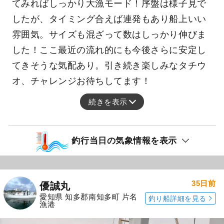
てみればしっかり大漁モード！序盤は様子見で
したが、タイミング合えば連発もあり船上いい
雰囲気。サイズも混ざって数はしっかり伸びま
した！ここ最近の流れ的にも今後さらに安定し
てきそうな気配あり。引き続き楽しみなタチウ
オ、チャレンジお待ちしてます！
続きを表示
釣行当日の気象情報を表示
35日前
優誠丸
愛知県 知多郡南知多町 片名
釣り船詳細を見る
漁港