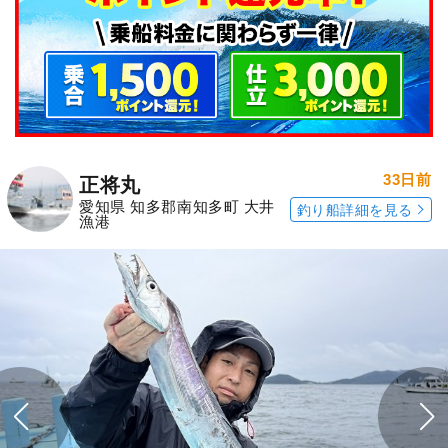
33日前
正将丸
愛知県 知多郡南知多町 大井
釣り船詳細を見る
漁港