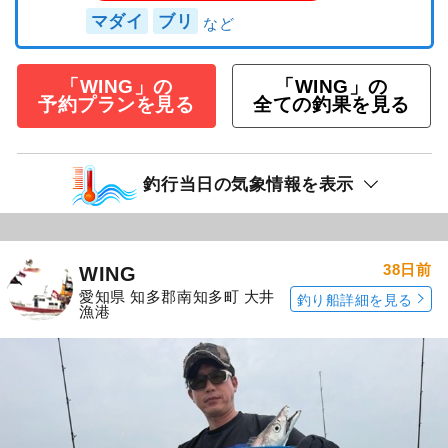
マダイ
ブリ
「WING」の
「WING」の
予約プランを見る
全ての釣果を見る
釣行当日の気象情報を表示
38日前
WING
愛知県 知多郡南知多町 大井
釣り船詳細を見る
漁港