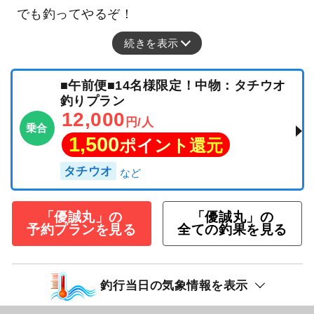
でも釣ってやるぞ！
続きを表示
■午前便■14名様限定！中物：タチウオ
釣りプラン
12,000
円/人
乗合
1,500
ポイント還元
タチウオ
「優誠丸」の
「優誠丸」の
予約プランを見る
全ての釣果を見る
釣行当日の気象情報を表示