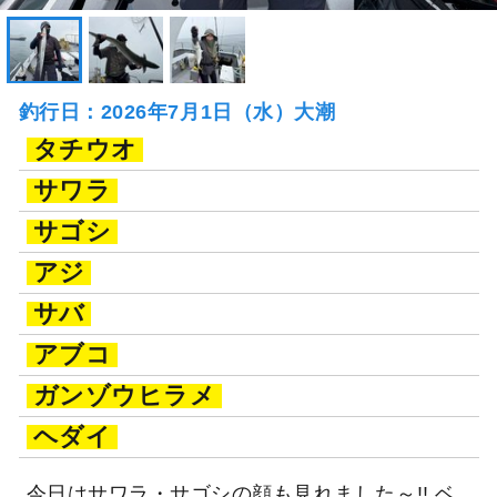
釣行日：2026年7月1日（水）大潮
タチウオ
サワラ
サゴシ
アジ
サバ
アブコ
ガンゾウヒラメ
ヘダイ
今日はサワラ・サゴシの顔も見れました～!! ベ