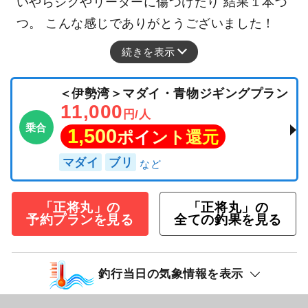
いやらジグやリーダーに傷つけたり 結果１本づ
つ。 こんな感じでありがとうございました！
続きを表示
＜伊勢湾＞マダイ・青物ジギングプラン
11,000
円/人
乗合
1,500
ポイント還元
マダイ
ブリ
「正将丸」の
「正将丸」の
予約プランを見る
全ての釣果を見る
釣行当日の気象情報を表示