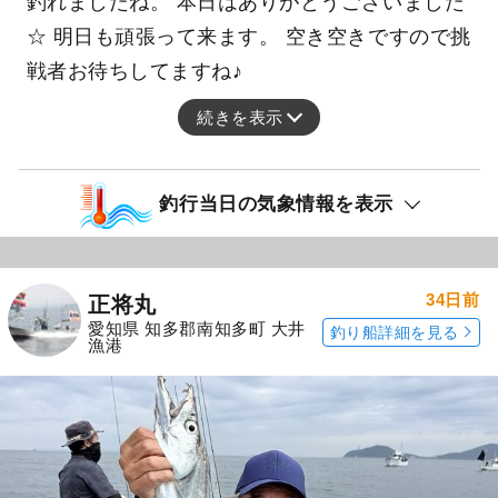
釣れましたね。 本日はありがとうございました
☆ 明日も頑張って来ます。 空き空きですので挑
戦者お待ちしてますね♪
続きを表示
釣行当日の気象情報を表示
34日前
正将丸
愛知県 知多郡南知多町 大井
釣り船詳細を見る
漁港