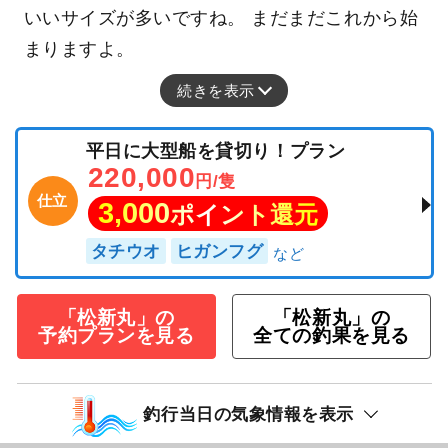
いいサイズが多いですね。 まだまだこれから始
まりますよ。
続きを表示
平日に大型船を貸切り！プラン
220,000
円/隻
仕立
3,000
ポイント還元
タチウオ
ヒガンフグ
「松新丸」の
「松新丸」の
予約プランを見る
全ての釣果を見る
釣行当日の気象情報を表示