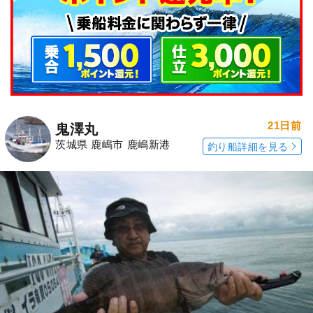
21日前
鬼澤丸
茨城県 鹿嶋市 鹿嶋新港
釣り船詳細を見る