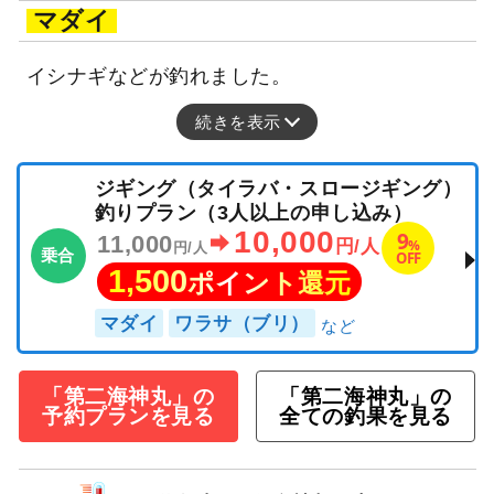
マダイ
イシナギなどが釣れました。
続きを表示
ジギング（タイラバ・スロージギング）
釣りプラン（3人以上の申し込み）
10,000
9
11,000
%
円/人
円/人
乗合
OFF
1,500
ポイント還元
マダイ
ワラサ（ブリ）
「第二海神丸」の
「第二海神丸」の
予約プランを見る
全ての釣果を見る