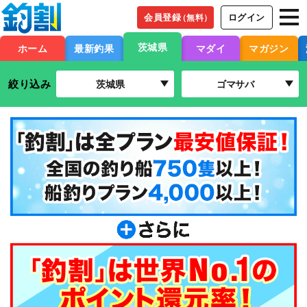
会員登録
ログイン
（無料）
茨城県
ホーム
最新釣果
マダイ
マガジン
絞り込み
茨城県
ゴマサバ