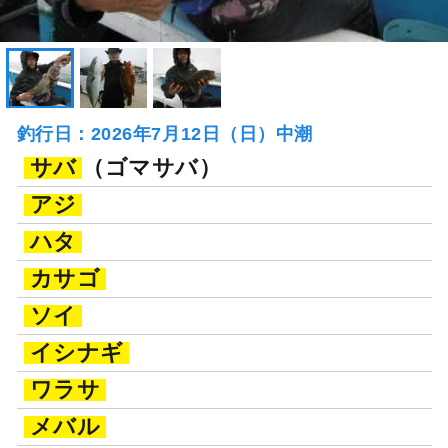
釣行日：2026年7月12日（日）中潮
サバ
（ゴマサバ）
アジ
ハタ
カサゴ
ソイ
イシナギ
ワラサ
メバル