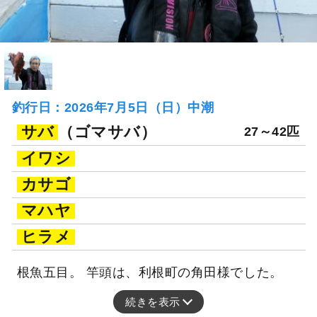
釣行日：2026年7月5日（日）中潮
サバ
（ゴマサバ）
27～42匹
イワシ
カサゴ
マハヤ
ヒラメ
根魚五目。 竿頭は、利根町の角田様でした。
続きを表示