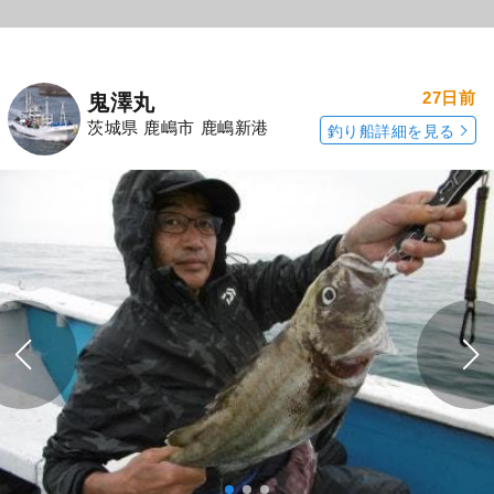
27日前
鬼澤丸
茨城県 鹿嶋市 鹿嶋新港
釣り船詳細を見る