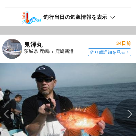
釣行当日の気象情報を表示
34日前
鬼澤丸
茨城県 鹿嶋市 鹿嶋新港
釣り船詳細を見る