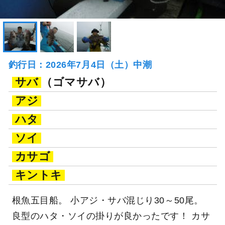
釣行日：2026年7月4日（土）中潮
サバ
（ゴマサバ）
アジ
ハタ
ソイ
カサゴ
キントキ
根魚五目船。 小アジ・サバ混じり30～50尾。
良型のハタ・ソイの掛りが良かったです！ カサ