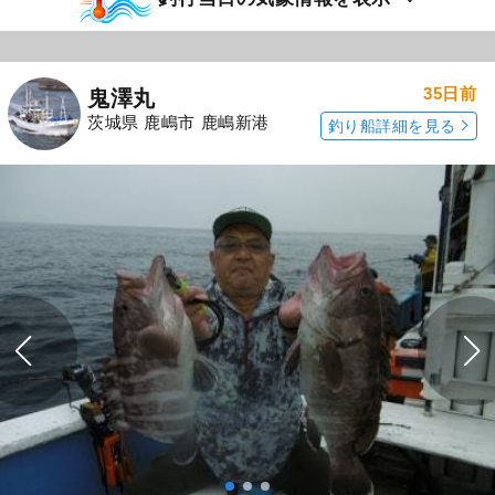
35日前
鬼澤丸
茨城県 鹿嶋市 鹿嶋新港
釣り船詳細を見る