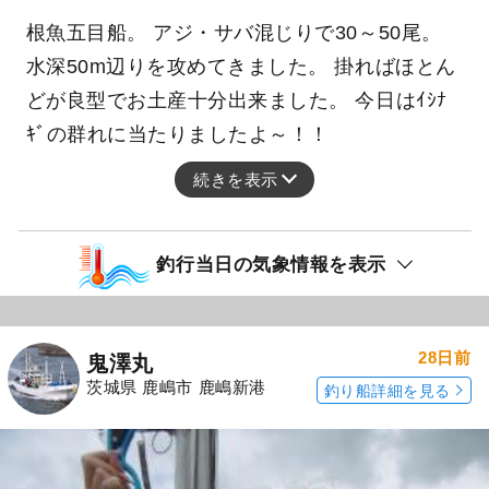
根魚五目船。 アジ・サバ混じりで30～50尾。
水深50m辺りを攻めてきました。 掛ればほとん
どが良型でお土産十分出来ました。 今日はｲｼﾅ
ｷﾞの群れに当たりましたよ～！！
続きを表示
釣行当日の気象情報を表示
28日前
鬼澤丸
茨城県 鹿嶋市 鹿嶋新港
釣り船詳細を見る