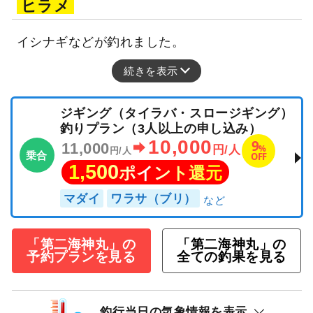
ヒラメ
イシナギなどが釣れました。
続きを表示
ジギング（タイラバ・スロージギング）
釣りプラン（3人以上の申し込み）
10,000
9
11,000
%
円/人
円/人
乗合
OFF
1,500
ポイント還元
マダイ
ワラサ（ブリ）
「第二海神丸」の
「第二海神丸」の
予約プランを見る
全ての釣果を見る
釣行当日の気象情報を表示