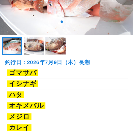
釣行日：2026年7月9日（木）長潮
ゴマサバ
イシナギ
ハタ
オキメバル
メジロ
カレイ