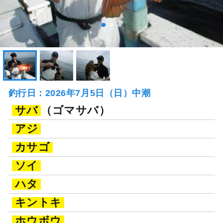
釣行日：2026年7月5日（日）中潮
サバ
（ゴマサバ）
アジ
カサゴ
ソイ
ハタ
キントキ
ホウボウ