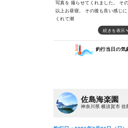
写真を 撮らせてくれました。 そ
以上お昼寝。 その後も良い感じに
くれて潮
続きを表示
釣行当日の気
佐島海楽園
神奈川県 横須賀市 佐