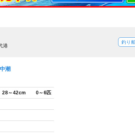
釣り
代港
）中潮
28～42cm
0～6匹