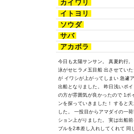
カイワリ
イトヨリ
ソウダ
サバ
アカボラ
今日も太陽サンサン。 真夏釣行。
泳がせヒラメ五目船 出させてい
が イワシが上がってしまい 急遽
出船となりました。 昨日浅いポイ
の方が雰囲気が良かったので 1ポイ
ンを探っていきました！ すると
した。 一投目からアマダイの一荷!!
ション上がりました。 実は出船前
ブルを2本差し入れしてくれて 同