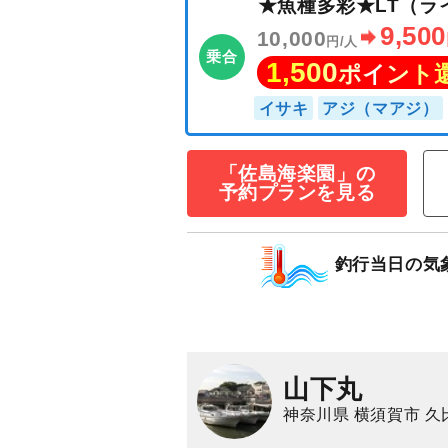
「佐島海楽園」の
予約プランを見る
★魚種多彩★LT
9,
10,000
円/人
乗合
釣行当日の気
1,500
ポイン
イサキ
アジ（マア
山下丸
神奈川県 横須賀市 久