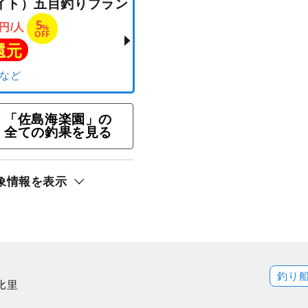
「佐島海楽園」の
全ての釣果を見る
（ライト）五目釣りプラン
500
5
円/人
%
OFF
象情報を表示
ト還元
ジ）
釣り
比里