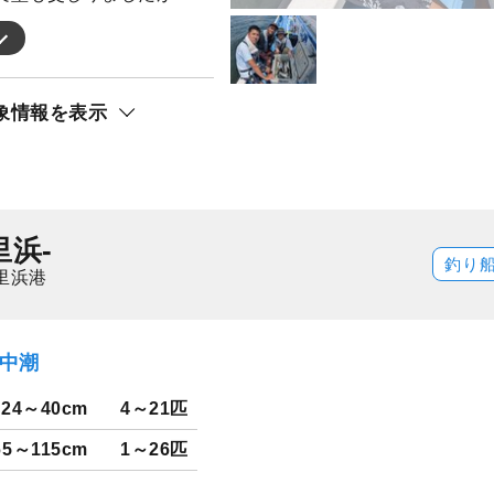
象情報を表示
里浜-
釣り
里浜港
）中潮
24～40cm
4～21匹
65～115cm
1～26匹