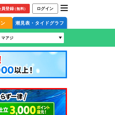
会員登録
ログイン
（無料）
ジン
潮見表・タイドグラフ
マアジ