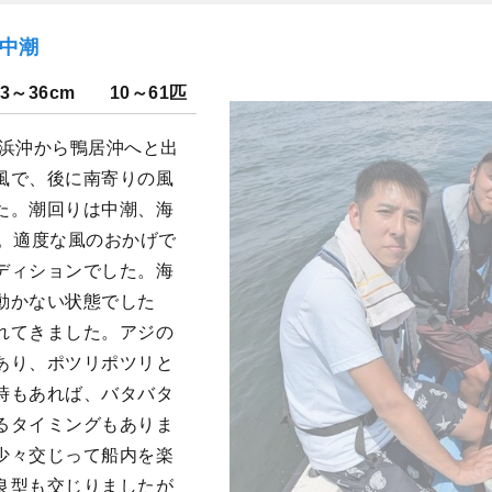
）中潮
23～36cm
10～61匹
里浜沖から鴨居沖へと出
風で、後に南寄りの風
た。潮回りは中潮、海
た。適度な風のおかげで
ディションでした。海
動かない状態でした
れてきました。アジの
あり、ポツリポツリと
時もあれば、バタバタ
るタイミングもありま
少々交じって船内を楽
良型も交じりましたが