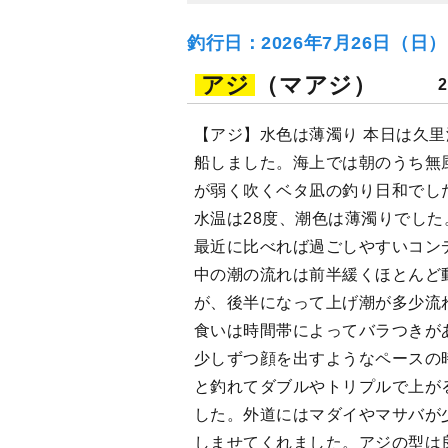
釣行日：2026年7月26日（日
アジ
（マアジ）
【アジ】水色は薄濁り 本日は久
船しました。海上では朝のうち無
が弱く吹くベタ凪の釣り日和でし
水温は28度、潮色は薄濁りでし
最近に比べれば過ごしやすいコン
中の潮の流れは前半緩くほとんど
が、後半になって上げ潮が多少流
食いは時間帯によってバラつきが
少しずつ顔を出すようなペースの
と釣れてダブルやトリプルで上が
した。外道にはマダイやマサバが
しませてくれました。アジの型は