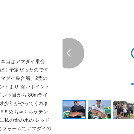
 本当はアマダイ乗合、
ただく予定だったのです
アマダイ乗合船、2隻の
ントより 深いポイント
ント目から 80mライ
天才少年がやってくれま
!!!! めちゃくちゃテン
に私の命の水の レッド
じフォームでアマダイの