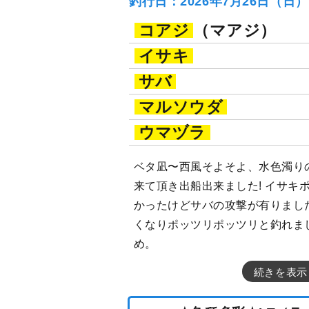
釣行日：2026年7月26日（日
コアジ
（マアジ）
イサキ
サバ
マルソウダ
ウマヅラ
ベタ凪〜西風そよそよ、水色濁り
来て頂き出船出来ました! イサキ
かったけどサバの攻撃が有りまし
くなりポッツリポッツリと釣れま
め。
続きを表示