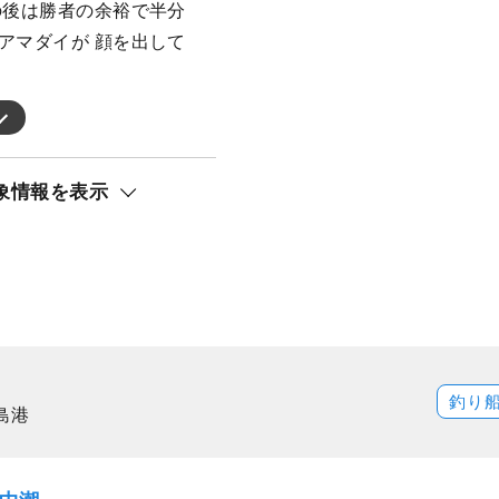
の後は勝者の余裕で半分
アマダイが 顔を出して
象情報を表示
釣り
島港