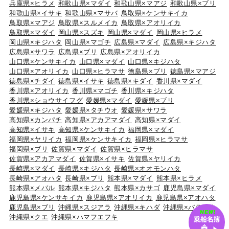
兵庫県×ヒラメ
和歌山県×マダイ
和歌山県×マアジ
和歌山県×ブリ
和歌山県×イサキ
和歌山県×マサバ
鳥取県×ケンサキイカ
鳥取県×マアジ
鳥取県×スルメイカ
鳥取県×アオリイカ
鳥取県×マダイ
岡山県×スズキ
岡山県×マダイ
岡山県×ヒラメ
岡山県×キジハタ
岡山県×マゴチ
広島県×マダイ
広島県×キジハタ
広島県×サワラ
広島県×ブリ
広島県×アオリイカ
山口県×ケンサキイカ
山口県×マダイ
山口県×キジハタ
山口県×アオリイカ
山口県×ヒラマサ
徳島県×ブリ
徳島県×マアジ
徳島県×チダイ
徳島県×イサキ
徳島県×キダイ
香川県×マダイ
香川県×アオリイカ
香川県×マゴチ
香川県×キジハタ
香川県×ショウサイフグ
愛媛県×マダイ
愛媛県×ブリ
愛媛県×キジハタ
愛媛県×タチウオ
愛媛県×サワラ
高知県×カンパチ
高知県×アカアマダイ
高知県×マダイ
高知県×イサキ
高知県×ケンサキイカ
福岡県×マダイ
福岡県×ヤリイカ
福岡県×ケンサキイカ
福岡県×ヒラマサ
福岡県×ブリ
佐賀県×マダイ
佐賀県×ヒラマサ
佐賀県×アカアマダイ
佐賀県×イサキ
佐賀県×ヤリイカ
長崎県×マダイ
長崎県×キジハタ
長崎県×オオモンハタ
長崎県×アオハタ
長崎県×ブリ
熊本県×マダイ
熊本県×ヒラメ
熊本県×メバル
熊本県×キジハタ
熊本県×カサゴ
鹿児島県×マダイ
鹿児島県×ケンサキイカ
鹿児島県×アオリイカ
鹿児島県×アオハタ
鹿児島県×ブリ
沖縄県×スジアラ
沖縄県×キハダ
沖縄県×バラハタ
沖縄県×クエ
沖縄県×ハマフエフキ