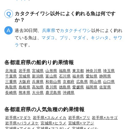
カタクチイワシ以外によく釣れる魚は何です
か？
過去30日間、
兵庫県
で
カタクチイワシ
以外によく釣れ
ている魚は、
マダコ
、
ブリ
、
マダイ
、
キジハタ
、
サワ
ラ
です。
各都道府県の船釣り釣果情報
北海道
岩手県
宮城県
山形県
福島県
東京都
神奈川県
埼玉県
千葉県
茨城県
新潟県
富山県
石川県
福井県
愛知県
静岡県
三重県
大阪府
兵庫県
和歌山県
京都府
広島県
岡山県
山口県
鳥取県
島根県
高知県
香川県
徳島県
愛媛県
福岡県
佐賀県
長崎県
熊本県
大分県
鹿児島県
沖縄県
各都道府県の人気魚種の釣果情報
岩手県×マダラ
岩手県×スルメイカ
岩手県×ブリ
岩手県×カサゴ
岩手県×バラメヌケ
宮城県×ヒラメ
宮城県×マアジ
宮城県×アイナメ
宮城県×マコガレイ
宮城県×メバル