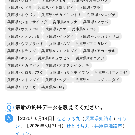
兵庫県×クロソイ
兵庫県×メダイ
兵庫県×オオモンハタ
兵庫県×シイラ
兵庫県×イトヨリダイ
兵庫県×アラ
兵庫県×ホウボウ
兵庫県×チカメキントキ
兵庫県×シログチ
兵庫県×ショウサイフグ
兵庫県×メジナ
兵庫県×マサバ
兵庫県×ウスメバル
兵庫県×クエ
兵庫県×メバチ
兵庫県×オオメハタ
兵庫県×イシダイ
兵庫県×ウッカリカサゴ
兵庫県×ウマヅラハギ
兵庫県×ムツ
兵庫県×マコガレイ
兵庫県×トラフグ
兵庫県×フエフキダイ
兵庫県×アカイサキ
兵庫県×キチヌ
兵庫県×キュウセン
兵庫県×オニアジ
兵庫県×アカヤガラ
兵庫県×オオクチイシナギ
兵庫県×シロサバフグ
兵庫県×カタクチイワシ
兵庫県×オニオコゼ
兵庫県×マトウダイ
兵庫県×ヘダイ
兵庫県×ヨコスジフエダイ
兵庫県×コウイカ
兵庫県×Array
最新の釣果データを教えてください。
【2026年6月14日】
せとうち丸
（
兵庫県
姫路市
）
イワ
シ
、【2026年5月31日】
せとうち丸
（
兵庫県
姫路市
）
イワシ
。