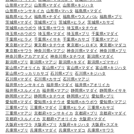
山形県×マアジ
山形県×マダイ
山形県×キジハタ
山形県×ケンサキイカ
山形県×マハタ
福島県×マダイ
福島県×ヒラメ
福島県×チダイ
福島県×ウスメバル
福島県×ブリ
茨城県×マダイ
茨城県×ブリ
茨城県×ヒラメ
茨城県×カサゴ
茨城県×ホウボウ
埼玉県×サワラ
埼玉県×タチウオ
埼玉県×ホウボウ
埼玉県×マダイ
埼玉県×ブリ
千葉県×マダイ
千葉県×ヒラメ
千葉県×イサキ
千葉県×カサゴ
千葉県×マアジ
東京都×マアジ
東京都×タチウオ
東京都×シロギス
東京都×マダコ
東京都×サワラ
神奈川県×マアジ
神奈川県×マダイ
神奈川県×ブリ
神奈川県×アカアマダイ
神奈川県×タチウオ
新潟県×マダイ
新潟県×ブリ
新潟県×マアジ
新潟県×キダイ
新潟県×ゴマサバ
富山県×アオリイカ
富山県×ブリ
富山県×マダイ
富山県×キジハタ
富山県×ウッカリカサゴ
石川県×ブリ
石川県×キジハタ
石川県×マダイ
石川県×カサゴ
石川県×マアジ
福井県×ケンサキイカ
福井県×マダイ
福井県×アオリイカ
福井県×スルメイカ
福井県×マアジ
静岡県×マダイ
静岡県×イサキ
静岡県×マアジ
静岡県×タチウオ
静岡県×ブリ
愛知県×ブリ
愛知県×マダイ
愛知県×タチウオ
愛知県×ホウボウ
愛知県×マアジ
三重県×ブリ
三重県×マダイ
三重県×ヒラメ
三重県×カサゴ
三重県×マアジ
京都府×ケンサキイカ
京都府×ブリ
京都府×マダイ
京都府×スルメイカ
京都府×アオリイカ
大阪府×マダイ
大阪府×サワラ
大阪府×ブリ
大阪府×キジハタ
大阪府×スズキ
兵庫県×ブリ
兵庫県×マダイ
兵庫県×マダコ
兵庫県×サワラ