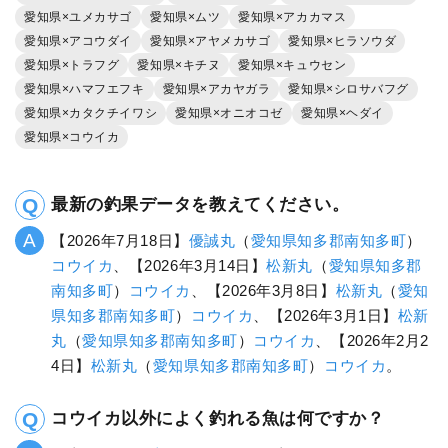
愛知県×ユメカサゴ
愛知県×ムツ
愛知県×アカカマス
愛知県×アコウダイ
愛知県×アヤメカサゴ
愛知県×ヒラソウダ
愛知県×トラフグ
愛知県×キチヌ
愛知県×キュウセン
愛知県×ハマフエフキ
愛知県×アカヤガラ
愛知県×シロサバフグ
愛知県×カタクチイワシ
愛知県×オニオコゼ
愛知県×ヘダイ
愛知県×コウイカ
最新の釣果データを教えてください。
【2026年7月18日】
優誠丸
（
愛知県
知多郡南知多町
）
コウイカ
、【2026年3月14日】
松新丸
（
愛知県
知多郡
南知多町
）
コウイカ
、【2026年3月8日】
松新丸
（
愛知
県
知多郡南知多町
）
コウイカ
、【2026年3月1日】
松新
丸
（
愛知県
知多郡南知多町
）
コウイカ
、【2026年2月2
4日】
松新丸
（
愛知県
知多郡南知多町
）
コウイカ
。
コウイカ以外によく釣れる魚は何ですか？