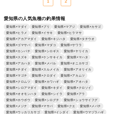
1
2
愛知県の人気魚種の釣果情報
愛知県×マダイ
愛知県×ブリ
愛知県×マアジ
愛知県×カサゴ
愛知県×ヒラメ
愛知県×イサキ
愛知県×ヒラマサ
愛知県×アカアマダイ
愛知県×キジハタ
愛知県×タチウオ
愛知県×ゴマサバ
愛知県×マダコ
愛知県×サワラ
愛知県×カンパチ
愛知県×シロギス
愛知県×ヤリイカ
愛知県×スズキ
愛知県×ケンサキイカ
愛知県×マハタ
愛知県×アカハタ
愛知県×メバル
愛知県×オニカサゴ
愛知県×チダイ
愛知県×スルメイカ
愛知県×アオリイカ
愛知県×マゴチ
愛知県×クロダイ
愛知県×アカムツ
愛知県×クロムツ
愛知県×カワハギ
愛知県×アオハタ
愛知県×シロアマダイ
愛知県×キダイ
愛知県×クロソイ
愛知県×オオモンハタ
愛知県×シイラ
愛知県×アラ
愛知県×ホウボウ
愛知県×シログチ
愛知県×ショウサイフグ
愛知県×メジナ
愛知県×マサバ
愛知県×クエ
愛知県×メバチ
愛知県×ウッカリカサゴ
愛知県×イシダイ
愛知県×ウマヅラハギ