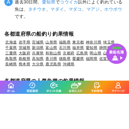
過去30日間、
愛知県
で
コウイカ
以外によく釣れている
魚は、
タチウオ
、
マダイ
、
マダコ
、
マアジ
、
ホウボウ
です。
各都道府県の船釣り釣果情報
北海道
岩手県
宮城県
山形県
福島県
東京都
神奈川県
埼玉県
千葉県
茨城県
新潟県
富山県
石川県
福井県
愛知県
静岡県
三重県
大阪府
兵庫県
和歌山県
京都府
広島県
岡山県
山口県
鳥取県
島根県
高知県
香川県
徳島県
愛媛県
福岡県
佐賀県
長崎県
熊本県
大分県
鹿児島県
沖縄県
各都道府県の人気魚種の釣果情報
岩手県×マダラ
岩手県×スルメイカ
岩手県×ブリ
岩手県×カサゴ
岩手県×ケンサキイカ
宮城県×ヒラメ
宮城県×マアジ
宮城県×アイナメ
宮城県×メバル
宮城県×マコガレイ
山形県×マアジ
山形県×マダイ
山形県×キジハタ
山形県×ケンサキイカ
山形県×マハタ
福島県×マダイ
福島県×ヒラメ
福島県×チダイ
福島県×ウスメバル
福島県×アイナメ
茨城県×マダイ
茨城県×ブリ
茨城県×ヒラメ
茨城県×カサゴ
茨城県×ホウボウ
埼玉県×サワラ
埼玉県×タチウオ