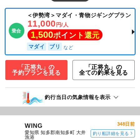
＜伊勢湾＞マダイ・青物ジギングプラン
11,000
円/人
乗合
1,500
ポイント還元
マダイ
ブリ
「正将丸」の
「正将丸」の
予約プランを見る
全ての釣果を見る
釣行当日の気象情報を表示
348日前
WING
愛知県 知多郡南知多町 大井
釣り船詳細を見る
漁港