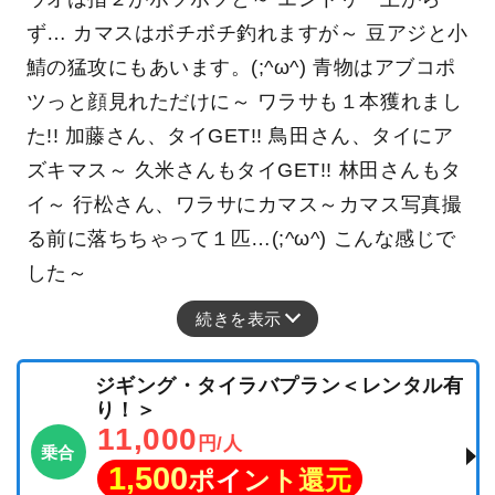
ウオは指２がポツポツと～ エントリー上がら
ず… カマスはボチボチ釣れますが～ 豆アジと小
鯖の猛攻にもあいます。(;^ω^) 青物はアブコポ
ツっと顔見れただけに～ ワラサも１本獲れまし
た!! 加藤さん、タイGET!! 鳥田さん、タイにア
ズキマス～ 久米さんもタイGET!! 林田さんもタ
イ～ 行松さん、ワラサにカマス～カマス写真撮
る前に落ちちゃって１匹…(;^ω^) こんな感じで
した～
続きを表示
ジギング・タイラバプラン＜レンタル有
り！＞
11,000
円/人
乗合