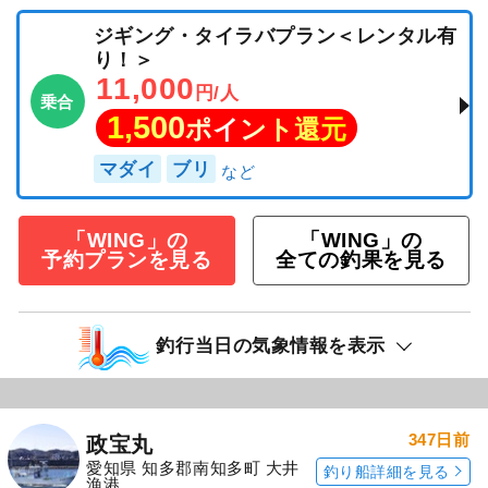
ジギング・タイラバプラン＜レンタル有
り！＞
11,000
円/人
乗合
1,500
ポイント還元
マダイ
ブリ
「WING」の
「WING」の
予約プランを見る
全ての釣果を見る
釣行当日の気象情報を表示
347日前
政宝丸
愛知県 知多郡南知多町 大井
釣り船詳細を見る
漁港