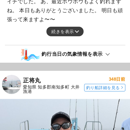
イチでした。 あ、最近ホウボウもよく釣れます
ね。 本日もありがとうございました。 明日も頑
張って来ますよ〜〜
続きを表示
釣行当日の気象情報を表示
348日前
正将丸
愛知県 知多郡南知多町 大井
釣り船詳細を見る
漁港