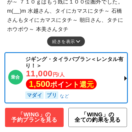
が～ ７１０ｇはもう既に１００位圏外でした。
m(__)m 水越さん、タイにカマスにタチ～ 石橋
さんもタイにカマスにタチ～ 朝日さん、タチに
ホウボウ～ 本美さんタチ
続きを表示
ジギング・タイラバプラン＜レンタル有
り！＞
11,000
円/人
乗合
1,500
ポイント還元
マダイ
ブリ
「WING」の
「WING」の
予約プランを見る
全ての釣果を見る