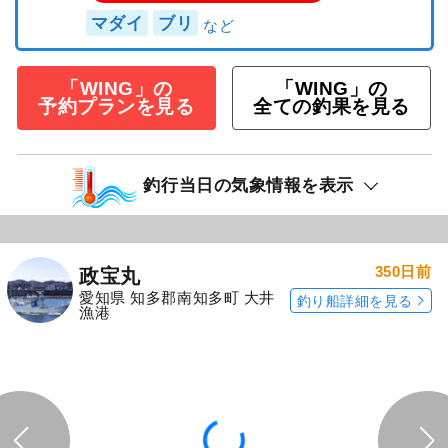
1,500
ポイント還元
マダイ
ブリ
「WING」の
「WING」の
予約プランを見る
全ての釣果を見る
釣行当日の気象情報を表示
350日前
政宝丸
愛知県 知多郡南知多町 大井
釣り船詳細を見る
漁港