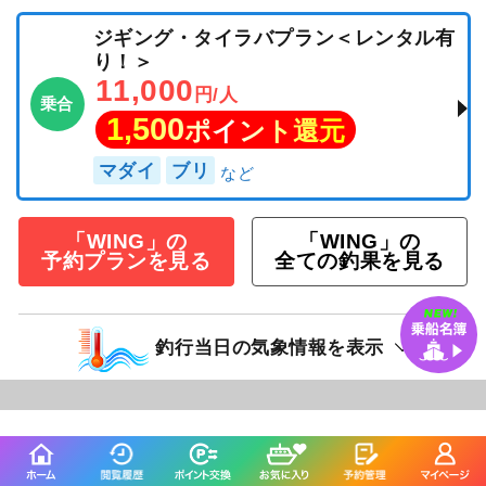
続きを表示
ジギング・タイラバプラン＜レンタル有
り！＞
11,000
円/人
乗合
1,500
ポイント還元
マダイ
ブリ
「WING」の
「WING」の
予約プランを見る
全ての釣果を見る
釣行当日の気象情報を表示