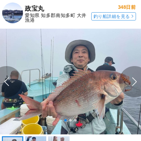
348日前
政宝丸
愛知県 知多郡南知多町 大井
釣り船詳細を見る
漁港