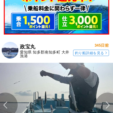
345日前
政宝丸
愛知県 知多郡南知多町 大井
釣り船詳細を見る
漁港