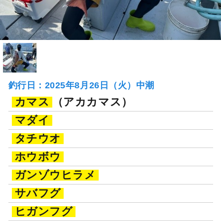
釣行日：2025年8月26日（火）中潮
カマス
（アカカマス）
マダイ
タチウオ
ホウボウ
ガンゾウヒラメ
サバフグ
ヒガンフグ