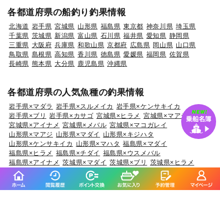
各都道府県の船釣り釣果情報
北海道
岩手県
宮城県
山形県
福島県
東京都
神奈川県
埼玉県
千葉県
茨城県
新潟県
富山県
石川県
福井県
愛知県
静岡県
三重県
大阪府
兵庫県
和歌山県
京都府
広島県
岡山県
山口県
鳥取県
島根県
高知県
香川県
徳島県
愛媛県
福岡県
佐賀県
長崎県
熊本県
大分県
鹿児島県
沖縄県
各都道府県の人気魚種の釣果情報
岩手県×マダラ
岩手県×スルメイカ
岩手県×ケンサキイカ
岩手県×ブリ
岩手県×カサゴ
宮城県×ヒラメ
宮城県×マアジ
宮城県×アイナメ
宮城県×メバル
宮城県×マコガレイ
山形県×マアジ
山形県×マダイ
山形県×キジハタ
山形県×ケンサキイカ
山形県×マハタ
福島県×マダイ
福島県×ヒラメ
福島県×チダイ
福島県×ウスメバル
福島県×アイナメ
茨城県×マダイ
茨城県×ブリ
茨城県×ヒラメ
茨城県×カサゴ
茨城県×ホウボウ
埼玉県×サワラ
埼玉県×タチウオ
埼玉県×ホウボウ
埼玉県×マダイ
埼玉県×マアジ
千葉県×マダイ
千葉県×ヒラメ
千葉県×イサキ
千葉県×カサゴ
千葉県×マアジ
東京都×マアジ
東京都×タチウオ
東京都×シロギス
東京都×マダコ
東京都×サワラ
神奈川県×マアジ
神奈川県×マダイ
神奈川県×ブリ
神奈川県×アカアマダイ
神奈川県×タチウオ
新潟県×マダイ