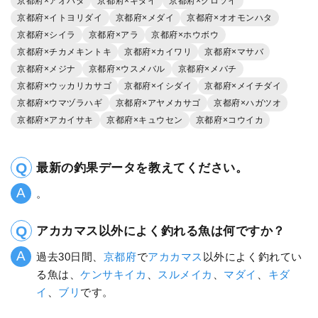
京都府×アオハタ
京都府×キダイ
京都府×クロソイ
京都府×イトヨリダイ
京都府×メダイ
京都府×オオモンハタ
京都府×シイラ
京都府×アラ
京都府×ホウボウ
京都府×チカメキントキ
京都府×カイワリ
京都府×マサバ
京都府×メジナ
京都府×ウスメバル
京都府×メバチ
京都府×ウッカリカサゴ
京都府×イシダイ
京都府×メイチダイ
京都府×ウマヅラハギ
京都府×アヤメカサゴ
京都府×ハガツオ
京都府×アカイサキ
京都府×キュウセン
京都府×コウイカ
最新の釣果データを教えてください。
。
アカカマス以外によく釣れる魚は何ですか？
過去30日間、
京都府
で
アカカマス
以外によく釣れてい
る魚は、
ケンサキイカ
、
スルメイカ
、
マダイ
、
キダ
イ
、
ブリ
です。