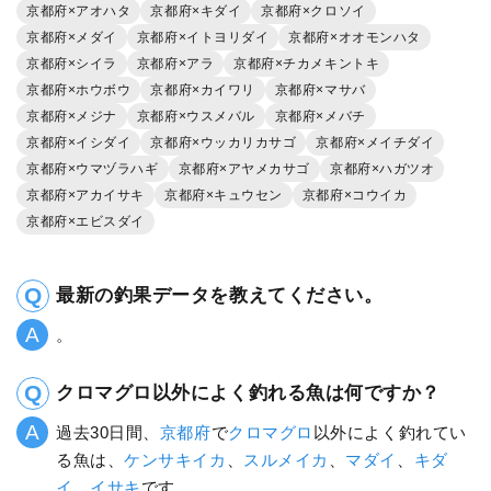
京都府×アオハタ
京都府×キダイ
京都府×クロソイ
京都府×メダイ
京都府×イトヨリダイ
京都府×オオモンハタ
京都府×シイラ
京都府×アラ
京都府×チカメキントキ
京都府×ホウボウ
京都府×カイワリ
京都府×マサバ
京都府×メジナ
京都府×ウスメバル
京都府×メバチ
京都府×イシダイ
京都府×ウッカリカサゴ
京都府×メイチダイ
京都府×ウマヅラハギ
京都府×アヤメカサゴ
京都府×ハガツオ
京都府×アカイサキ
京都府×キュウセン
京都府×コウイカ
京都府×エビスダイ
最新の釣果データを教えてください。
。
クロマグロ以外によく釣れる魚は何ですか？
過去30日間、
京都府
で
クロマグロ
以外によく釣れてい
る魚は、
ケンサキイカ
、
スルメイカ
、
マダイ
、
キダ
イ
、
イサキ
です。