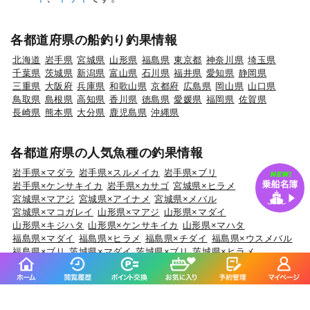
各都道府県の船釣り釣果情報
北海道
岩手県
宮城県
山形県
福島県
東京都
神奈川県
埼玉県
千葉県
茨城県
新潟県
富山県
石川県
福井県
愛知県
静岡県
三重県
大阪府
兵庫県
和歌山県
京都府
広島県
岡山県
山口県
鳥取県
島根県
高知県
香川県
徳島県
愛媛県
福岡県
佐賀県
長崎県
熊本県
大分県
鹿児島県
沖縄県
各都道府県の人気魚種の釣果情報
岩手県×マダラ
岩手県×スルメイカ
岩手県×ブリ
岩手県×ケンサキイカ
岩手県×カサゴ
宮城県×ヒラメ
宮城県×マアジ
宮城県×アイナメ
宮城県×メバル
宮城県×マコガレイ
山形県×マアジ
山形県×マダイ
山形県×キジハタ
山形県×ケンサキイカ
山形県×マハタ
福島県×マダイ
福島県×ヒラメ
福島県×チダイ
福島県×ウスメバル
福島県×ブリ
茨城県×マダイ
茨城県×ブリ
茨城県×ヒラメ
茨城県×カサゴ
茨城県×ホウボウ
埼玉県×サワラ
埼玉県×タチウオ
埼玉県×ホウボウ
埼玉県×マダイ
埼玉県×ブリ
千葉県×マダイ
千葉県×ヒラメ
千葉県×イサキ
千葉県×カサゴ
千葉県×マアジ
東京都×マアジ
東京都×タチウオ
東京都×シロギス
東京都×マダコ