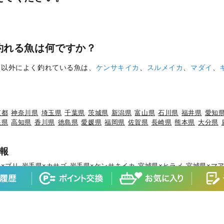
釣れる魚は何ですか？
ロ
以外によく釣れている魚は、
ケンサキイカ
、
スルメイカ
、
マダイ
、
京都
神奈川県
埼玉県
千葉県
茨城県
新潟県
富山県
石川県
福井県
愛知
根県
高知県
香川県
徳島県
愛媛県
福岡県
佐賀県
長崎県
熊本県
大分県
報
×ブリ
岩手県×カサゴ
岩手県×ケンサキイカ
宮城県×ヒラメ
宮城県×マ
×マダイ
山形県×キジハタ
山形県×ケンサキイカ
山形県×マハタ
福島県
城県×マダイ
茨城県×ブリ
茨城県×ヒラメ
茨城県×カサゴ
茨城県×ホウボ
ブリ
千葉県×マダイ
千葉県×ヒラメ
千葉県×イサキ
千葉県×カサゴ
千葉
×マダコ
東京都×サワラ
神奈川県×マアジ
神奈川県×マダイ
神奈川県×
×ブリ
新潟県×マアジ
新潟県×キダイ
新潟県×ゴマサバ
富山県×アオリ
石川県×ブリ
石川県×キジハタ
石川県×マダイ
石川県×カサゴ
石川県×