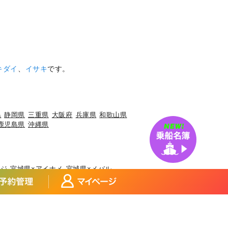
キダイ
、
イサキ
です。
県
静岡県
三重県
大阪府
兵庫県
和歌山県
鹿児島県
沖縄県
アジ
宮城県×アイナメ
宮城県×メバル
×マダイ
福島県×ヒラメ
福島県×チダイ
ウ
埼玉県×サワラ
埼玉県×タチウオ
県×マアジ
東京都×マアジ
ブリ
神奈川県×アカアマダイ
イカ
富山県×ブリ
富山県×マダイ
マアジ
福井県×ケンサキイカ