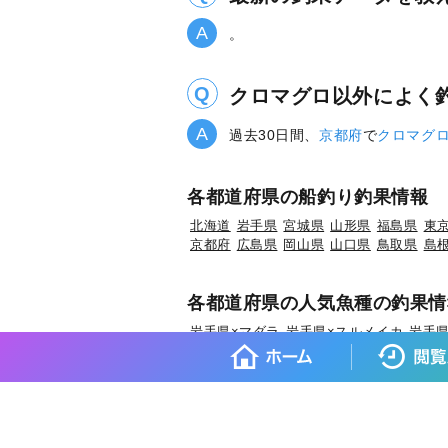
。
クロマグロ以外によく
過去30日間、
京都府
で
クロマグ
各都道府県の船釣り釣果情報
北海道
岩手県
宮城県
山形県
福島県
東
京都府
広島県
岡山県
山口県
鳥取県
島
各都道府県の人気魚種の釣果情
岩手県×マダラ
岩手県×スルメイカ
岩手県
宮城県×マコガレイ
山形県×マアジ
山形県
福島県×ウスメバル
福島県×アイナメ
茨
埼玉県×ホウボウ
埼玉県×マダイ
埼玉県×
東京都×タチウオ
東京都×シロギス
東京都
神奈川県×タチウオ
新潟県×マダイ
新潟県
富山県×キジハタ
富山県×ウッカリカサゴ