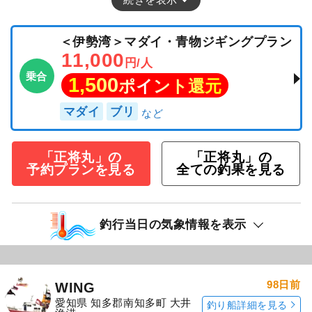
＜伊勢湾＞マダイ・青物ジギングプラン
11,000
円/人
乗合
1,500
ポイント還元
マダイ
ブリ
「正将丸」の
「正将丸」の
予約プランを見る
全ての釣果を見る
釣行当日の気象情報を表示
98日前
WING
愛知県 知多郡南知多町 大井
釣り船詳細を見る