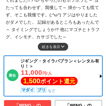
くれました!! バレちゃったのもポツポツと～ 当
たっても合わせず、我慢して～ 掛かっても慌て
ず、そこも我慢です。(;^ω^) アジはやりました
がダメでした。 記録があるところもあったんで
～ タイミングでしょうか!? 他にマゴチとトラフ
グ、イシモチ、カサゴでした～
続きを表示
ジギング・タイラバプラン＜レンタル有
り！＞
11,000
円/人
乗合
1,500
ポイント還元
マダイ
ブリ
「WING」の
「WING」の