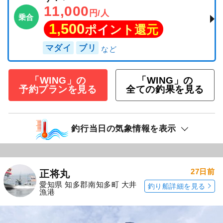
11,000
円/人
乗合
1,500
ポイント還元
マダイ
ブリ
「WING」の
「WING」の
予約プランを見る
全ての釣果を見る
釣行当日の気象情報を表示
27日前
正将丸
愛知県 知多郡南知多町 大井
釣り船詳細を見る
漁港