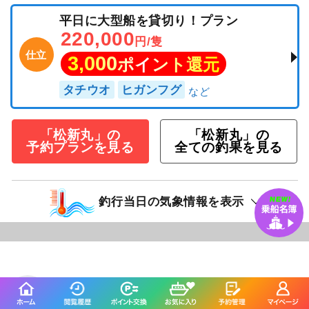
平日に大型船を貸切り！プラン
220,000
円/隻
仕立
3,000
ポイント還元
タチウオ
ヒガンフグ
「松新丸」の
「松新丸」の
予約プランを見る
全ての釣果を見る
釣行当日の気象情報を表示
102日前
正将丸
愛知県 知多郡南知多町 大井
釣り船詳細を見る