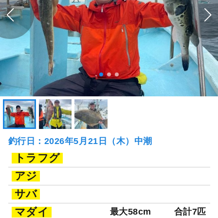
釣行日：2026年5月21日（木）中潮
トラフグ
アジ
サバ
マダイ
最大58cm
合計7匹