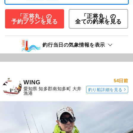
「正将丸」の
「正将丸」の
予約プランを見る
全ての釣果を見る
釣行当日の気象情報を表示
54日前
WING
愛知県 知多郡南知多町 大井
釣り船詳細を見る
漁港