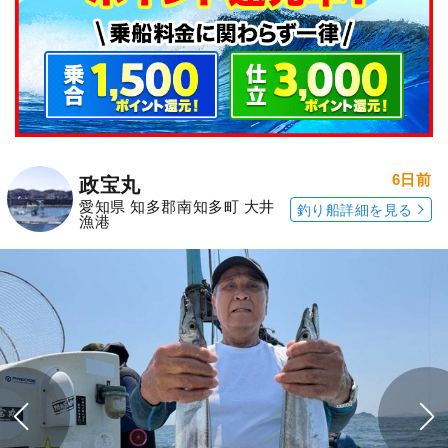
6日前
政宝丸
愛知県 知多郡南知多町 大井
釣り船詳細を見る
漁港