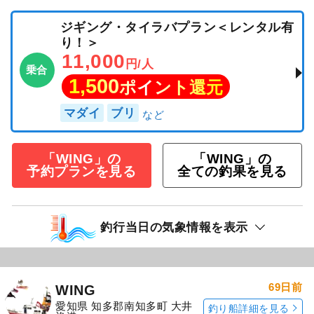
ジギング・タイラバプラン＜レンタル有
り！＞
11,000
円/人
乗合
1,500
ポイント還元
マダイ
ブリ
「WING」の
「WING」の
予約プランを見る
全ての釣果を見る
釣行当日の気象情報を表示
69日前
WING
愛知県 知多郡南知多町 大井
釣り船詳細を見る