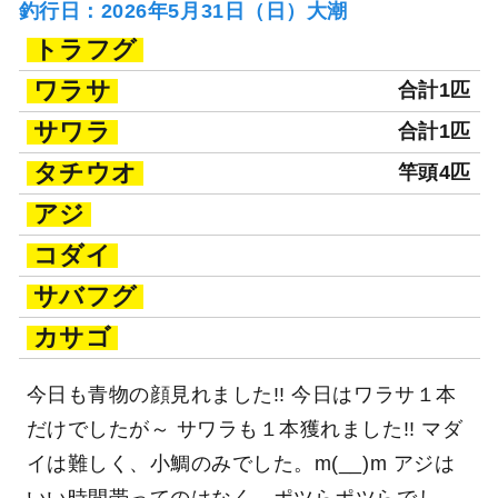
釣行日：2026年5月31日（日）大潮
トラフグ
ワラサ
合計1匹
サワラ
合計1匹
タチウオ
竿頭4匹
アジ
コダイ
サバフグ
カサゴ
今日も青物の顔見れました!! 今日はワラサ１本
だけでしたが～ サワラも１本獲れました!! マダ
イは難しく、小鯛のみでした。m(__)m アジは
いい時間帯ってのはなく、ポツらポツらでし