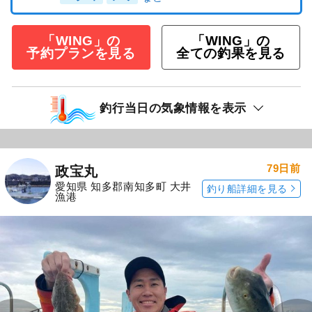
「WING」の
「WING」の
予約プランを見る
全ての釣果を見る
釣行当日の気象情報を表示
79日前
政宝丸
愛知県 知多郡南知多町 大井
釣り船詳細を見る
漁港