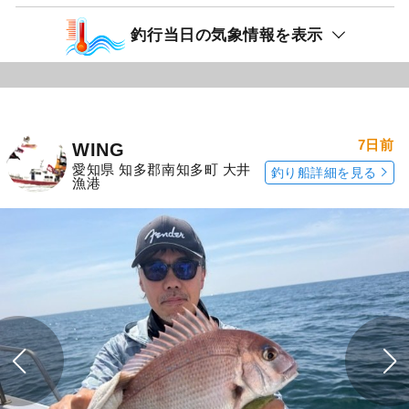
釣行当日の気象情報を表示
7日前
WING
愛知県 知多郡南知多町 大井
釣り船詳細を見る
漁港