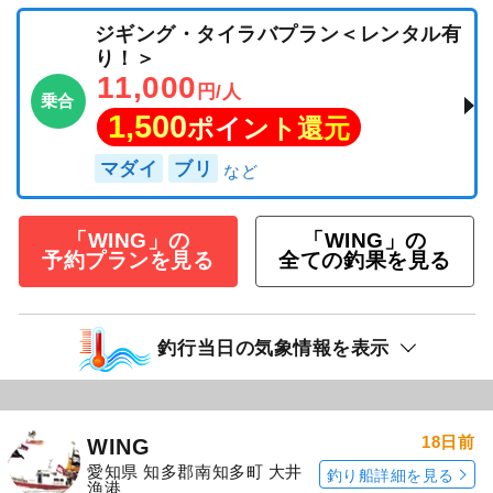
ジギング・タイラバプラン＜レンタル有
り！＞
11,000
円/人
乗合
1,500
ポイント還元
マダイ
ブリ
「WING」の
「WING」の
予約プランを見る
全ての釣果を見る
釣行当日の気象情報を表示
18日前
WING
愛知県 知多郡南知多町 大井
釣り船詳細を見る
漁港