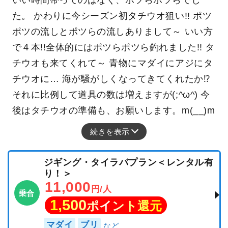
た。 かわりに今シーズン初タチウオ狙い!! ポツ
ポツの流しとポツらの流しありまして～ いい方
で４本!!全体的にはポツらポツら釣れました!! タ
チウオも来てくれて～ 青物にマダイにアジにタ
チウオに… 海が騒がしくなってきてくれたか⁉
それに比例して道具の数は増えますが(;^ω^) 今
後はタチウオの準備も、お願いします。m(__)m
続きを表示
ジギング・タイラバプラン＜レンタル有
り！＞
11,000
円/人
乗合
1,500
ポイント還元
マダイ
ブリ