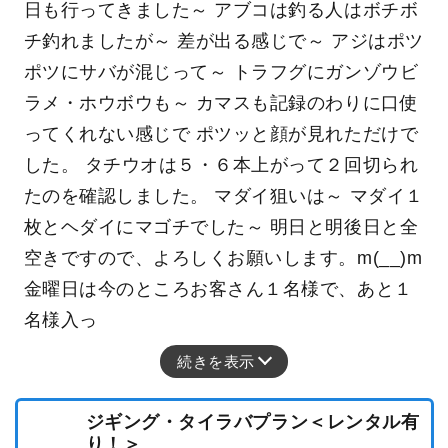
日も行ってきました～ アブコは釣る人はボチボ
チ釣れましたが～ 差が出る感じで～ アジはポツ
ポツにサバが混じって～ トラフグにガンゾウビ
ラメ・ホウボウも～ カマスも記録のわりに口使
ってくれない感じで ポツッと顔が見れただけで
した。 タチウオは５・６本上がって２回切られ
たのを確認しました。 マダイ狙いは～ マダイ１
枚とヘダイにマゴチでした～ 明日と明後日と全
空きですので、よろしくお願いします。m(__)m
金曜日は今のところお客さん１名様で、あと１
名様入っ
続きを表示
ジギング・タイラバプラン＜レンタル有
り！＞