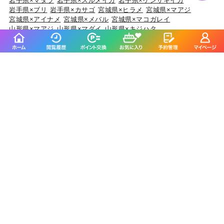
岩手県×マダラ
岩手県×スルメイカ
岩手県×ケンサキイカ
岩手県×ブリ
岩手県×カサゴ
宮城県×ヒラメ
宮城県×マアジ
宮城県×アイナメ
宮城県×メバル
宮城県×マコガレイ
山形県×マアジ
山形県×マダイ
山形県×キジハタ
山形県×ケンサキイカ
山形県×マハタ
福島県×マダイ
福島県×ヒラメ
福島県×チダイ
福島県×ウスメバル
福島県×アイナメ
茨城県×マダイ
茨城県×ブリ
茨城県×ヒラメ
茨城県×カサゴ
茨城県×ホウボウ
埼玉県×サワラ
埼玉県×タチウオ
埼玉県×ホウボウ
埼玉県×マダイ
埼玉県×マアジ
千葉県×マダイ
千葉県×ヒラメ
千葉県×イサキ
千葉県×カサゴ
千葉県×マアジ
東京都×マアジ
東京都×タチウオ
東京都×シロギス
東京都×マダコ
東京都×サワラ
神奈川県×マアジ
神奈川県×マダイ
神奈川県×ブリ
神奈川県×アカアマダイ
神奈川県×タチウオ
新潟県×マダイ
新潟県×ブリ
新潟県×マアジ
新潟県×キダイ
新潟県×ゴマサバ
富山県×アオリイカ
富山県×ブリ
富山県×マダイ
富山県×キジハタ
富山県×ウッカリカサゴ
石川県×ブリ
石川県×キジハタ
石川県×マダイ
石川県×カサゴ
石川県×マアジ
福井県×ケンサキイカ
福井県×マダイ
福井県×アオリイカ
福井県×マアジ
福井県×スルメイカ
静岡県×マダイ
静岡県×イサキ
静岡県×マアジ
静岡県×タチウオ
静岡県×ブリ
愛知県×ブリ
愛知県×マダイ
愛知県×タチウオ
愛知県×ホウボウ
愛知県×マアジ
三重県×ブリ
三重県×マダイ
三重県×ヒラメ
三重県×カサゴ
三重県×マアジ
京都府×ケンサキイカ
京都府×ブリ
京都府×マダイ
京都府×スルメイカ
京都府×アオリイカ
大阪府×マダイ