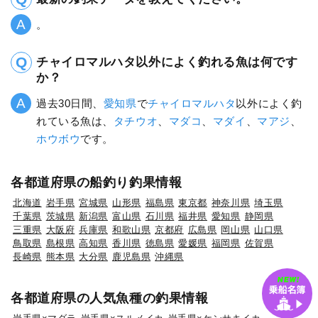
。
チャイロマルハタ以外によく釣れる魚は何です
か？
過去30日間、
愛知県
で
チャイロマルハタ
以外によく釣
れている魚は、
タチウオ
、
マダコ
、
マダイ
、
マアジ
、
ホウボウ
です。
各都道府県の船釣り釣果情報
北海道
岩手県
宮城県
山形県
福島県
東京都
神奈川県
埼玉県
千葉県
茨城県
新潟県
富山県
石川県
福井県
愛知県
静岡県
三重県
大阪府
兵庫県
和歌山県
京都府
広島県
岡山県
山口県
鳥取県
島根県
高知県
香川県
徳島県
愛媛県
福岡県
佐賀県
長崎県
熊本県
大分県
鹿児島県
沖縄県
各都道府県の人気魚種の釣果情報