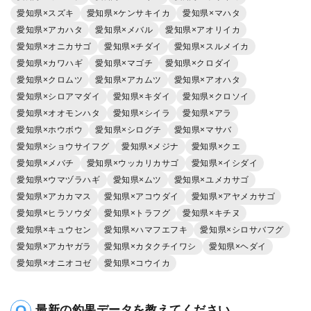
愛知県×スズキ
愛知県×ケンサキイカ
愛知県×マハタ
愛知県×アカハタ
愛知県×メバル
愛知県×アオリイカ
愛知県×オニカサゴ
愛知県×チダイ
愛知県×スルメイカ
愛知県×カワハギ
愛知県×マゴチ
愛知県×クロダイ
愛知県×クロムツ
愛知県×アカムツ
愛知県×アオハタ
愛知県×シロアマダイ
愛知県×キダイ
愛知県×クロソイ
愛知県×オオモンハタ
愛知県×シイラ
愛知県×アラ
愛知県×ホウボウ
愛知県×シログチ
愛知県×マサバ
愛知県×ショウサイフグ
愛知県×メジナ
愛知県×クエ
愛知県×メバチ
愛知県×ウッカリカサゴ
愛知県×イシダイ
愛知県×ウマヅラハギ
愛知県×ムツ
愛知県×ユメカサゴ
愛知県×アカカマス
愛知県×アコウダイ
愛知県×アヤメカサゴ
愛知県×ヒラソウダ
愛知県×トラフグ
愛知県×キチヌ
愛知県×キュウセン
愛知県×ハマフエフキ
愛知県×シロサバフグ
愛知県×アカヤガラ
愛知県×カタクチイワシ
愛知県×ヘダイ
愛知県×オニオコゼ
愛知県×コウイカ
最新の釣果データを教えてください。