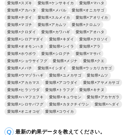
愛知県×スズキ
愛知県×ケンサキイカ
愛知県×マハタ
愛知県×アカハタ
愛知県×メバル
愛知県×オニカサゴ
愛知県×チダイ
愛知県×スルメイカ
愛知県×アオリイカ
愛知県×マゴチ
愛知県×アカムツ
愛知県×クロムツ
愛知県×クロダイ
愛知県×カワハギ
愛知県×アオハタ
愛知県×シロアマダイ
愛知県×キダイ
愛知県×クロソイ
愛知県×オオモンハタ
愛知県×シイラ
愛知県×アラ
愛知県×ホウボウ
愛知県×シログチ
愛知県×マサバ
愛知県×ショウサイフグ
愛知県×メジナ
愛知県×クエ
愛知県×メバチ
愛知県×イシダイ
愛知県×ウッカリカサゴ
愛知県×ウマヅラハギ
愛知県×ユメカサゴ
愛知県×ムツ
愛知県×アカカマス
愛知県×アコウダイ
愛知県×アヤメカサゴ
愛知県×ヒラソウダ
愛知県×トラフグ
愛知県×キチヌ
愛知県×ハマフエフキ
愛知県×キュウセン
愛知県×アカヤガラ
愛知県×シロサバフグ
愛知県×カタクチイワシ
愛知県×ヘダイ
愛知県×オニオコゼ
愛知県×コウイカ
最新の釣果データを教えてください。