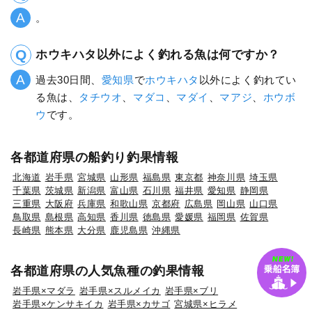
。
ホウキハタ以外によく釣れる魚は何ですか？
過去30日間、
愛知県
で
ホウキハタ
以外によく釣れてい
る魚は、
タチウオ
、
マダコ
、
マダイ
、
マアジ
、
ホウボ
ウ
です。
各都道府県の船釣り釣果情報
北海道
岩手県
宮城県
山形県
福島県
東京都
神奈川県
埼玉県
千葉県
茨城県
新潟県
富山県
石川県
福井県
愛知県
静岡県
三重県
大阪府
兵庫県
和歌山県
京都府
広島県
岡山県
山口県
鳥取県
島根県
高知県
香川県
徳島県
愛媛県
福岡県
佐賀県
長崎県
熊本県
大分県
鹿児島県
沖縄県
各都道府県の人気魚種の釣果情報
岩手県×マダラ
岩手県×スルメイカ
岩手県×ブリ
岩手県×ケンサキイカ
岩手県×カサゴ
宮城県×ヒラメ