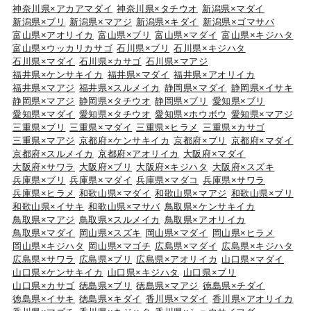
神奈川県×アカアマダイ
神奈川県×タチウオ
新潟県×マダイ
新潟県×ブリ
新潟県×マアジ
新潟県×キダイ
新潟県×ゴマサバ
富山県×アオリイカ
富山県×ブリ
富山県×マダイ
富山県×キジハタ
富山県×ウッカリカサゴ
石川県×ブリ
石川県×キジハタ
石川県×マダイ
石川県×カサゴ
石川県×マアジ
福井県×ケンサキイカ
福井県×マダイ
福井県×アオリイカ
福井県×マアジ
福井県×スルメイカ
静岡県×マダイ
静岡県×イサキ
静岡県×マアジ
静岡県×タチウオ
静岡県×ブリ
愛知県×ブリ
愛知県×マダイ
愛知県×タチウオ
愛知県×ホウボウ
愛知県×マアジ
三重県×ブリ
三重県×マダイ
三重県×ヒラメ
三重県×カサゴ
三重県×マアジ
京都府×ケンサキイカ
京都府×ブリ
京都府×マダイ
京都府×スルメイカ
京都府×アオリイカ
大阪府×マダイ
大阪府×サワラ
大阪府×ブリ
大阪府×キジハタ
大阪府×スズキ
兵庫県×ブリ
兵庫県×マダイ
兵庫県×マダコ
兵庫県×サワラ
兵庫県×ヒラメ
和歌山県×マダイ
和歌山県×マアジ
和歌山県×ブリ
和歌山県×イサキ
和歌山県×マサバ
鳥取県×ケンサキイカ
鳥取県×マアジ
鳥取県×スルメイカ
鳥取県×アオリイカ
鳥取県×マダイ
岡山県×スズキ
岡山県×マダイ
岡山県×ヒラメ
岡山県×キジハタ
岡山県×マゴチ
広島県×マダイ
広島県×キジハタ
広島県×サワラ
広島県×ブリ
広島県×アオリイカ
山口県×マダイ
山口県×ケンサキイカ
山口県×キジハタ
山口県×ブリ
山口県×カサゴ
徳島県×ブリ
徳島県×マアジ
徳島県×チダイ
徳島県×イサキ
徳島県×キダイ
香川県×マダイ
香川県×アオリイカ