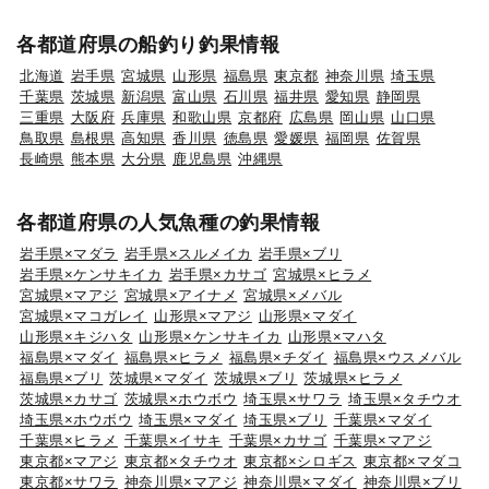
各都道府県の船釣り釣果情報
北海道
岩手県
宮城県
山形県
福島県
東京都
神奈川県
埼玉県
千葉県
茨城県
新潟県
富山県
石川県
福井県
愛知県
静岡県
三重県
大阪府
兵庫県
和歌山県
京都府
広島県
岡山県
山口県
鳥取県
島根県
高知県
香川県
徳島県
愛媛県
福岡県
佐賀県
長崎県
熊本県
大分県
鹿児島県
沖縄県
各都道府県の人気魚種の釣果情報
岩手県×マダラ
岩手県×スルメイカ
岩手県×ブリ
岩手県×ケンサキイカ
岩手県×カサゴ
宮城県×ヒラメ
宮城県×マアジ
宮城県×アイナメ
宮城県×メバル
宮城県×マコガレイ
山形県×マアジ
山形県×マダイ
山形県×キジハタ
山形県×ケンサキイカ
山形県×マハタ
福島県×マダイ
福島県×ヒラメ
福島県×チダイ
福島県×ウスメバル
福島県×ブリ
茨城県×マダイ
茨城県×ブリ
茨城県×ヒラメ
茨城県×カサゴ
茨城県×ホウボウ
埼玉県×サワラ
埼玉県×タチウオ
埼玉県×ホウボウ
埼玉県×マダイ
埼玉県×ブリ
千葉県×マダイ
千葉県×ヒラメ
千葉県×イサキ
千葉県×カサゴ
千葉県×マアジ
東京都×マアジ
東京都×タチウオ
東京都×シロギス
東京都×マダコ
東京都×サワラ
神奈川県×マアジ
神奈川県×マダイ
神奈川県×ブリ