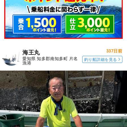
337日前
海王丸
愛知県 知多郡南知多町 片名
釣り船詳細を見る
漁港