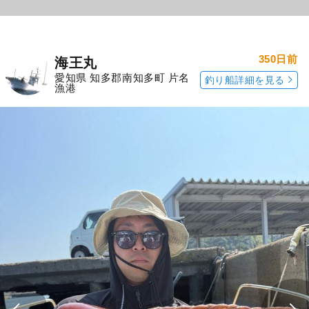
350日前
海王丸
愛知県 知多郡南知多町 片名
釣り船詳細を見る
漁港