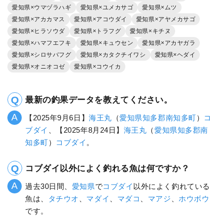
愛知県×ウマヅラハギ
愛知県×ユメカサゴ
愛知県×ムツ
愛知県×アカカマス
愛知県×アコウダイ
愛知県×アヤメカサゴ
愛知県×ヒラソウダ
愛知県×トラフグ
愛知県×キチヌ
愛知県×ハマフエフキ
愛知県×キュウセン
愛知県×アカヤガラ
愛知県×シロサバフグ
愛知県×カタクチイワシ
愛知県×ヘダイ
愛知県×オニオコゼ
愛知県×コウイカ
最新の釣果データを教えてください。
【2025年9月6日】
海王丸
（
愛知県
知多郡南知多町
）
コ
ブダイ
、【2025年8月24日】
海王丸
（
愛知県
知多郡南
知多町
）
コブダイ
。
コブダイ以外によく釣れる魚は何ですか？
過去30日間、
愛知県
で
コブダイ
以外によく釣れている
魚は、
タチウオ
、
マダイ
、
マダコ
、
マアジ
、
ホウボウ
です。