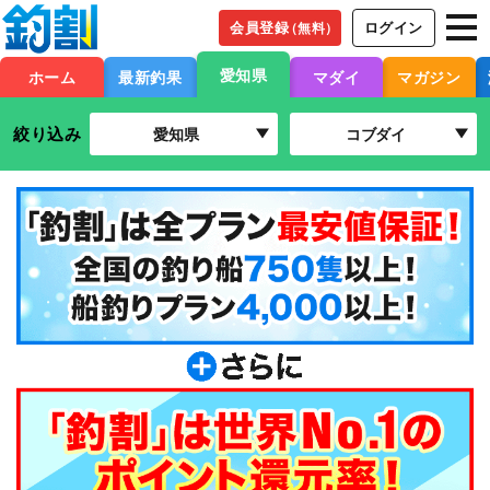
会員登録
ログイン
（無料）
愛知県
ホーム
最新釣果
マダイ
マガジン
絞り込み
愛知県
コブダイ