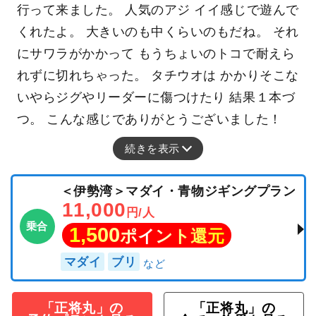
行って来ました。 人気のアジ イイ感じで遊んで
くれたよ。 大きいのも中くらいのもだね。 それ
にサワラがかかって もうちょいのトコで耐えら
れずに切れちゃった。 タチウオは かかりそこな
いやらジグやリーダーに傷つけたり 結果１本づ
つ。 こんな感じでありがとうございました！
続きを表示
＜伊勢湾＞マダイ・青物ジギングプラン
11,000
円/人
乗合
1,500
ポイント還元
マダイ
ブリ
「正将丸」の
「正将丸」の