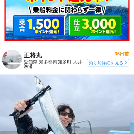
36日前
正将丸
愛知県 知多郡南知多町 大井
釣り船詳細を見る
漁港