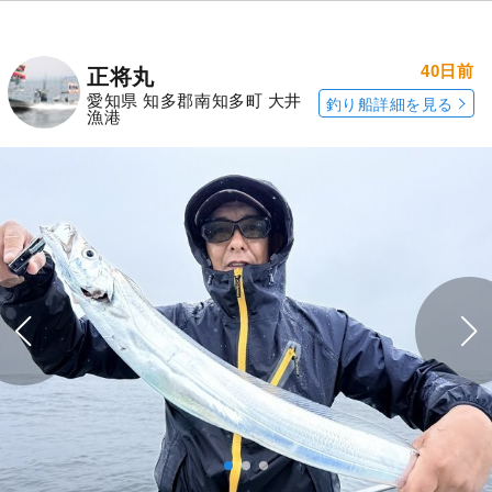
40日前
正将丸
愛知県 知多郡南知多町 大井
釣り船詳細を見る
漁港