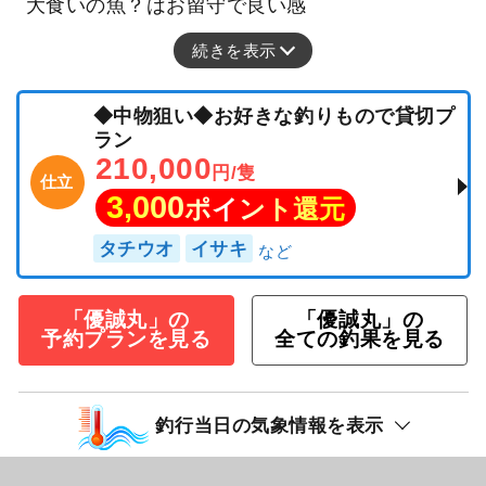
大食いの魚？はお留守で良い感
続きを表示
◆中物狙い◆お好きな釣りもので貸切プ
ラン
210,000
円/隻
仕立
3,000
ポイント還元
タチウオ
イサキ
「優誠丸」の
「優誠丸」の
予約プランを見る
全ての釣果を見る
釣行当日の気象情報を表示