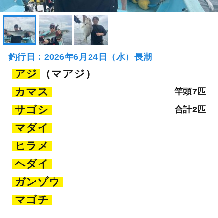
釣行日：2026年6月24日（水）長潮
アジ
（マアジ）
カマス
竿頭7匹
サゴシ
合計2匹
マダイ
ヒラメ
ヘダイ
ガンゾウ
マゴチ