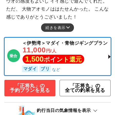
ウオの感度もよいし イイ感じで遊んでくれた。
ただ、 大物アオモノははたせんかった。 こんな
感じでありがとうございました！
続きを表示
＜伊勢湾＞マダイ・青物ジギングプラン
11,000
円/人
乗合
1,500
ポイント還元
マダイ
ブリ
「正将丸」の
「正将丸」の
予約プランを見る
全ての釣果を見る
釣行当日の気象情報を表示