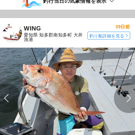
釣行当日の気象情報を表示
39日前
WING
愛知県 知多郡南知多町 大井
釣り船詳細を見る
漁港