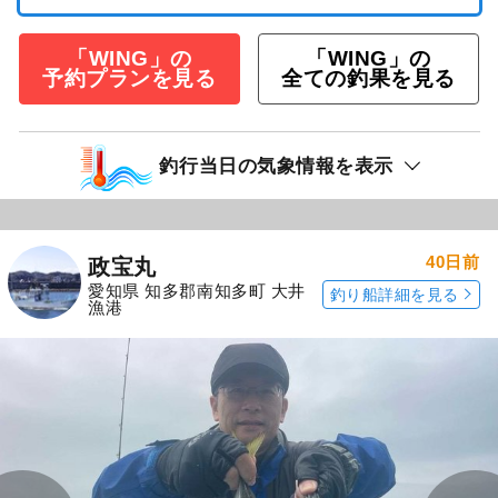
「WING」の
「WING」の
予約プランを見る
全ての釣果を見る
釣行当日の気象情報を表示
40日前
政宝丸
愛知県 知多郡南知多町 大井
釣り船詳細を見る
漁港