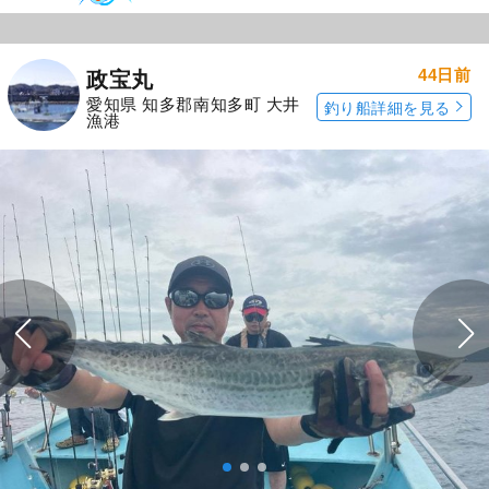
44日前
政宝丸
愛知県 知多郡南知多町 大井
釣り船詳細を見る
漁港