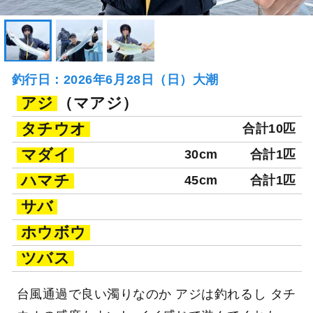
釣行日：2026年6月28日（日）大潮
アジ
（マアジ）
タチウオ
合計10匹
マダイ
30cm
合計1匹
ハマチ
45cm
合計1匹
サバ
ホウボウ
ツバス
台風通過で良い濁りなのか アジは釣れるし タチ