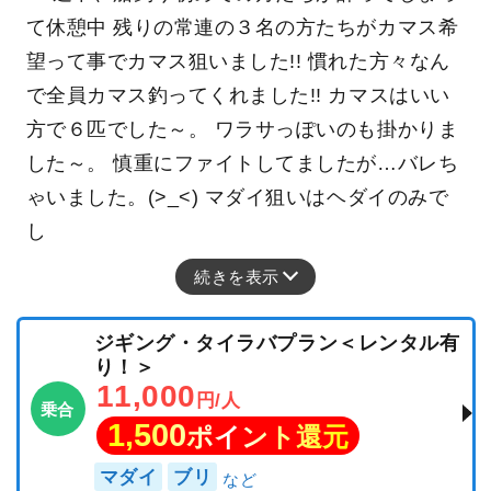
て休憩中 残りの常連の３名の方たちがカマス希
望って事でカマス狙いました!! 慣れた方々なん
で全員カマス釣ってくれました!! カマスはいい
方で６匹でした～。 ワラサっぽいのも掛かりま
した～。 慎重にファイトしてましたが…バレち
ゃいました。(>_<) マダイ狙いはヘダイのみで
し
続きを表示
ジギング・タイラバプラン＜レンタル有
り！＞
11,000
円/人
乗合
1,500
ポイント還元
マダイ
ブリ