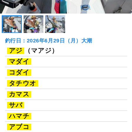
釣行日：2026年6月29日（月）大潮
アジ
（マアジ）
マダイ
コダイ
タチウオ
カマス
サバ
ハマチ
アブコ