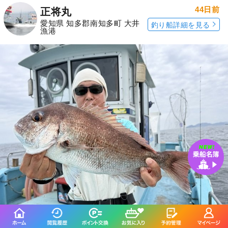
44日前
正将丸
愛知県 知多郡南知多町 大井
釣り船詳細を見る
漁港