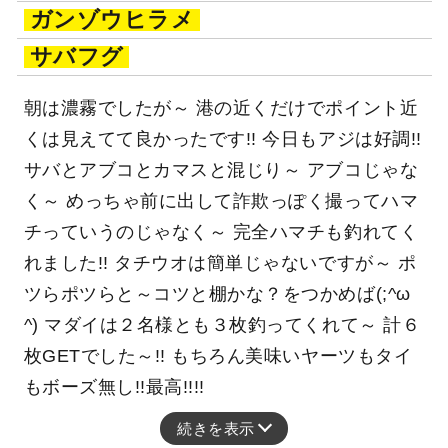
ガンゾウヒラメ
サバフグ
朝は濃霧でしたが～ 港の近くだけでポイント近
くは見えてて良かったです!! 今日もアジは好調!!
サバとアブコとカマスと混じり～ アブコじゃな
く～ めっちゃ前に出して詐欺っぽく撮ってハマ
チっていうのじゃなく～ 完全ハマチも釣れてく
れました!! タチウオは簡単じゃないですが～ ポ
ツらポツらと～コツと棚かな？をつかめば(;^ω
^) マダイは２名様とも３枚釣ってくれて～ 計６
枚GETでした～!! もちろん美味いヤーツもタイ
もボーズ無し!!最高!!!!
続きを表示