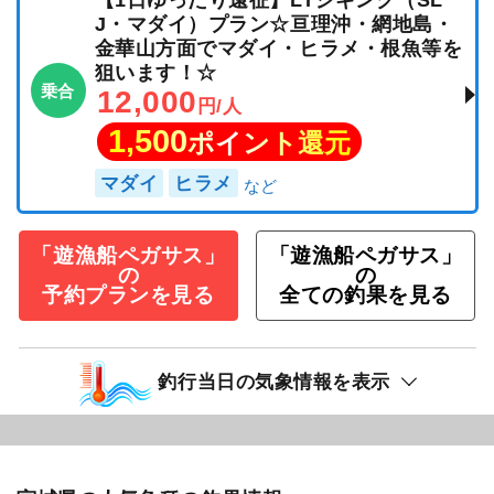
J・マダイ）プラン☆亘理沖・網地島・
金華山方面でマダイ・ヒラメ・根魚等を
狙います！☆
乗合
12,000
円/人
1,500
ポイント還元
マダイ
ヒラメ
「遊漁船ペガサス」
「遊漁船ペガサス」
の
の
予約プランを見る
全ての釣果を見る
釣行当日の気象情報を表示