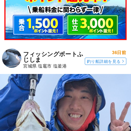
36日前
フィッシングボートふ
じしま
釣り船詳細を見る
宮城県 塩竈市 塩釜港