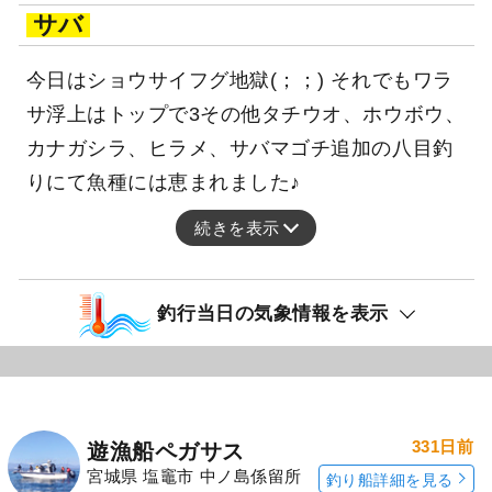
サバ
今日はショウサイフグ地獄(；；) それでもワラ
サ浮上はトップで3その他タチウオ、ホウボウ、
カナガシラ、ヒラメ、サバマゴチ追加の八目釣
りにて魚種には恵まれました♪
続きを表示
釣行当日の気象情報を表示
331日前
遊漁船ペガサス
宮城県 塩竈市 中ノ島係留所
釣り船詳細を見る