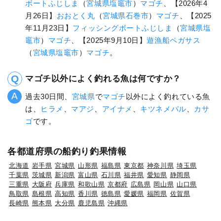
ボートふじしま
（
宮城県
塩竈市
）
マゴチ
、【2026年4
月26日】
おおとく丸
（
宮城県
石巻市
）
マゴチ
、【2025
年11月23日】
フィッシングボートふじしま
（
宮城県
塩
竈市
）
マゴチ
、【2025年9月10日】
遊漁船ペガサス
（
宮城県
塩竈市
）
マゴチ
。
マゴチ以外によく釣れる魚は何ですか？
過去30日間、
宮城県
で
マゴチ
以外によく釣れている魚
は、
ヒラメ
、
マアジ
、
アイナメ
、
キツネメバル
、
カサ
ゴ
です。
各都道府県の船釣り釣果情報
北海道
岩手県
宮城県
山形県
福島県
東京都
神奈川県
埼玉県
千葉県
茨城県
新潟県
富山県
石川県
福井県
愛知県
静岡県
三重県
大阪府
兵庫県
和歌山県
京都府
広島県
岡山県
山口県
鳥取県
島根県
高知県
香川県
徳島県
愛媛県
福岡県
佐賀県
長崎県
熊本県
大分県
鹿児島県
沖縄県