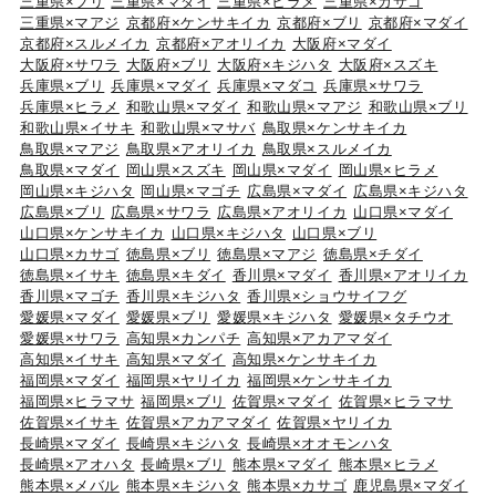
三重県×ブリ
三重県×マダイ
三重県×ヒラメ
三重県×カサゴ
三重県×マアジ
京都府×ケンサキイカ
京都府×ブリ
京都府×マダイ
京都府×スルメイカ
京都府×アオリイカ
大阪府×マダイ
大阪府×サワラ
大阪府×ブリ
大阪府×キジハタ
大阪府×スズキ
兵庫県×ブリ
兵庫県×マダイ
兵庫県×マダコ
兵庫県×サワラ
兵庫県×ヒラメ
和歌山県×マダイ
和歌山県×マアジ
和歌山県×ブリ
和歌山県×イサキ
和歌山県×マサバ
鳥取県×ケンサキイカ
鳥取県×マアジ
鳥取県×アオリイカ
鳥取県×スルメイカ
鳥取県×マダイ
岡山県×スズキ
岡山県×マダイ
岡山県×ヒラメ
岡山県×キジハタ
岡山県×マゴチ
広島県×マダイ
広島県×キジハタ
広島県×ブリ
広島県×サワラ
広島県×アオリイカ
山口県×マダイ
山口県×ケンサキイカ
山口県×キジハタ
山口県×ブリ
山口県×カサゴ
徳島県×ブリ
徳島県×マアジ
徳島県×チダイ
徳島県×イサキ
徳島県×キダイ
香川県×マダイ
香川県×アオリイカ
香川県×マゴチ
香川県×キジハタ
香川県×ショウサイフグ
愛媛県×マダイ
愛媛県×ブリ
愛媛県×キジハタ
愛媛県×タチウオ
愛媛県×サワラ
高知県×カンパチ
高知県×アカアマダイ
高知県×イサキ
高知県×マダイ
高知県×ケンサキイカ
福岡県×マダイ
福岡県×ヤリイカ
福岡県×ケンサキイカ
福岡県×ヒラマサ
福岡県×ブリ
佐賀県×マダイ
佐賀県×ヒラマサ
佐賀県×イサキ
佐賀県×アカアマダイ
佐賀県×ヤリイカ
長崎県×マダイ
長崎県×キジハタ
長崎県×オオモンハタ
長崎県×アオハタ
長崎県×ブリ
熊本県×マダイ
熊本県×ヒラメ
熊本県×メバル
熊本県×キジハタ
熊本県×カサゴ
鹿児島県×マダイ