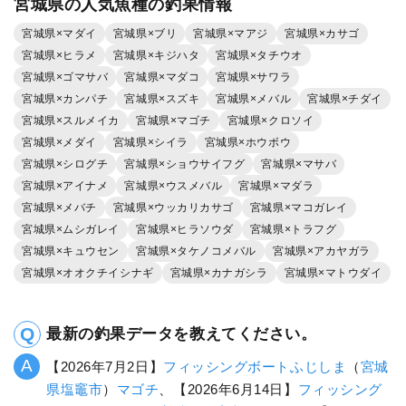
宮城県の人気魚種の釣果情報
宮城県×マダイ
宮城県×ブリ
宮城県×マアジ
宮城県×カサゴ
宮城県×ヒラメ
宮城県×キジハタ
宮城県×タチウオ
宮城県×ゴマサバ
宮城県×マダコ
宮城県×サワラ
宮城県×カンパチ
宮城県×スズキ
宮城県×メバル
宮城県×チダイ
宮城県×スルメイカ
宮城県×マゴチ
宮城県×クロソイ
宮城県×メダイ
宮城県×シイラ
宮城県×ホウボウ
宮城県×シログチ
宮城県×ショウサイフグ
宮城県×マサバ
宮城県×アイナメ
宮城県×ウスメバル
宮城県×マダラ
宮城県×メバチ
宮城県×ウッカリカサゴ
宮城県×マコガレイ
宮城県×ムシガレイ
宮城県×ヒラソウダ
宮城県×トラフグ
宮城県×キュウセン
宮城県×タケノコメバル
宮城県×アカヤガラ
宮城県×オオクチイシナギ
宮城県×カナガシラ
宮城県×マトウダイ
最新の釣果データを教えてください。
【2026年7月2日】
フィッシングボートふじしま
（
宮城
県
塩竈市
）
マゴチ
、【2026年6月14日】
フィッシング