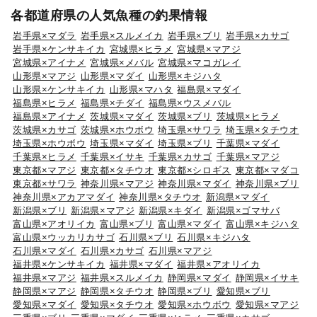
各都道府県の人気魚種の釣果情報
岩手県×マダラ
岩手県×スルメイカ
岩手県×ブリ
岩手県×カサゴ
岩手県×ケンサキイカ
宮城県×ヒラメ
宮城県×マアジ
宮城県×アイナメ
宮城県×メバル
宮城県×マコガレイ
山形県×マアジ
山形県×マダイ
山形県×キジハタ
山形県×ケンサキイカ
山形県×マハタ
福島県×マダイ
福島県×ヒラメ
福島県×チダイ
福島県×ウスメバル
福島県×アイナメ
茨城県×マダイ
茨城県×ブリ
茨城県×ヒラメ
茨城県×カサゴ
茨城県×ホウボウ
埼玉県×サワラ
埼玉県×タチウオ
埼玉県×ホウボウ
埼玉県×マダイ
埼玉県×ブリ
千葉県×マダイ
千葉県×ヒラメ
千葉県×イサキ
千葉県×カサゴ
千葉県×マアジ
東京都×マアジ
東京都×タチウオ
東京都×シロギス
東京都×マダコ
東京都×サワラ
神奈川県×マアジ
神奈川県×マダイ
神奈川県×ブリ
神奈川県×アカアマダイ
神奈川県×タチウオ
新潟県×マダイ
新潟県×ブリ
新潟県×マアジ
新潟県×キダイ
新潟県×ゴマサバ
富山県×アオリイカ
富山県×ブリ
富山県×マダイ
富山県×キジハタ
富山県×ウッカリカサゴ
石川県×ブリ
石川県×キジハタ
石川県×マダイ
石川県×カサゴ
石川県×マアジ
福井県×ケンサキイカ
福井県×マダイ
福井県×アオリイカ
福井県×マアジ
福井県×スルメイカ
静岡県×マダイ
静岡県×イサキ
静岡県×マアジ
静岡県×タチウオ
静岡県×ブリ
愛知県×ブリ
愛知県×マダイ
愛知県×タチウオ
愛知県×ホウボウ
愛知県×マアジ