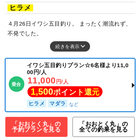
ヒラメ
４月26日イワシ五目釣り。 まったく潮流れず、
不発でした。
続きを表示
イワシ五目釣りプラン☆6名様より11,0
00円/人
11,000
円/人
乗合
1,500
ポイント還元
ヒラメ
マダラ
「おおとく丸」の
「おおとく丸」の
予約プランを見る
全ての釣果を見る