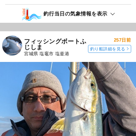
釣行当日の気象情報を表示
257日前
フィッシングボートふ
じしま
釣り船詳細を見る
宮城県 塩竈市 塩釜港