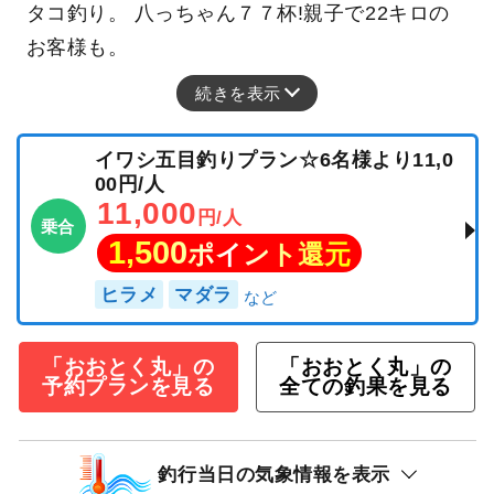
タコ釣り。 八っちゃん７７杯!親子で22キロの
お客様も。
続きを表示
イワシ五目釣りプラン☆6名様より11,0
00円/人
11,000
円/人
乗合
1,500
ポイント還元
ヒラメ
マダラ
「おおとく丸」の
「おおとく丸」の
予約プランを見る
全ての釣果を見る
釣行当日の気象情報を表示