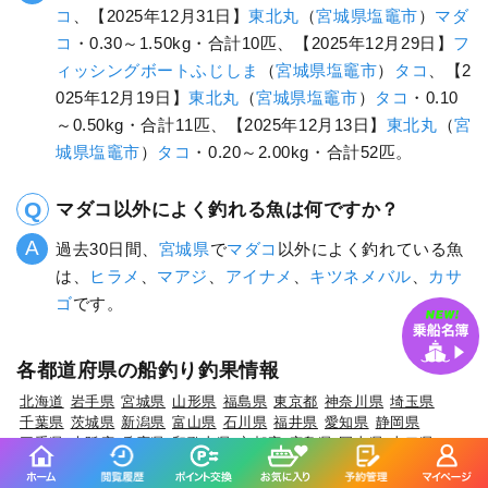
コ
、【2025年12月31日】
東北丸
（
宮城県
塩竈市
）
マダ
コ
・0.30～1.50kg・合計10匹、【2025年12月29日】
フ
ィッシングボートふじしま
（
宮城県
塩竈市
）
タコ
、【2
025年12月19日】
東北丸
（
宮城県
塩竈市
）
タコ
・0.10
～0.50kg・合計11匹、【2025年12月13日】
東北丸
（
宮
城県
塩竈市
）
タコ
・0.20～2.00kg・合計52匹。
マダコ以外によく釣れる魚は何ですか？
過去30日間、
宮城県
で
マダコ
以外によく釣れている魚
は、
ヒラメ
、
マアジ
、
アイナメ
、
キツネメバル
、
カサ
ゴ
です。
各都道府県の船釣り釣果情報
北海道
岩手県
宮城県
山形県
福島県
東京都
神奈川県
埼玉県
千葉県
茨城県
新潟県
富山県
石川県
福井県
愛知県
静岡県
三重県
大阪府
兵庫県
和歌山県
京都府
広島県
岡山県
山口県
鳥取県
島根県
高知県
香川県
徳島県
愛媛県
福岡県
佐賀県
長崎県
熊本県
大分県
鹿児島県
沖縄県