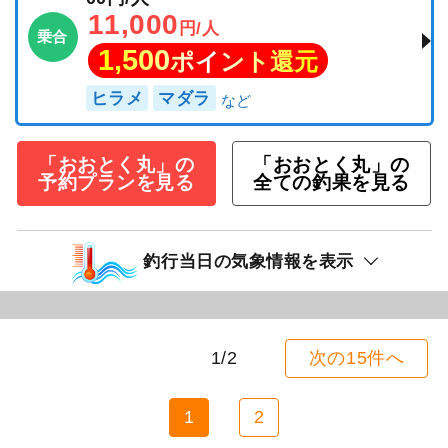
11,000
円/人
乗合
1,500
ポイント還元
ヒラメ
マダラ
「おおとく丸」の
「おおとく丸」の
予約プランを見る
全ての釣果を見る
釣行当日の気象情報を表示
1/2
次の15件へ
1
2