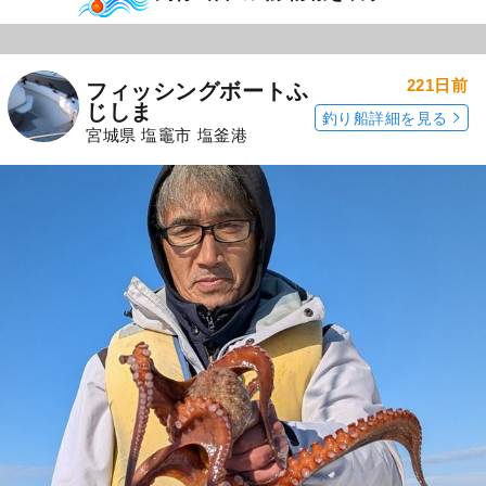
221日前
フィッシングボートふ
じしま
釣り船詳細を見る
宮城県 塩竈市 塩釜港