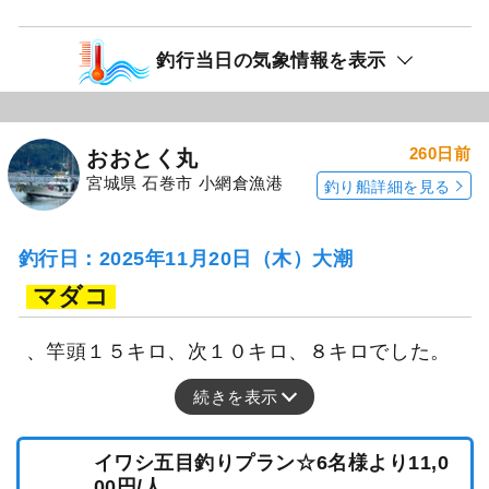
釣行当日の気象情報を表示
260日前
おおとく丸
宮城県 石巻市 小網倉漁港
釣り船詳細を見る
釣行日：2025年11月20日（木）大潮
マダコ
、竿頭１５キロ、次１０キロ、８キロでした。
続きを表示
イワシ五目釣りプラン☆6名様より11,0
00円/人