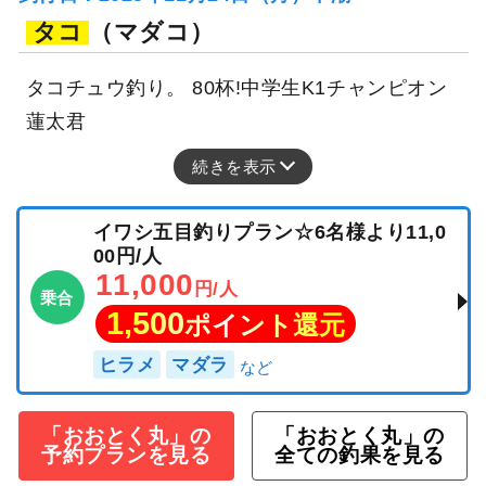
タコ
（マダコ）
タコチュウ釣り。 80杯!中学生K1チャンピオン
蓮太君
続きを表示
イワシ五目釣りプラン☆6名様より11,0
00円/人
11,000
円/人
乗合
1,500
ポイント還元
ヒラメ
マダラ
「おおとく丸」の
「おおとく丸」の
予約プランを見る
全ての釣果を見る