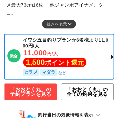
メ最大73cm16枚。 他ジャンボアイナメ、タ
コ。
続きを表示
イワシ五目釣りプラン☆6名様より11,0
00円/人
11,000
円/人
乗合
1,500
ポイント還元
ヒラメ
マダラ
「おおとく丸」の
「おおとく丸」の
予約プランを見る
全ての釣果を見る
釣行当日の気象情報を表示