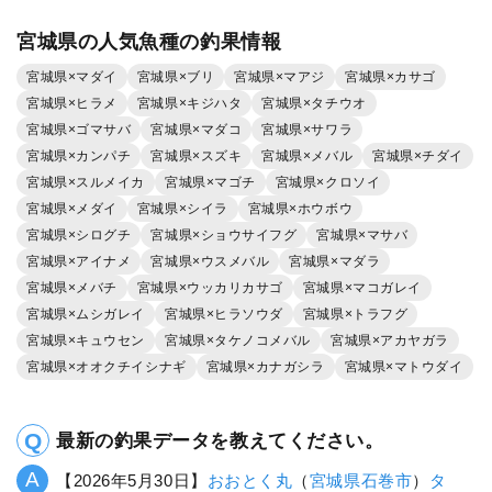
宮城県の人気魚種の釣果情報
宮城県×マダイ
宮城県×ブリ
宮城県×マアジ
宮城県×カサゴ
宮城県×ヒラメ
宮城県×キジハタ
宮城県×タチウオ
宮城県×ゴマサバ
宮城県×マダコ
宮城県×サワラ
宮城県×カンパチ
宮城県×スズキ
宮城県×メバル
宮城県×チダイ
宮城県×スルメイカ
宮城県×マゴチ
宮城県×クロソイ
宮城県×メダイ
宮城県×シイラ
宮城県×ホウボウ
宮城県×シログチ
宮城県×ショウサイフグ
宮城県×マサバ
宮城県×アイナメ
宮城県×ウスメバル
宮城県×マダラ
宮城県×メバチ
宮城県×ウッカリカサゴ
宮城県×マコガレイ
宮城県×ムシガレイ
宮城県×ヒラソウダ
宮城県×トラフグ
宮城県×キュウセン
宮城県×タケノコメバル
宮城県×アカヤガラ
宮城県×オオクチイシナギ
宮城県×カナガシラ
宮城県×マトウダイ
最新の釣果データを教えてください。
【2026年5月30日】
おおとく丸
（
宮城県
石巻市
）
タ