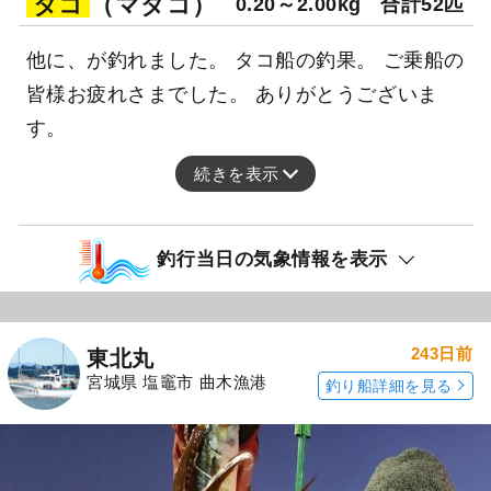
タコ
（マダコ）
0.20～2.00kg
合計52匹
他に、が釣れました。 タコ船の釣果。 ご乗船の
皆様お疲れさまでした。 ありがとうございま
す。
続きを表示
釣行当日の気象情報を表示
243日前
東北丸
宮城県 塩竈市 曲木漁港
釣り船詳細を見る