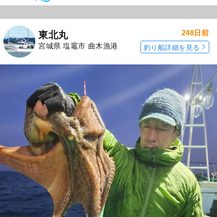
248日前
東北丸
宮城県 塩竈市 曲木漁港
釣り船詳細を見る