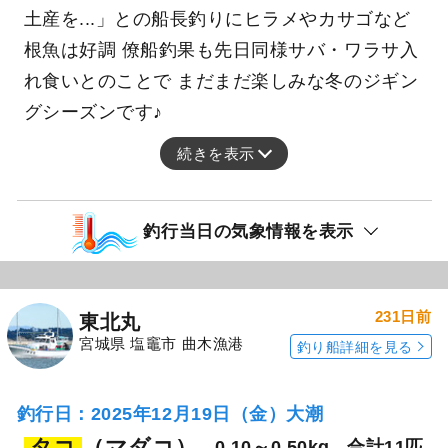
土産を...」との船長釣りにヒラメやカサゴなど
根魚は好調 僚船釣果も先日同様サバ・ワラサ入
れ食いとのことで まだまだ楽しみな冬のジギン
グシーズンです♪
続きを表示
釣行当日の気象情報を表示
231日前
東北丸
宮城県 塩竈市 曲木漁港
釣り船詳細を見る
釣行日：2025年12月19日（金）大潮
タコ
（マダコ）
0.10～0.50kg
合計11匹