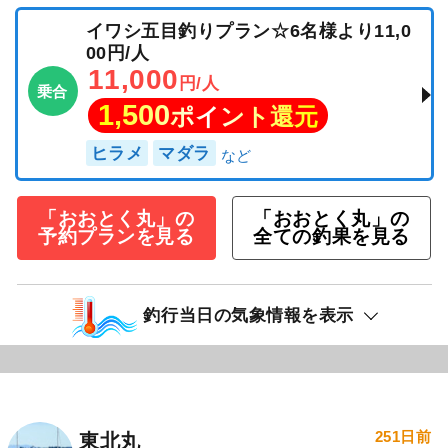
イワシ五目釣りプラン☆6名様より11,0
00円/人
11,000
円/人
乗合
1,500
ポイント還元
ヒラメ
マダラ
「おおとく丸」の
「おおとく丸」の
予約プランを見る
全ての釣果を見る
釣行当日の気象情報を表示
251日前
東北丸