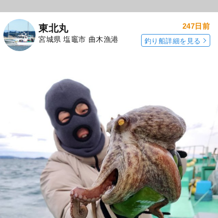
247日前
東北丸
宮城県 塩竈市 曲木漁港
釣り船詳細を見る