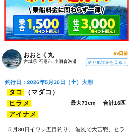
69日前
おおとく丸
宮城県 石巻市 小網倉漁港
釣り船詳細を見る
釣行日：2026年5月30日（土）大潮
タコ
（マダコ）
ヒラメ
最大73cm
合計16匹
アイナメ
５月30日イワシ五目釣り。 波風で大苦戦、ヒラ