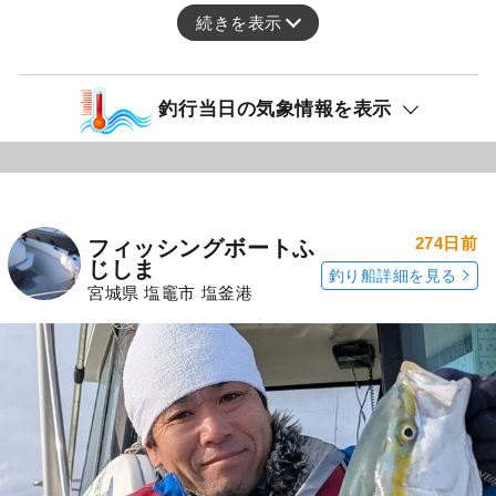
続きを表示
釣行当日の気象情報を表示
274日前
フィッシングボートふ
じしま
釣り船詳細を見る
宮城県 塩竈市 塩釜港