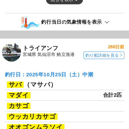
釣行当日の気象情報を表示
288日前
トライアンフ
宮城県 気仙沼市 鮪立漁港
釣り船詳細を見る
釣行日：2025年10月25日（土）中潮
サバ
（マサバ）
マダイ
合計2匹
カサゴ
ウッカリカサゴ
オオゴンムラソイ