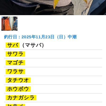
釣行日：2025年11月23日（日）中潮
サバ
（マサバ）
サワラ
マゴチ
ワラサ
タチウオ
ホウボウ
カナガシラ