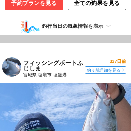
予約プランを見る
全ての釣果を見る
釣行当日の気象情報を表示
337日前
フィッシングボートふ
じしま
釣り船詳細を見る
宮城県 塩竈市 塩釜港