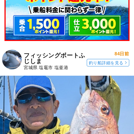
84日前
フィッシングボートふ
じしま
釣り船詳細を見る
宮城県 塩竈市 塩釜港