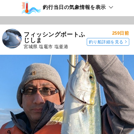
釣行当日の気象情報を表示
259日前
フィッシングボートふ
じしま
釣り船詳細を見る
宮城県 塩竈市 塩釜港