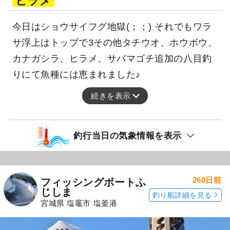
ヒラメ
今日はショウサイフグ地獄(；；) それでもワラ
サ浮上はトップで3その他タチウオ、ホウボウ、
カナガシラ、ヒラメ、サバマゴチ追加の八目釣
りにて魚種には恵まれました♪
続きを表示
釣行当日の気象情報を表示
260日前
フィッシングボートふ
じしま
釣り船詳細を見る
宮城県 塩竈市 塩釜港