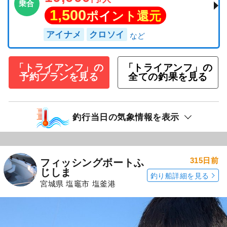
乗合
1,500
ポイント還元
アイナメ
クロソイ
「トライアンフ」の
「トライアンフ」の
予約プランを見る
全ての釣果を見る
釣行当日の気象情報を表示
315日前
フィッシングボートふ
じしま
釣り船詳細を見る
宮城県 塩竈市 塩釜港