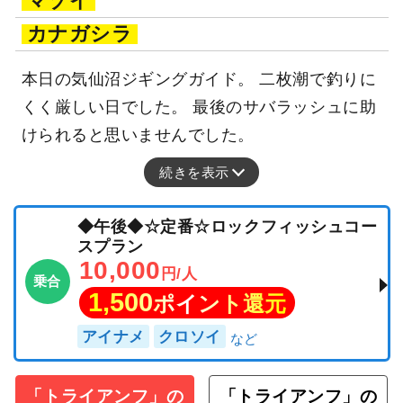
マゾイ
カナガシラ
本日の気仙沼ジギングガイド。 二枚潮で釣りに
くく厳しい日でした。 最後のサバラッシュに助
けられると思いませんでした。
続きを表示
◆午後◆☆定番☆ロックフィッシュコー
スプラン
10,000
円/人
乗合
1,500
ポイント還元
アイナメ
クロソイ
「トライアンフ」の
「トライアンフ」の