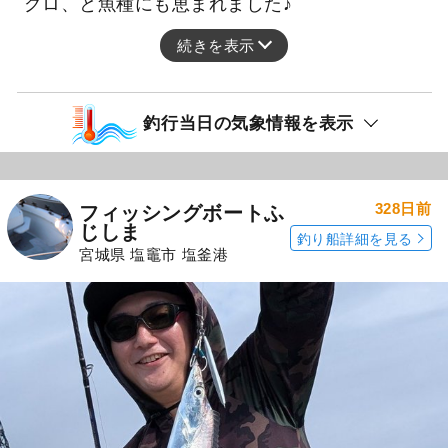
グロ、と魚種にも恵まれました♪
続きを表示
釣行当日の気象情報を表示
328日前
フィッシングボートふ
じしま
釣り船詳細を見る
宮城県 塩竈市 塩釜港