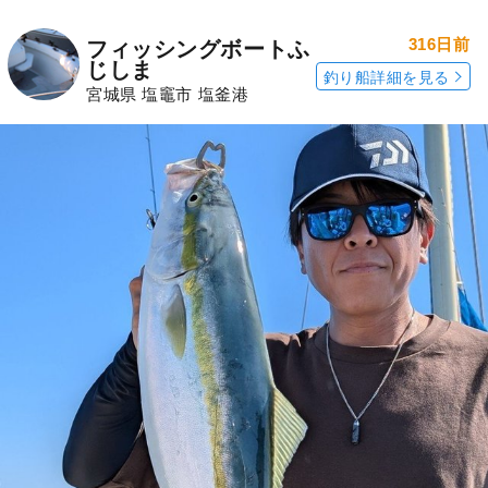
316日前
フィッシングボートふ
じしま
釣り船詳細を見る
宮城県 塩竈市 塩釜港