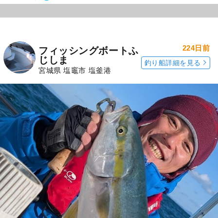
224日前
フィッシングボートふ
じしま
釣り船詳細を見る
宮城県 塩竈市 塩釜港