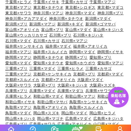
千葉県×ヒラメ
千葉県×イサキ
千葉県×カサゴ
千葉県×マアジ
東京都×マアジ
東京都×タチウオ
東京都×シロギス
東京都×マダコ
東京都×サワラ
神奈川県×マアジ
神奈川県×マダイ
神奈川県×ブリ
神奈川県×アカアマダイ
神奈川県×タチウオ
新潟県×マダイ
新潟県×ブリ
新潟県×マアジ
新潟県×キダイ
新潟県×ゴマサバ
富山県×アオリイカ
富山県×ブリ
富山県×マダイ
富山県×キジハタ
富山県×ウッカリカサゴ
石川県×ブリ
石川県×キジハタ
石川県×マダイ
石川県×カサゴ
石川県×マアジ
福井県×ケンサキイカ
福井県×マダイ
福井県×アオリイカ
福井県×マアジ
福井県×スルメイカ
静岡県×マダイ
静岡県×イサキ
静岡県×マアジ
静岡県×タチウオ
静岡県×ブリ
愛知県×ブリ
愛知県×マダイ
愛知県×タチウオ
愛知県×ホウボウ
愛知県×マアジ
三重県×ブリ
三重県×マダイ
三重県×ヒラメ
三重県×カサゴ
三重県×マアジ
京都府×ケンサキイカ
京都府×ブリ
京都府×マダイ
京都府×スルメイカ
京都府×アオリイカ
大阪府×マダイ
大阪府×サワラ
大阪府×ブリ
大阪府×キジハタ
大阪府×スズキ
兵庫県×ブリ
兵庫県×マダイ
兵庫県×マダコ
兵庫県×サワラ
兵庫県×ヒラメ
和歌山県×マダイ
和歌山県×マアジ
和歌山県×ブリ
和歌山県×イサキ
和歌山県×マサバ
鳥取県×ケンサキイカ
鳥取県×マアジ
鳥取県×アオリイカ
鳥取県×スルメイカ
鳥取県×マダイ
岡山県×スズキ
岡山県×マダイ
岡山県×ヒラメ
岡山県×キジハタ
岡山県×マゴチ
広島県×マダイ
広島県×キジハタ
広島県×ブリ
広島県×サワラ
広島県×アオリイカ
山口県×マダイ
山口県×ケンサキイカ
山口県×キジハタ
山口県×ヒラマサ