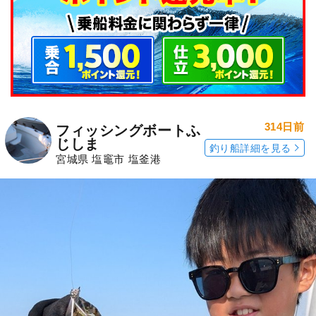
314日前
フィッシングボートふ
じしま
釣り船詳細を見る
宮城県 塩竈市 塩釜港