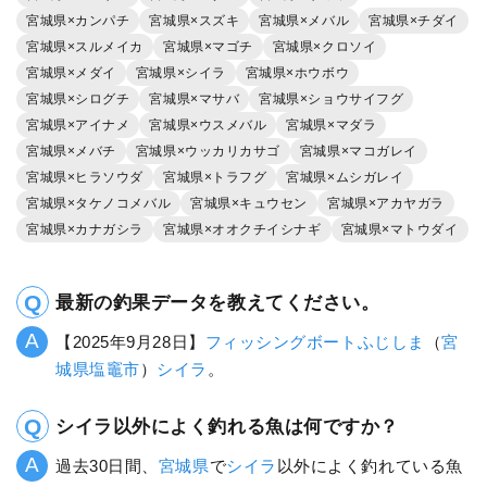
宮城県×カンパチ
宮城県×スズキ
宮城県×メバル
宮城県×チダイ
宮城県×スルメイカ
宮城県×マゴチ
宮城県×クロソイ
宮城県×メダイ
宮城県×シイラ
宮城県×ホウボウ
宮城県×シログチ
宮城県×マサバ
宮城県×ショウサイフグ
宮城県×アイナメ
宮城県×ウスメバル
宮城県×マダラ
宮城県×メバチ
宮城県×ウッカリカサゴ
宮城県×マコガレイ
宮城県×ヒラソウダ
宮城県×トラフグ
宮城県×ムシガレイ
宮城県×タケノコメバル
宮城県×キュウセン
宮城県×アカヤガラ
宮城県×カナガシラ
宮城県×オオクチイシナギ
宮城県×マトウダイ
最新の釣果データを教えてください。
【2025年9月28日】
フィッシングボートふじしま
（
宮
城県
塩竈市
）
シイラ
。
シイラ以外によく釣れる魚は何ですか？
過去30日間、
宮城県
で
シイラ
以外によく釣れている魚