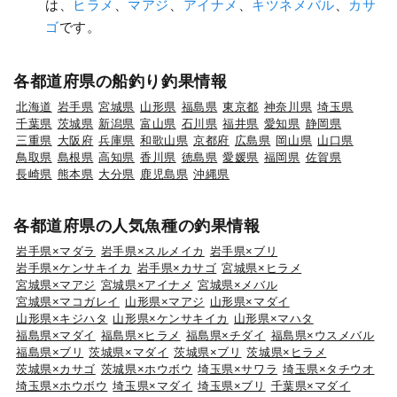
は、
ヒラメ
、
マアジ
、
アイナメ
、
キツネメバル
、
カサ
ゴ
です。
各都道府県の船釣り釣果情報
北海道
岩手県
宮城県
山形県
福島県
東京都
神奈川県
埼玉県
千葉県
茨城県
新潟県
富山県
石川県
福井県
愛知県
静岡県
三重県
大阪府
兵庫県
和歌山県
京都府
広島県
岡山県
山口県
鳥取県
島根県
高知県
香川県
徳島県
愛媛県
福岡県
佐賀県
長崎県
熊本県
大分県
鹿児島県
沖縄県
各都道府県の人気魚種の釣果情報
岩手県×マダラ
岩手県×スルメイカ
岩手県×ブリ
岩手県×ケンサキイカ
岩手県×カサゴ
宮城県×ヒラメ
宮城県×マアジ
宮城県×アイナメ
宮城県×メバル
宮城県×マコガレイ
山形県×マアジ
山形県×マダイ
山形県×キジハタ
山形県×ケンサキイカ
山形県×マハタ
福島県×マダイ
福島県×ヒラメ
福島県×チダイ
福島県×ウスメバル
福島県×ブリ
茨城県×マダイ
茨城県×ブリ
茨城県×ヒラメ
茨城県×カサゴ
茨城県×ホウボウ
埼玉県×サワラ
埼玉県×タチウオ
埼玉県×ホウボウ
埼玉県×マダイ
埼玉県×ブリ
千葉県×マダイ