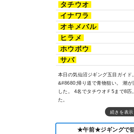
タチウオ
イナワラ
オキメバル
ヒラメ
ホウボウ
サバ
本日の気仙沼ジギング五目ガイド
&#8680;帰り道で青物狙い。 
した。 4名でタチウオＦ5まで8匹
た。
続きを表示