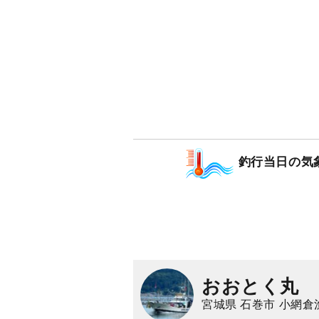
釣行当日の気
おおとく丸
宮城県 石巻市 小網倉