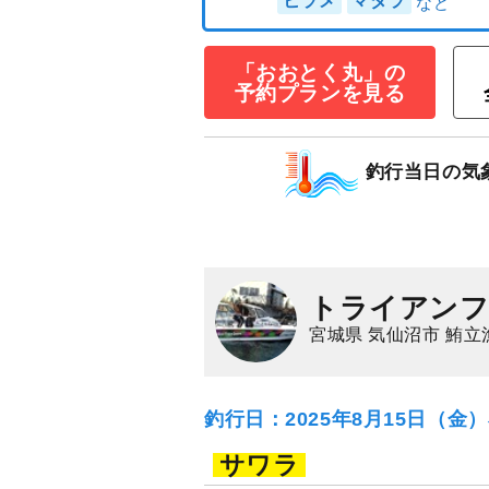
イワシ五目釣りプラ
「おおとく丸」の
0円/人
予約プランを見る
11,000
円/人
乗合
1,500
ポイン
釣行当日の気
ヒラメ
マダラ
トライアン
宮城県 気仙沼市 鮪立
釣行日：2025年8月15日（金
サワラ