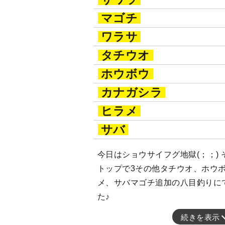
マゴチ
ワラサ
タチウオ
ホウボウ
カナガシラ
ヒラメ
サバ
今日はショウサイフグ地獄(；；)
トップで3その他タチウオ、ホウ
メ、サバマゴチ追加の八目釣りに
た♪
続きを表示