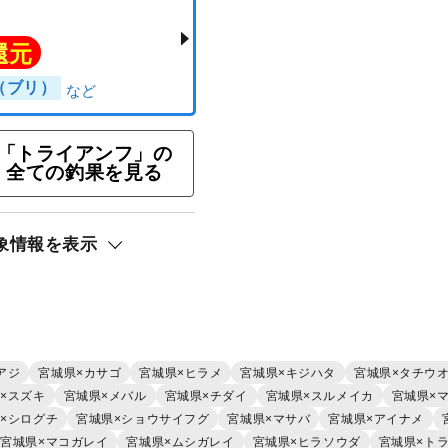
「トライアンフ」の
全ての釣果を見る
象情報を表示
で狙う♪青物釣りプラン
ト還元
ラサ（ブリ）
アジ
宮城県×カサゴ
宮城県×ヒラメ
宮城県×キジハタ
宮城県×タチウ
×スズキ
宮城県×メバル
宮城県×チダイ
宮城県×スルメイカ
宮城県×
×シログチ
宮城県×ショウサイフグ
宮城県×マサバ
宮城県×アイナメ
宮城県×マコガレイ
宮城県×ムシガレイ
宮城県×ヒラソウダ
宮城県×ト