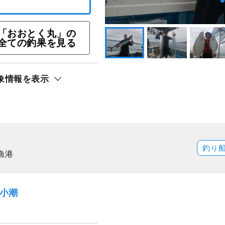
ン☆6名様より11,00
「おおとく丸」の
全ての釣果を見る
ト還元
象情報を表示
フ
釣り
漁港
）小潮