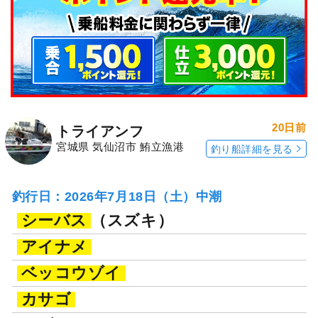
20日前
トライアンフ
宮城県 気仙沼市 鮪立漁港
釣り船詳細を見る
釣行日：2026年7月18日（土）中潮
シーバス
（スズキ）
アイナメ
ベッコウゾイ
カサゴ