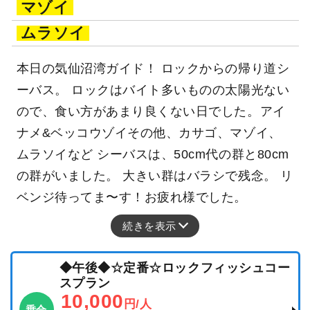
マゾイ
ムラソイ
本日の気仙沼湾ガイド！ ロックからの帰り道シ
ーバス。 ロックはバイト多いものの太陽光ない
ので、食い方があまり良くない日でした。アイ
ナメ&ベッコウゾイその他、カサゴ、マゾイ、
ムラソイなど シーバスは、50cm代の群と80cm
の群がいました。 大きい群はバラシで残念。 リ
ベンジ待ってま〜す！お疲れ様でした。
続きを表示
◆午後◆☆定番☆ロックフィッシュコー
スプラン
10,000
円/人
乗合