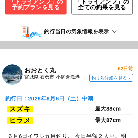
「トライアンフ」の
「トライアンフ」の
予約プランを見る
全ての釣果を見る
釣行当日の気象情報を表示
62日前
おおとく丸
宮城県 石巻市 小網倉漁港
釣り船詳細を見る
釣行日：2026年6月6日（土）中潮
スズキ
最大88cm
ヒラメ
最大87cm
６月6日イワシ五目釣り。 今日半額２人り。明