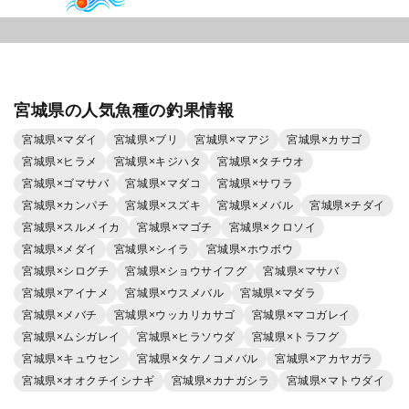
宮城県の人気魚種の釣果情報
宮城県×マダイ
宮城県×ブリ
宮城県×マアジ
宮城県×カサゴ
宮城県×ヒラメ
宮城県×キジハタ
宮城県×タチウオ
宮城県×ゴマサバ
宮城県×マダコ
宮城県×サワラ
宮城県×カンパチ
宮城県×スズキ
宮城県×メバル
宮城県×チダイ
宮城県×スルメイカ
宮城県×マゴチ
宮城県×クロソイ
宮城県×メダイ
宮城県×シイラ
宮城県×ホウボウ
宮城県×シログチ
宮城県×ショウサイフグ
宮城県×マサバ
宮城県×アイナメ
宮城県×ウスメバル
宮城県×マダラ
宮城県×メバチ
宮城県×ウッカリカサゴ
宮城県×マコガレイ
宮城県×ムシガレイ
宮城県×ヒラソウダ
宮城県×トラフグ
宮城県×キュウセン
宮城県×タケノコメバル
宮城県×アカヤガラ
宮城県×オオクチイシナギ
宮城県×カナガシラ
宮城県×マトウダイ