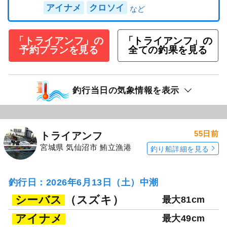
アイナメ
クロソイ
「トライアンフ」の
「トライアンフ」の
予約プランを見る
全ての釣果を見る
釣行当日の気象情報を表示
55日前
トライアンフ
宮城県 気仙沼市 鮪立漁港
釣り船詳細を見る
釣行日：2026年6月13日（土）中潮
シーバス
（スズキ）
最大81cm
アイナメ
最大49cm