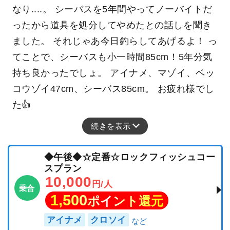
なり....。 シーバスを5年間やってノーバイトだ
ったから道具を処分してやめたとの話しを聞き
ました。 それじゃあ今日釣らしてあげるよ！ っ
てことで、シーバスも小一時間85cm！5年分気
持ち良かったでしょ。 アイナメ、マゾイ、ベッ
コウゾイ47cm、シーバス85cm。 お疲れ様でし
た👍
続きを表示
◆午後◆☆定番☆ロックフィッシュコー
スプラン
10,000
円/人
乗合
1,500
ポイント還元
アイナメ
クロソイ