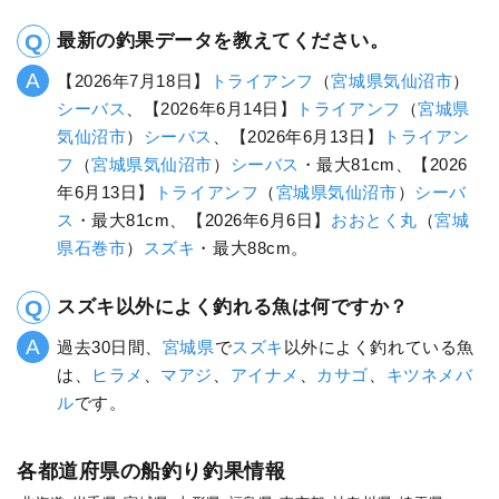
最新の釣果データを教えてください。
【2026年7月18日】
トライアンフ
（
宮城県
気仙沼市
）
シーバス
、【2026年6月14日】
トライアンフ
（
宮城県
気仙沼市
）
シーバス
、【2026年6月13日】
トライアン
フ
（
宮城県
気仙沼市
）
シーバス
・最大81cm、【2026
年6月13日】
トライアンフ
（
宮城県
気仙沼市
）
シーバ
ス
・最大81cm、【2026年6月6日】
おおとく丸
（
宮城
県
石巻市
）
スズキ
・最大88cm。
スズキ以外によく釣れる魚は何ですか？
過去30日間、
宮城県
で
スズキ
以外によく釣れている魚
は、
ヒラメ
、
マアジ
、
アイナメ
、
カサゴ
、
キツネメバ
ル
です。
各都道府県の船釣り釣果情報