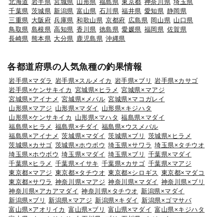
北海道
岩手県
宮城県
山形県
福島県
東京都
神奈川県
埼玉県
千葉県
茨城県
新潟県
富山県
石川県
福井県
愛知県
静岡県
三重県
大阪府
兵庫県
和歌山県
京都府
広島県
岡山県
山口県
鳥取県
島根県
高知県
香川県
徳島県
愛媛県
福岡県
佐賀県
長崎県
熊本県
大分県
鹿児島県
沖縄県
各都道府県の人気魚種の釣果情報
岩手県×マダラ
岩手県×スルメイカ
岩手県×ブリ
岩手県×カサゴ
岩手県×ケンサキイカ
宮城県×ヒラメ
宮城県×マアジ
宮城県×アイナメ
宮城県×メバル
宮城県×マコガレイ
山形県×マアジ
山形県×マダイ
山形県×キジハタ
山形県×ケンサキイカ
山形県×マハタ
福島県×マダイ
福島県×ヒラメ
福島県×チダイ
福島県×ウスメバル
福島県×アイナメ
茨城県×マダイ
茨城県×ブリ
茨城県×ヒラメ
茨城県×カサゴ
茨城県×ホウボウ
埼玉県×サワラ
埼玉県×タチウオ
埼玉県×ホウボウ
埼玉県×マダイ
埼玉県×ブリ
千葉県×マダイ
千葉県×ヒラメ
千葉県×イサキ
千葉県×カサゴ
千葉県×マアジ
東京都×マアジ
東京都×タチウオ
東京都×シロギス
東京都×マダコ
東京都×サワラ
神奈川県×マアジ
神奈川県×マダイ
神奈川県×ブリ
神奈川県×アカアマダイ
神奈川県×タチウオ
新潟県×マダイ
新潟県×ブリ
新潟県×マアジ
新潟県×キダイ
新潟県×ゴマサバ
富山県×アオリイカ
富山県×ブリ
富山県×マダイ
富山県×キジハタ