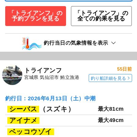
「トライアンフ」の
「トライアンフ」の
予約プランを見る
全ての釣果を見る
釣行当日の気象情報を表示
55日前
トライアンフ
宮城県 気仙沼市 鮪立漁港
釣り船詳細を見る
釣行日：2026年6月13日（土）中潮
シーバス
（スズキ）
最大81cm
アイナメ
最大49cm
ベッコウゾイ