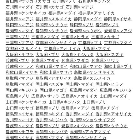
富山県×ウッカリカサゴ
石川県×ブリ
石川県×キジハタ
石川県×マダイ
石川県×カサゴ
石川県×マアジ
福井県×ケンサキイカ
福井県×マダイ
福井県×アオリイカ
福井県×マアジ
福井県×スルメイカ
静岡県×マダイ
静岡県×イサキ
静岡県×マアジ
静岡県×タチウオ
静岡県×ブリ
愛知県×ブリ
愛知県×マダイ
愛知県×タチウオ
愛知県×ホウボウ
愛知県×マアジ
三重県×ブリ
三重県×マダイ
三重県×ヒラメ
三重県×カサゴ
三重県×マアジ
京都府×ケンサキイカ
京都府×ブリ
京都府×マダイ
京都府×スルメイカ
京都府×アオリイカ
大阪府×マダイ
大阪府×サワラ
大阪府×ブリ
大阪府×キジハタ
大阪府×スズキ
兵庫県×ブリ
兵庫県×マダイ
兵庫県×マダコ
兵庫県×サワラ
兵庫県×ヒラメ
和歌山県×マダイ
和歌山県×マアジ
和歌山県×ブリ
和歌山県×イサキ
和歌山県×マサバ
鳥取県×ケンサキイカ
鳥取県×マアジ
鳥取県×アオリイカ
鳥取県×スルメイカ
鳥取県×マダイ
岡山県×スズキ
岡山県×マダイ
岡山県×ヒラメ
岡山県×キジハタ
岡山県×マゴチ
広島県×マダイ
広島県×キジハタ
広島県×ブリ
広島県×サワラ
広島県×アオリイカ
山口県×マダイ
山口県×ケンサキイカ
山口県×キジハタ
山口県×ブリ
山口県×カサゴ
徳島県×ブリ
徳島県×マアジ
徳島県×チダイ
徳島県×イサキ
徳島県×キダイ
香川県×マダイ
香川県×アオリイカ
香川県×マゴチ
香川県×キジハタ
香川県×ショウサイフグ
愛媛県×マダイ
愛媛県×ブリ
愛媛県×キジハタ
愛媛県×タチウオ
愛媛県×サワラ
高知県×カンパチ
高知県×アカアマダイ
高知県×イサキ
高知県×マダイ
高知県×ケンサキイカ