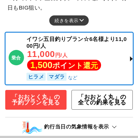
日もBIG狙い。
続きを表示
イワシ五目釣りプラン☆6名様より11,0
00円/人
11,000
円/人
乗合
1,500
ポイント還元
ヒラメ
マダラ
「おおとく丸」の
「おおとく丸」の
予約プランを見る
全ての釣果を見る
釣行当日の気象情報を表示