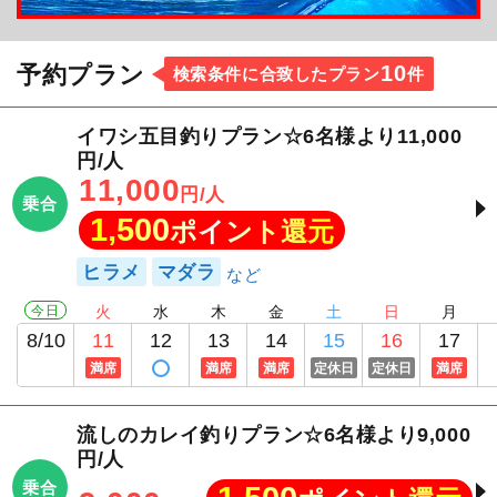
で、季節に応じた様々な魚が釣れる飽きの来ない釣
りです！また春先の大型カレイも非常に有名ですの
10
予約プラン
検索条件に合致したプラン
件
で、是非味わってみてくださいね！
イワシ五目釣りプラン☆6名様より11,000
円/人
11,000
円/人
乗合
1,500
ポイント還元
ヒラメ
マダラ
今日
火
水
木
金
土
日
月
8/10
11
12
13
14
15
16
17
満席
満席
満席
定休日
定休日
満席
流しのカレイ釣りプラン☆6名様より9,000
円/人
乗合