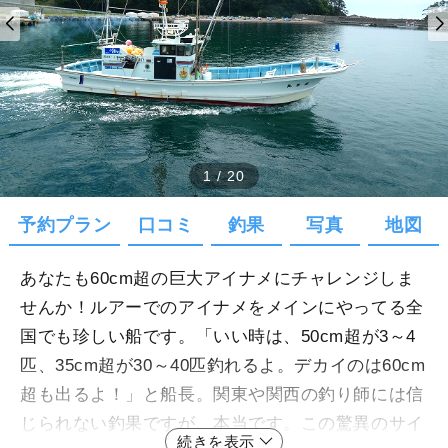
1
/
20
予約プラン
口コミ
釣果
写真
地図
あなたも60cm超の巨大アイナメにチャレンジしま
せんか！ルアーでのアイナメをメインにやってる全
国でも珍しい船です。「いい時は、50cm超が3～4
匹、35cm超が30～40匹釣れるよ。デカイのは60cm
超も出るよ！」と船長。関東や関西の釣り師には信
じられない釣果ですが、本当です。この驚異のサイ
続きを表示