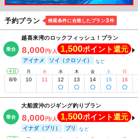
3
予約プラン
検索条件に合致したプラン
件
越喜来湾のロックフィッシュ！プラン
1,500
ポイント還元
8,000
乗合
円/人
アイナメ
ソイ（クロソイ）
今日
月
火
水
木
金
土
日
8/9
10
11
12
13
14
15
16
大船渡沖のジギング釣りプラン
1,500
ポイント還元
8,000
乗合
円/人
イナダ（ブリ）
ブリ