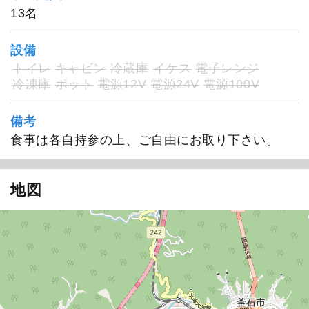
13名
設備
トイレ
キャビン
冷蔵庫
イケス
電子レンジ
冷凍庫
ポット
電源12V
電源24V
電源100V
備考
食事は各自持参の上、ご自由にお取り下さい。
地図