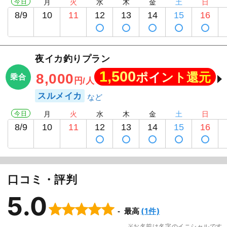
今日
月
火
水
木
金
土
日
8/9
10
11
12
13
14
15
16
夜イカ釣りプラン
1,500
ポイント還元
8,000
乗合
円/人
スルメイカ
今日
月
火
水
木
金
土
日
8/9
10
11
12
13
14
15
16
口コミ・評判
5.0
(1件)
最高
お名前は名字のイニシャルです