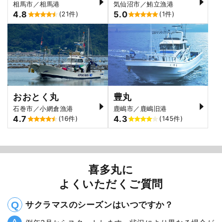
相馬市／相馬港
気仙沼市／鮪立漁港
4.8
5.0
(21件)
(1件)
おおとく丸
豊丸
石巻市／小網倉漁港
鹿嶋市／鹿嶋旧港
4.7
4.3
(16件)
(145件)
喜多丸に
よくいただくご質問
サクラマスのシーズンはいつですか？