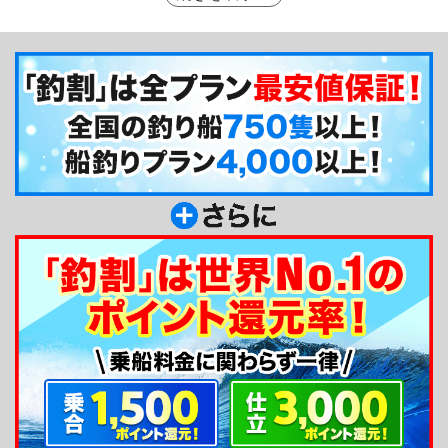
ズと数に引かれ、遠方からも多くのルアーマンが通
う喜多丸で、あなたも超巨大アイナメを釣ってみま
せんか？
釣り船からのメッセージ
三陸は越喜来・崎浜で釣船始めました。エサ釣り
はもちろん、全国でもめずらしいルアーでのロック
フィッシュゲームは雑誌、ＴＶでも取り上げられま
した。あなたもやってみませんか？親切・丁寧をモ
ットーに御案内致します。よろしくお願いしま
す。