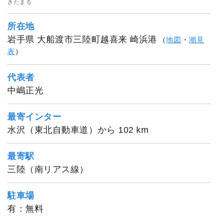
きたまる
所在地
岩手県 大船渡市三陸町越喜来 崎浜港
（
地図
・
潮見
表
）
代表者
中嶋正光
最寄インター
水沢（東北自動車道）から 102 km
最寄駅
三陸（南リアス線）
駐車場
有：無料
1
/
20