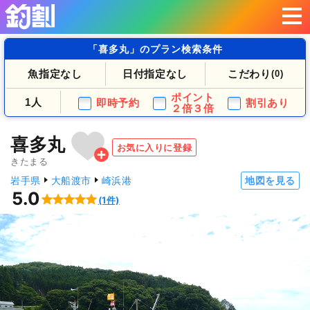
「喜多丸」のプラン検索条件
魚指定なし
日付指定なし
こだわり
(0)
ポイント
1人
即時予約
割引あり
２倍３倍
喜多丸
お気に入りに登録
きたまる
岩手県
大船渡市
崎浜港
地図を見る
5.0
(1件)