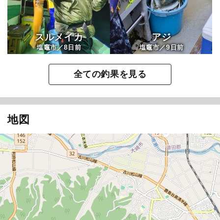
スルメイカ
アジ
8
9
塩竈市／
日前
塩竈市／
日前
全ての釣果を見る
地図