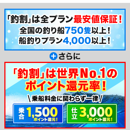
四季折々様々な釣りをお楽しみいただけます。近年
はジギングにもチカラを入れています。大型船とは
いえ、旬の釣り物は週末の満席率が高いのでお早め
にご予約ください！
釣り船からのメッセージ
安心・安全釣行を第一にしています。初心者の方
をはじめ女性やお子様も楽しんでいただけるようス
タッフ一同サポートさせていただきます。各種釣大
会やグループでの貸切も大歓迎です。どうぞお気軽
にご利用ください。