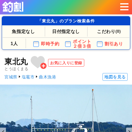
「東北丸」のプラン検索条件
魚指定なし
日付指定なし
こだわり
(0)
ポイント
1人
即時予約
割引あり
２倍３倍
東北丸
お気に入りに登録
とうほくまる
宮城県
塩竈市
曲木漁港
地図を見る