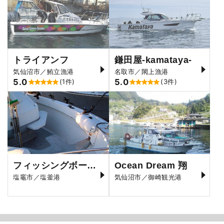
トライアンフ
鎌田屋-kamataya-
気仙沼市／鮪立漁港
名取市／閖上漁港
5.0
5.0
(1件)
(3件)
フィッシングボートふじしま
Ocean Dream 翔
塩竈市／塩釜港
気仙沼市／御崎観光港