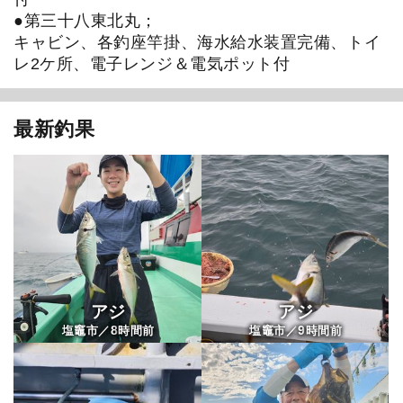
●第三十八東北丸；
キャビン、各釣座竿掛、海水給水装置完備、トイ
レ2ケ所、電子レンジ＆電気ポット付
最新釣果
1
/
20
アジ
アジ
8
9
塩竈市／
時間前
塩竈市／
時間前