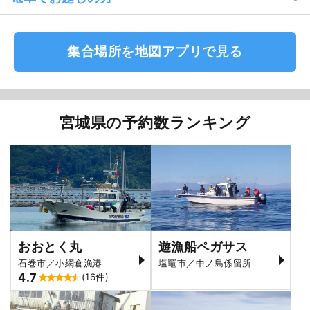
集合場所を地図アプリで見る
宮城県の予約数ランキング
おおとく丸
遊漁船ペガサス
石巻市／小網倉漁港
塩竈市／中ノ島係留所
4.7
(16件)