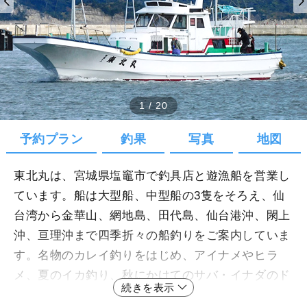
1
/
20
予約プラン
釣果
写真
地図
東北丸は、宮城県塩竈市で釣具店と遊漁船を営業し
ています。船は大型船、中型船の3隻をそろえ、仙
台湾から金華山、網地島、田代島、仙台港沖、閖上
沖、亘理沖まで四季折々の船釣りをご案内していま
す。名物のカレイ釣りをはじめ、アイナメやヒラ
メ、夏のイカ釣り、秋にかけてのサバ・イナダのド
続きを表示
ッカン釣り・冬の深海タラ釣りやメバル釣りなど、