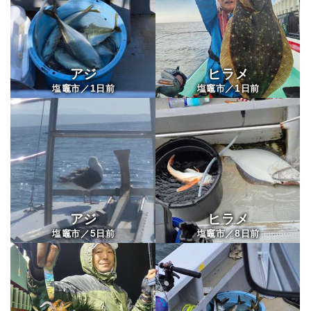
アジ
ヒラメ
1
1
塩竈市／
日前
塩竈市／
日前
東北丸
アジ
ヒラメ
5
8
塩竈市／
日前
塩竈市／
日前