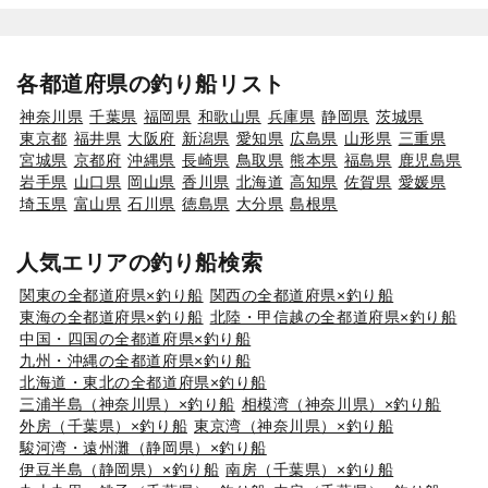
各都道府県の釣り船リスト
神奈川県
千葉県
福岡県
和歌山県
兵庫県
静岡県
茨城県
東京都
福井県
大阪府
新潟県
愛知県
広島県
山形県
三重県
宮城県
京都府
沖縄県
長崎県
鳥取県
熊本県
福島県
鹿児島県
岩手県
山口県
岡山県
香川県
北海道
高知県
佐賀県
愛媛県
埼玉県
富山県
石川県
徳島県
大分県
島根県
人気エリアの釣り船検索
関東の全都道府県×釣り船
関西の全都道府県×釣り船
東海の全都道府県×釣り船
北陸・甲信越の全都道府県×釣り船
中国・四国の全都道府県×釣り船
九州・沖縄の全都道府県×釣り船
北海道・東北の全都道府県×釣り船
三浦半島（神奈川県）×釣り船
相模湾（神奈川県）×釣り船
外房（千葉県）×釣り船
東京湾（神奈川県）×釣り船
駿河湾・遠州灘（静岡県）×釣り船
伊豆半島（静岡県）×釣り船
南房（千葉県）×釣り船