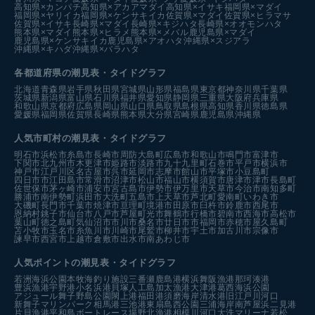
高知県×カンパチ
高知県×アカアマダイ
高知県×イサキ
福岡県×マダイ
福岡県×ヤリイカ
福岡県×ケンサキイカ
佐賀県×マダイ
佐賀県×ヒラマサ
佐賀県×イサキ
長崎県×マダイ
長崎県×キジハタ
長崎県×オオモンハタ
熊本県×マダイ
熊本県×ヒラメ
熊本県×メバル
鹿児島県×マダイ
鹿児島県×ケンサキイカ
鹿児島県×アオハタ
沖縄県×スジアラ
沖縄県×キハダ
沖縄県×バラハタ
各都道府県の潮見表
・タイドグラフ
北海道
青森県
岩手県
秋田県
宮城県
山形県
福島県
東京都
神奈川県
千葉県
茨城県
新潟県
富山県
石川県
福井県
愛知県
静岡県
三重県
大阪府
兵庫県
和歌山県
京都府
広島県
岡山県
山口県
鳥取県
島根県
高知県
香川県
徳島県
愛媛県
福岡県
佐賀県
長崎県
熊本県
大分県
宮崎県
鹿児島県
沖縄県
人気市町村の潮見表・タイドグラフ
明石市
浜松市
糸島市
長崎市
周防大島町
広島市
和歌山市
鳴門市
富津市
下関市
北九州市
木更津市
姫路市
淡路市
九十九里町
石巻市
平戸市
横浜市
神戸市
江戸川区
名古屋市
呉市
延岡市
志摩市
館山市
平塚市
小豆島町
四日市市
江田島市
常滑市
沼津市
松山市
福山市
横須賀市
唐津市
津市
長島町
佐世保市
茅ヶ崎市
浦安市
宮古島市
伊勢市
伊万里市
天草市
今治市
南知多町
勝浦市
南伊勢町
浜田市
大洗町
五島市
上天草市
芦北町
愛南町
いわき市
大磯町
長門市
千葉市
焼津市
亘理町
境港市
田原市
臼杵市
鈴鹿市
西尾市
恩納村
銚子市
仙台市
八戸市
芦屋町
光市
舞鶴市
行橋市
碧南市
西海市
高松市
葉山町
徳之島町
気仙沼市
市川市
桑名市
廿日市市
福岡市
赤穂市
屋久島町
苫小牧市
玉名市
糸魚川市
川崎市
尾鷲市
柳井市
宇土市
加古川市
宗像市
諫早市
西宮市
上越市
倉敷市
出水市
南あわじ市
人気ポイントの潮見表・タイドグラフ
若洲海浜公園
本牧海釣り施設
三番瀬
鹿島港
横浜
舞阪漁港
那珂湊港
豊浜漁港
宇野港
小名浜港
貝塚人工島
加太漁港
大津港
葛西海浜公園
アジュール舞子
野島公園
閖上港
福田港
須磨海岸
清水港
旧江戸川河口
新舞子マリンパーク
相馬港
三池港
東扇島西公園
三浦海岸
南芦屋浜
二見港
片貝漁港
平和島ボートレース場
野北漁港
相模川河口
大洗マリーナ
若松