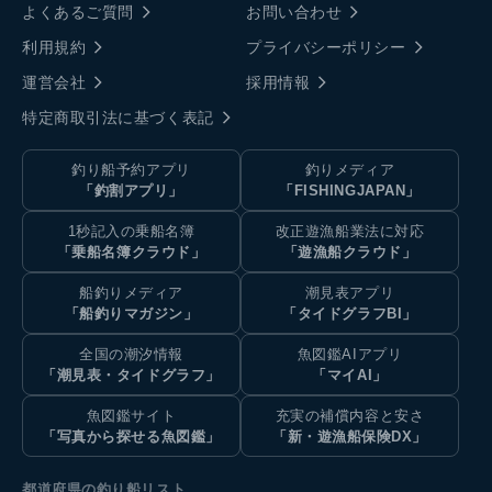
よくあるご質問
お問い合わせ
利用規約
プライバシーポリシー
運営会社
採用情報
特定商取引法に基づく表記
釣り船予約アプリ
釣りメディア
「釣割アプリ」
「FISHINGJAPAN」
1秒記入の乗船名簿
改正遊漁船業法に対応
「乗船名簿クラウド」
「遊漁船クラウド」
船釣りメディア
潮見表アプリ
「船釣りマガジン」
「タイドグラフBI」
全国の潮汐情報
魚図鑑AIアプリ
「潮見表・タイドグラフ」
「マイAI」
魚図鑑サイト
充実の補償内容と安さ
「写真から探せる魚図鑑」
「新・遊漁船保険DX」
都道府県の釣り船リスト