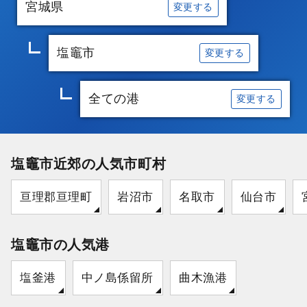
宮城県
変更する
塩竈市
変更する
全ての港
変更する
塩竈市近郊の人気市町村
亘理郡亘理町
岩沼市
名取市
仙台市
塩竈市の人気港
塩釜港
中ノ島係留所
曲木漁港