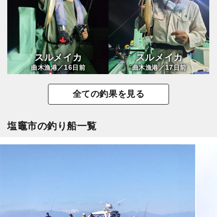
スルメイカ
スルメイカ
16
17
曲木漁港／
日前
曲木漁港／
日前
全ての釣果を見る
塩竈市の釣り船一覧