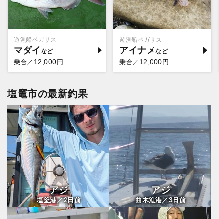
遊漁船ペガサス
遊漁船ペガサス
マダイ
アイナメ
12,000
12,000
乗合／
円
乗合／
円
塩竈市の最新釣果
アジ
アジ
2
3
塩釜港／
日前
曲木漁港／
日前