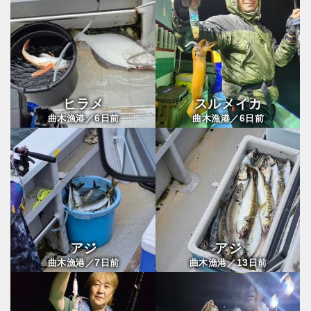
ヒラメ
スルメイカ
6
6
曲木漁港／
日前
曲木漁港／
日前
アジ
アジ
7
13
曲木漁港／
日前
曲木漁港／
日前