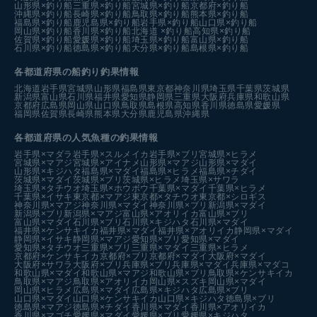
山形県×釣り船
三重県×釣り船
宮城県×釣り船
京都府×釣り船
沖縄県×釣り船
長崎県×釣り船
鳥取県×釣り船
熊本県×釣り船
福島県×釣り船
鹿児島県×釣り船
岩手県×釣り船
山口県×釣り船
岡山県×釣り船
香川県×釣り船
北海道 ×釣り船
高知県×釣り船
佐賀県×釣り船
愛媛県×釣り船
埼玉県×釣り船
富山県×釣り船
石川県×釣り船
徳島県×釣り船
大分県×釣り船
島根県×釣り船
各都道府県の船釣り釣果情報
北海道
岩手県
宮城県
山形県
福島県
東京都
神奈川県
埼玉県
千葉県
茨城県
新潟県
富山県
石川県
福井県
愛知県
静岡県
三重県
大阪府
兵庫県
和歌山県
京都府
広島県
岡山県
山口県
鳥取県
島根県
高知県
香川県
徳島県
愛媛県
福岡県
佐賀県
長崎県
熊本県
大分県
鹿児島県
沖縄県
各都道府県の人気魚種の釣果情報
岩手県×マダラ
岩手県×スルメイカ
岩手県×ブリ
宮城県×ヒラメ
宮城県×マアジ
宮城県×アイナメ
山形県×マアジ
山形県×マダイ
山形県×キジハタ
福島県×マダイ
福島県×ヒラメ
福島県×チダイ
茨城県×マダイ
茨城県×ブリ
茨城県×ヒラメ
埼玉県×サワラ
埼玉県×タチウオ
埼玉県×ホウボウ
千葉県×マダイ
千葉県×ヒラメ
千葉県×イサキ
東京都×マアジ
東京都×タチウオ
東京都×シロギス
神奈川県×マアジ
神奈川県×マダイ
神奈川県×ブリ
新潟県×マダイ
新潟県×ブリ
新潟県×マアジ
富山県×アオリイカ
富山県×ブリ
富山県×マダイ
石川県×ブリ
石川県×キジハタ
石川県×マダイ
福井県×ケンサキイカ
福井県×マダイ
福井県×アオリイカ
静岡県×マダイ
静岡県×イサキ
静岡県×マアジ
愛知県×ブリ
愛知県×マダイ
愛知県×タチウオ
三重県×ブリ
三重県×マダイ
三重県×ヒラメ
京都府×ケンサキイカ
京都府×ブリ
京都府×マダイ
大阪府×マダイ
大阪府×サワラ
大阪府×ブリ
兵庫県×ブリ
兵庫県×マダイ
兵庫県×マダコ
和歌山県×マダイ
和歌山県×マアジ
和歌山県×ブリ
鳥取県×ケンサキイカ
鳥取県×マアジ
鳥取県×アオリイカ
岡山県×スズキ
岡山県×マダイ
岡山県×ヒラメ
広島県×マダイ
広島県×キジハタ
広島県×ブリ
山口県×マダイ
山口県×ケンサキイカ
山口県×キジハタ
徳島県×ブリ
徳島県×マアジ
徳島県×チダイ
香川県×マダイ
香川県×アオリイカ
香川県×マゴチ
愛媛県×マダイ
愛媛県×ブリ
愛媛県×キジハタ