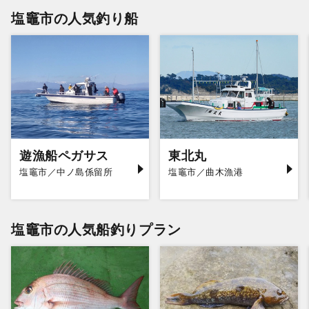
塩竈市の人気釣り船
遊漁船ペガサス
東北丸
塩竈市／中ノ島係留所
塩竈市／曲木漁港
塩竈市の人気船釣りプラン