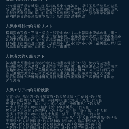
北海道
岩手県
宮城県
山形県
福島県
東京都
神奈川県
埼玉県
千葉県
茨城県
新潟県
富山県
石川県
福井県
愛知県
静岡県
三重県
大阪府
兵庫県
和歌山県
京都府
広島県
岡山県
山口県
鳥取県
島根県
高知県
香川県
徳島県
愛媛県
福岡県
佐賀県
長崎県
熊本県
大分県
鹿児島県
沖縄県
人気市町村の釣り船リスト
横須賀市
宗像市
三浦市
横浜市
和歌山市
いすみ市
福岡市
鹿嶋市
北九州市
明石市
淡路市
日立市
小田原市
勝浦市
鴨川市
熱海市
南房総市
富津市
糸島市
足柄下郡真鶴町
館山市
知多郡南知多町
江東区
伊東市
大田区
平塚市
旭市
日高郡印南町
鎌倉市
酒田市
加古川市
田辺市
沼津市
小浜市
品川区
江戸川区
広島市
賀茂郡南伊豆町
南あわじ市
市川市
人気港の釣り船リスト
神湊港
大原港
鐘崎漁港
松輪江奈漁港
市堀川沿い
間口漁港
育波漁港
鹿嶋旧港
金沢漁港
加太港
飯岡漁港
鹿嶋新港
小田原新港
姪浜漁港
印南港
腰越漁港
佐島港
宇佐美港
真鶴港
久慈漁港
博多港カモメ広場前
明石港
酒田港
岐志漁港
手石港
走水港
福良港
大飯港
上総湊港
寺泊港
大洗港
明石浦漁港
大磯港
福浦港
長井新宿港
網代港
高浜港
平塚新港
大井漁港
片名漁港
人気エリアの釣り船検索
関東×釣り船
関西×釣り船
東海×釣り船
北陸・甲信越×釣り船
中国・四国×釣り船
九州・沖縄×釣り船
北海道・東北×釣り船
三浦半島（神奈川県）×釣り船
相模湾（神奈川県）×釣り船
外房（千葉県）×釣り船
東京湾（神奈川県）×釣り船
駿河湾・遠州灘（静岡県）×釣り船
伊豆半島（静岡県）×釣り船
南房（千葉県）×釣り船
九十九里・銚子（千葉県）×釣り船
内房（千葉県）×釣り船
東京湾奥（千葉県）×釣り船
神奈川県×釣り船
千葉県×釣り船
福岡県×釣り船
和歌山県×釣り船
兵庫県×釣り船
静岡県×釣り船
茨城県×釣り船
東京都×釣り船
福井県×釣り船
大阪府×釣り船
新潟県×釣り船
愛知県×釣り船
広島県×釣り船