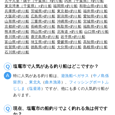
九十九里・銚子（千葉県）×釣り船
内房（千葉県）×釣り船
東京湾奥（千葉県）×釣り船
福岡県×釣り船
和歌山県×釣り船
兵庫県×釣り船
茨城県×釣り船
東京都×釣り船
福井県×釣り船
大阪府×釣り船
広島県×釣り船
新潟県×釣り船
愛知県×釣り船
山形県×釣り船
三重県×釣り船
沖縄県×釣り船
宮城県×釣り船
京都府×釣り船
長崎県×釣り船
鳥取県×釣り船
福島県×釣り船
熊本県×釣り船
岡山県×釣り船
北海道 ×釣り船
山口県×釣り船
香川県×釣り船
鹿児島県×釣り船
岩手県×釣り船
富山県×釣り船
埼玉県×釣り船
愛媛県×釣り船
高知県×釣り船
佐賀県×釣り船
徳島県×釣り船
大分県×釣り船
島根県×釣り船
石川県×釣り船
塩竈市で人気がある釣り船はどこですか？
特に人気がある釣り船は、
遊漁船ペガサス
（
中ノ島係
留所
）、
東北丸
（
曲木漁港
）、
フィッシングボートふ
じしま
（
塩釜港
）ですが、他にも多くの人気釣り船が
あります。
現在、塩竈市の船釣りでよく釣れる魚は何です
か？