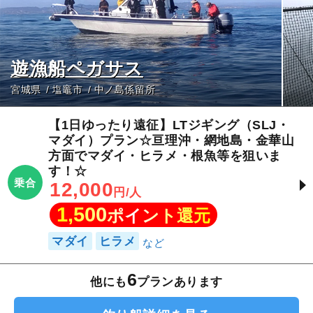
遊漁船ペガサス
宮城県
塩竈市
中ノ島係留所
【1日ゆったり遠征】LTジギング（SLJ・
マダイ）プラン☆亘理沖・網地島・金華山
方面でマダイ・ヒラメ・根魚等を狙いま
す！☆
乗合
12,000
円/人
1,500
ポイント還元
マダイ
ヒラメ
6
他にも
プランあります