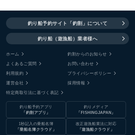
釣り船予約サイト「釣割」について
釣り船（遊漁船）業者様へ
ホーム
釣割からのお知らせ
よくあるご質問
お問い合わせ
利用規約
プライバシーポリシー
運営会社
採用情報
特定商取引法に基づく表記
釣り船予約アプリ
釣りメディア
「釣割アプリ」
「FISHINGJAPAN」
1秒記入の乗船名簿
改正遊漁船業法に対応
「乗船名簿クラウド」
「遊漁船クラウド」