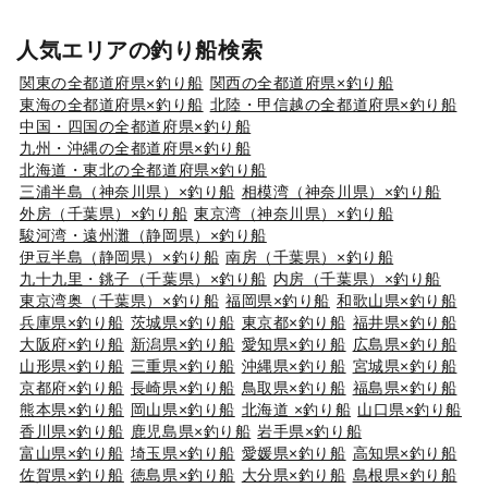
人気エリアの釣り船検索
関東の全都道府県×釣り船
関西の全都道府県×釣り船
東海の全都道府県×釣り船
北陸・甲信越の全都道府県×釣り船
中国・四国の全都道府県×釣り船
九州・沖縄の全都道府県×釣り船
北海道・東北の全都道府県×釣り船
三浦半島（神奈川県）×釣り船
相模湾（神奈川県）×釣り船
外房（千葉県）×釣り船
東京湾（神奈川県）×釣り船
駿河湾・遠州灘（静岡県）×釣り船
伊豆半島（静岡県）×釣り船
南房（千葉県）×釣り船
九十九里・銚子（千葉県）×釣り船
内房（千葉県）×釣り船
東京湾奥（千葉県）×釣り船
福岡県×釣り船
和歌山県×釣り船
兵庫県×釣り船
茨城県×釣り船
東京都×釣り船
福井県×釣り船
大阪府×釣り船
新潟県×釣り船
愛知県×釣り船
広島県×釣り船
山形県×釣り船
三重県×釣り船
沖縄県×釣り船
宮城県×釣り船
京都府×釣り船
長崎県×釣り船
鳥取県×釣り船
福島県×釣り船
熊本県×釣り船
岡山県×釣り船
北海道 ×釣り船
山口県×釣り船
香川県×釣り船
鹿児島県×釣り船
岩手県×釣り船
富山県×釣り船
埼玉県×釣り船
愛媛県×釣り船
高知県×釣り船
佐賀県×釣り船
徳島県×釣り船
大分県×釣り船
島根県×釣り船