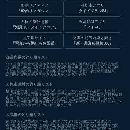
船釣りメディア
潮見表アプリ
「船釣りマガジン」
「タイドグラフBI」
全国の潮汐情報
魚図鑑AIアプリ
「潮見表・タイドグラフ」
「マイAI」
魚図鑑サイト
充実の補償内容と安さ
「写真から探せる魚図鑑」
「新・遊漁船保険DX」
都道府県の釣り船リスト
北海道
岩手県
宮城県
山形県
福島県
東京都
神奈川県
埼玉県
千葉県
茨城県
新潟県
富山県
石川県
福井県
愛知県
静岡県
三重県
大阪府
兵庫県
和歌山県
京都府
広島県
岡山県
山口県
鳥取県
島根県
高知県
香川県
徳島県
愛媛県
福岡県
佐賀県
長崎県
熊本県
大分県
鹿児島県
沖縄県
人気市町村の釣り船リスト
横須賀市
宗像市
三浦市
横浜市
和歌山市
いすみ市
福岡市
鹿嶋市
北九州市
明石市
淡路市
日立市
小田原市
勝浦市
鴨川市
熱海市
南房総市
富津市
糸島市
足柄下郡真鶴町
館山市
知多郡南知多町
江東区
伊東市
大田区
平塚市
旭市
日高郡印南町
鎌倉市
酒田市
加古川市
田辺市
沼津市
小浜市
品川区
江戸川区
広島市
賀茂郡南伊豆町
南あわじ市
市川市
人気港の釣り船リスト
神湊港
大原港
鐘崎漁港
松輪江奈漁港
市堀川沿い
間口漁港
育波漁港
鹿嶋旧港
金沢漁港
加太港
飯岡漁港
鹿嶋新港
小田原新港
姪浜漁港
印南港
腰越漁港
佐島港
宇佐美港
真鶴港
久慈漁港
博多港カモメ広場前
明石港