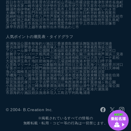
四日市市
江田島市
常滑市
沼津市
松山市
福山市
横須賀市
唐津市
津市
長島町
佐世保市
茅ヶ崎市
浦安市
伊勢市
宮古島市
伊万里市
天草市
今治市
南知多町
勝浦市
南伊勢町
大洗町
浜田市
五島市
上天草市
芦北町
愛南町
いわき市
大磯町
千葉市
長門市
焼津市
亘理町
境港市
田原市
臼杵市
鈴鹿市
西尾市
恩納村
仙台市
銚子市
八戸市
芦屋町
光市
舞鶴市
行橋市
碧南市
西海市
高松市
葉山町
徳之島町
気仙沼市
市川市
桑名市
廿日市市
福岡市
赤穂市
屋久島町
苫小牧市
玉名市
糸魚川市
川崎市
尾鷲市
柳井市
宇土市
加古川市
宗像市
諫早市
西宮市
上越市
倉敷市
出水市
南あわじ市
人気ポイントの潮見表・タイドグラフ
若洲海浜公園
本牧海釣り施設
三番瀬
鹿島港
横浜
舞阪漁港
那珂湊港
豊浜漁港
宇野港
小名浜港
貝塚人工島
加太漁港
大津港
葛西海浜公園
アジュール舞子
野島公園
閖上港
福田港
須磨海岸
清水港
旧江戸川河口
新舞子マリンパーク
相馬港
三池港
東扇島西公園
三浦海岸
南芦屋浜
二見港
片貝漁港
平和島ボートレース場
野北漁港
相模川河口
大洗マリーナ
若松
大蔵海岸
玉島Ｅ地区
碧南海釣り広場
波崎新漁港
木曽川河口
呼子港
八景島マリーナ
ふれーゆ裏
飯岡漁港
羽田
日立港
大黒海づり施設
豊川河口
千葉ポートパーク
関門橋
御前崎港
名護漁港
師崎港
阿武隈川河口
天神崎
海の公園
検見川堤防
筑後川昇開橋
室見川河口
敦賀新港
横須賀
平磯海づり公園
牛窓港
垂水漁港
明石港
本渡港
鳥取港
東幡豆漁港
佐伯港
仙台漁港
田ノ浦漁港
津名港
豊橋
大磯港
神戸空港親水護岸
木更津港
新宮漁港
武庫川一文字
吉野川河口
三角西港
洲本港
千葉港
城ヶ島公園
小島漁港
吹上浜
三崎漁港
妻鹿漁港
熊本新港
館山港
牛深
宇品波止場公園
志賀島漁港
大三島フィッシングパーク
網干港
新仁尾港
片瀬漁港
市原海釣り施設
姪浜漁港
本荘人工島
古宇利島
亀浦港
© 2004- B.Creation Inc.
※掲載されているすべての情報の
無断転載・転用・コピー等の行為は一切禁じます。