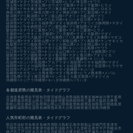
茨城県×マダイ
茨城県×ブリ
茨城県×ヒラメ
埼玉県×サワラ
埼玉県×タチウオ
埼玉県×ホウボウ
千葉県×マダイ
千葉県×ヒラメ
千葉県×イサキ
東京都×マアジ
東京都×タチウオ
東京都×シロギス
神奈川県×マアジ
神奈川県×マダイ
神奈川県×ブリ
新潟県×マダイ
新潟県×ブリ
新潟県×マアジ
富山県×アオリイカ
富山県×ブリ
富山県×マダイ
石川県×ブリ
石川県×キジハタ
石川県×マダイ
福井県×ケンサキイカ
福井県×マダイ
福井県×アオリイカ
静岡県×マダイ
静岡県×イサキ
静岡県×マアジ
愛知県×ブリ
愛知県×マダイ
愛知県×タチウオ
三重県×ブリ
三重県×マダイ
三重県×ヒラメ
京都府×ケンサキイカ
京都府×ブリ
京都府×マダイ
大阪府×マダイ
大阪府×サワラ
大阪府×ブリ
兵庫県×ブリ
兵庫県×マダイ
兵庫県×マダコ
和歌山県×マダイ
和歌山県×マアジ
和歌山県×ブリ
鳥取県×ケンサキイカ
鳥取県×マアジ
鳥取県×アオリイカ
岡山県×スズキ
岡山県×マダイ
岡山県×ヒラメ
広島県×マダイ
広島県×キジハタ
広島県×サワラ
山口県×マダイ
山口県×キジハタ
山口県×ケンサキイカ
徳島県×ブリ
徳島県×マアジ
徳島県×チダイ
香川県×マダイ
香川県×アオリイカ
香川県×マゴチ
愛媛県×マダイ
愛媛県×ブリ
愛媛県×キジハタ
高知県×カンパチ
高知県×アカアマダイ
高知県×イサキ
福岡県×マダイ
福岡県×ヤリイカ
福岡県×ケンサキイカ
佐賀県×マダイ
佐賀県×ヒラマサ
佐賀県×アカアマダイ
長崎県×マダイ
長崎県×キジハタ
長崎県×オオモンハタ
熊本県×マダイ
熊本県×ヒラメ
熊本県×メバル
鹿児島県×マダイ
鹿児島県×ケンサキイカ
鹿児島県×アオリイカ
沖縄県×スジアラ
沖縄県×キハダ
沖縄県×バラハタ
各都道府県の潮見表
・タイドグラフ
北海道
青森県
岩手県
秋田県
宮城県
山形県
福島県
東京都
神奈川県
千葉県
茨城県
新潟県
富山県
石川県
福井県
愛知県
静岡県
三重県
大阪府
兵庫県
和歌山県
京都府
広島県
岡山県
山口県
鳥取県
島根県
高知県
香川県
徳島県
愛媛県
福岡県
佐賀県
長崎県
熊本県
大分県
宮崎県
鹿児島県
沖縄県
人気市町村の潮見表・タイドグラフ
明石市
浜松市
糸島市
長崎市
周防大島町
広島市
和歌山市
鳴門市
富津市
下関市
北九州市
木更津市
姫路市
淡路市
九十九里町
石巻市
平戸市
横浜市
神戸市
江戸川区
名古屋市
呉市
延岡市
志摩市
館山市
平塚市
小豆島町