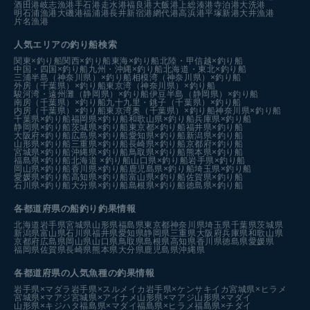
酒田港
岐志漁港
手石港
走水港
福良港
大飯港
上総湊港
寺泊港
大洗港
明石浦漁港
大磯港
福浦港
長井新宿港
網代港
高浜港
平塚新港
大井漁港
片名漁港
人気エリアの釣り船検索
関東×釣り船
関西×釣り船
東海×釣り船
北陸・甲信越×釣り船
中国・四国×釣り船
九州・沖縄×釣り船
北海道・東北×釣り船
三浦半島（神奈川県）×釣り船
相模湾（神奈川県）×釣り船
外房（千葉県）×釣り船
東京湾（神奈川県）×釣り船
駿河湾・遠州灘（静岡県）×釣り船
伊豆半島（静岡県）×釣り船
南房（千葉県）×釣り船
九十九里・銚子（千葉県）×釣り船
内房（千葉県）×釣り船
東京湾奥（千葉県）×釣り船
神奈川県×釣り船
千葉県×釣り船
福岡県×釣り船
和歌山県×釣り船
兵庫県×釣り船
静岡県×釣り船
茨城県×釣り船
東京都×釣り船
福井県×釣り船
大阪府×釣り船
広島県×釣り船
愛知県×釣り船
新潟県×釣り船
山形県×釣り船
三重県×釣り船
長崎県×釣り船
京都府×釣り船
宮城県×釣り船
沖縄県×釣り船
鳥取県×釣り船
熊本県×釣り船
福島県×釣り船
北海道 ×釣り船
山口県×釣り船
岩手県×釣り船
岡山県×釣り船
香川県×釣り船
鹿児島県×釣り船
埼玉県×釣り船
愛媛県×釣り船
高知県×釣り船
富山県×釣り船
佐賀県×釣り船
石川県×釣り船
大分県×釣り船
島根県×釣り船
徳島県×釣り船
各都道府県の船釣り釣果情報
北海道
岩手県
宮城県
山形県
福島県
東京都
神奈川県
埼玉県
千葉県
茨城県
新潟県
富山県
石川県
福井県
愛知県
静岡県
三重県
大阪府
兵庫県
和歌山県
京都府
広島県
岡山県
山口県
鳥取県
島根県
高知県
香川県
徳島県
愛媛県
福岡県
佐賀県
長崎県
熊本県
大分県
鹿児島県
沖縄県
各都道府県の人気魚種の釣果情報
岩手県×マダラ
岩手県×スルメイカ
岩手県×ケンサキイカ
宮城県×ヒラメ
宮城県×マアジ
宮城県×アイナメ
山形県×マアジ
山形県×マダイ
山形県×キジハタ
福島県×マダイ
福島県×ヒラメ
福島県×チダイ