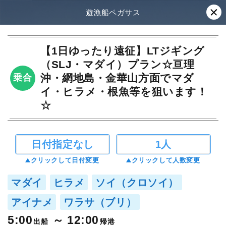
遊漁船ペガサス
【1日ゆったり遠征】LTジギング
（SLJ・マダイ）プラン☆亘理
沖・網地島・金華山方面でマダ
乗合
イ・ヒラメ・根魚等を狙います！
☆
日付指定なし
1人
クリックして日付変更
クリックして人数変更
マダイ
ヒラメ
ソイ（クロソイ）
アイナメ
ワラサ（ブリ）
5:00
12:00
出船
帰港